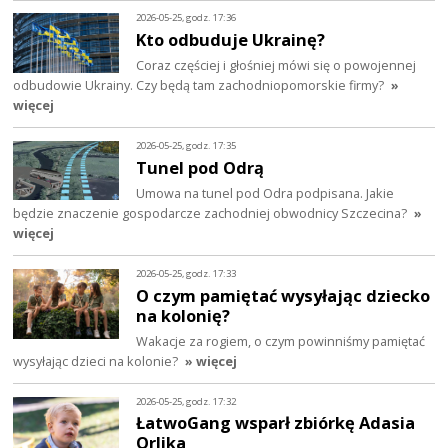
2026-05-25, godz. 17:36
Kto odbuduje Ukrainę?
Coraz częściej i głośniej mówi się o powojennej
odbudowie Ukrainy. Czy będą tam zachodniopomorskie firmy?
»
więcej
2026-05-25, godz. 17:35
Tunel pod Odrą
Umowa na tunel pod Odra podpisana. Jakie
będzie znaczenie gospodarcze zachodniej obwodnicy Szczecina?
»
więcej
2026-05-25, godz. 17:33
O czym pamiętać wysyłając dziecko
na kolonię?
Wakacje za rogiem, o czym powinniśmy pamiętać
wysyłając dzieci na kolonie?
» więcej
2026-05-25, godz. 17:32
ŁatwoGang wsparł zbiórkę Adasia
Orlika