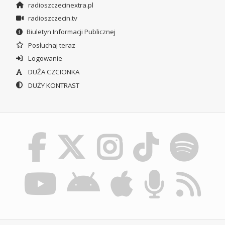
radioszczecinextra.pl
radioszczecin.tv
Biuletyn Informacji Publicznej
Posłuchaj teraz
Logowanie
DUŻA CZCIONKA
DUŻY KONTRAST