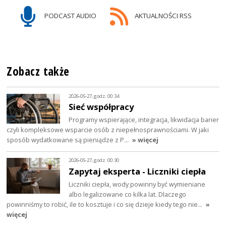
PODCAST AUDIO
AKTUALNOŚCI RSS
Zobacz także
2026-05-27, godz. 00:34
Sieć współpracy
Programy wspierające, integracja, likwidacja barier
czyli kompleksowe wsparcie osób z niepełnosprawnościami. W jaki
sposób wydatkowane są pieniądze z P…
» więcej
2026-05-27, godz. 00:30
Zapytaj eksperta - Liczniki ciepła
Liczniki ciepła, wody powinny być wymieniane
albo legalizowane co kilka lat. Dlaczego
powinniśmy to robić, ile to kosztuje i co się dzieje kiedy tego nie…
»
więcej