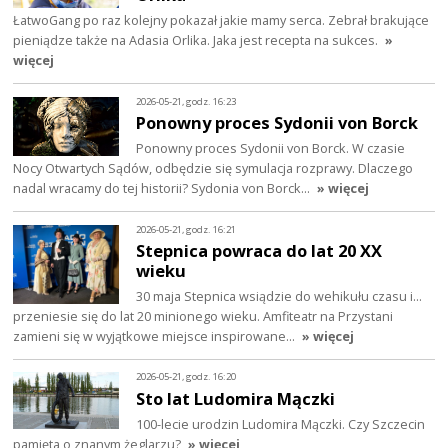
ŁatwoGang po raz kolejny pokazał jakie mamy serca. Zebrał brakujące
pieniądze także na Adasia Orlika. Jaka jest recepta na sukces.
»
więcej
2026-05-21, godz. 16:23
Ponowny proces Sydonii von Borck
Ponowny proces Sydonii von Borck. W czasie
Nocy Otwartych Sądów, odbędzie się symulacja rozprawy. Dlaczego
nadal wracamy do tej historii? Sydonia von Borck…
» więcej
2026-05-21, godz. 16:21
Stepnica powraca do lat 20 XX
wieku
30 maja Stepnica wsiądzie do wehikułu czasu i…
przeniesie się do lat 20 minionego wieku. Amfiteatr na Przystani
zamieni się w wyjątkowe miejsce inspirowane…
» więcej
2026-05-21, godz. 16:20
Sto lat Ludomira Mączki
100-lecie urodzin Ludomira Mączki. Czy Szczecin
pamięta o znanym żeglarzu?
» więcej