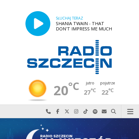
SŁUCHAJ TERAZ
SHANIA TWAIN - THAT
DON'T IMPRESS ME MUCH
°C
jutro
pojutrze
20
°C
°C
27
22
Najlepiej po prostu do nas zadzwoń
Odwiedź nas na Facebook-u
Odwiedź nas na X
Odwiedź nas na Instagram-ie
Odwiedź nas na TikTok-u
Szukaj nas na Spotify
Wyślij do nas w
Szukaj