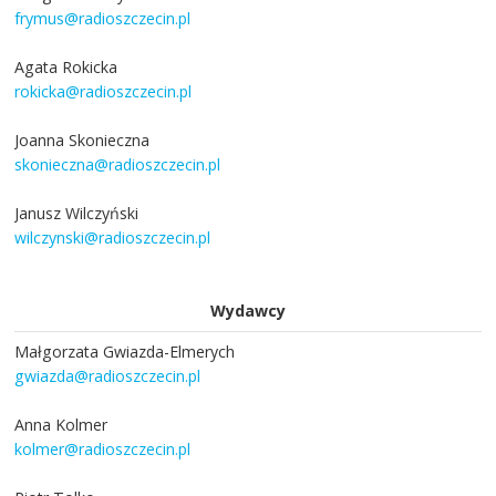
frymus@radioszczecin.pl
Agata Rokicka
rokicka@radioszczecin.pl
Joanna Skonieczna
skonieczna@radioszczecin.pl
Janusz Wilczyński
wilczynski@radioszczecin.pl
Wydawcy
Małgorzata Gwiazda-Elmerych
gwiazda@radioszczecin.pl
Anna Kolmer
kolmer@radioszczecin.pl