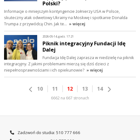
Polski?
Informacje o mniejszym kontyngencie żołnierzy USA w Polsce,
skuteczny atak odwetowy Ukrainy na Moskwę i spotkanie Donalda
Trumpa z przywódcą Chin. Jak te…
» więcej
2026-05-14, godz. 17:21
Piknik integracyjny Fundacji Idę
Dalej
Fundacja Idę Dalej zaprasza w niedzielę na piknik
integracyjny. Z jakimi problemami mierzą się dziś dzieci z
niepełnosprawnościami i ich opiekunowie?
» więcej
10
11
12
13
14
6662 na 667 stronach
Zadzwoń do studia: 510 777 666