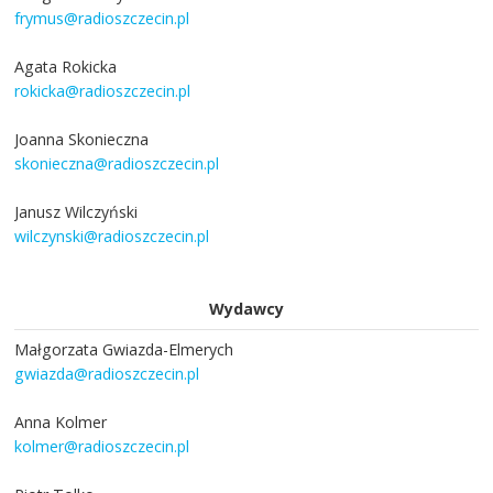
frymus@radioszczecin.pl
Agata Rokicka
rokicka@radioszczecin.pl
Joanna Skonieczna
skonieczna@radioszczecin.pl
Janusz Wilczyński
wilczynski@radioszczecin.pl
Wydawcy
Małgorzata Gwiazda-Elmerych
gwiazda@radioszczecin.pl
Anna Kolmer
kolmer@radioszczecin.pl