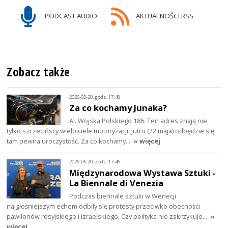
PODCAST AUDIO
AKTUALNOŚCI RSS
Zobacz także
2026-05-20, godz. 17:48
Za co kochamy Junaka?
Al. Wojska Polskiego 186. Ten adres znają nie
tylko szczecińscy wielbiciele motoryzacji. Jutro (22 maja) odbędzie się
tam pewna uroczystość. Za co kochamy…
» więcej
2026-05-20, godz. 17:46
Międzynarodowa Wystawa Sztuki -
La Biennale di Venezia
Podczas biennale sztuki w Wenecji
najgłośniejszym echem odbiły się protesty przeciwko obecności
pawilonów rosyjskiego i izraelskiego. Czy polityka nie zakrzykuje…
»
więcej