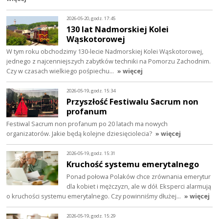
2026-05-20, godz. 17:45
130 lat Nadmorskiej Kolei
Wąskotorowej
W tym roku obchodzimy 130-lecie Nadmorskiej Kolei Wąskotorowej,
jednego z najcenniejszych zabytków techniki na Pomorzu Zachodnim.
Czy w czasach wielkiego pośpiechu…
» więcej
2026-05-19, godz. 15:34
Przyszłość Festiwalu Sacrum non
profanum
Festiwal Sacrum non profanum po 20 latach ma nowych
organizatorów. Jakie będą kolejne dziesięciolecia?
» więcej
2026-05-19, godz. 15:31
Kruchość systemu emerytalnego
Ponad połowa Polaków chce zrównania emerytur
dla kobiet i mężczyzn, ale w dół. Eksperci alarmują
o kruchości systemu emerytalnego. Czy powinniśmy dłużej…
» więcej
2026-05-19, godz. 15:29