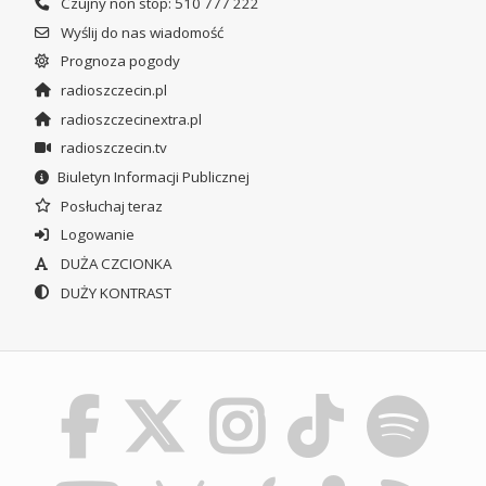
Czujny non stop: 510 777 222
Wyślij do nas wiadomość
Prognoza pogody
radioszczecin.pl
radioszczecinextra.pl
radioszczecin.tv
Biuletyn Informacji Publicznej
Posłuchaj teraz
Logowanie
DUŻA CZCIONKA
DUŻY KONTRAST