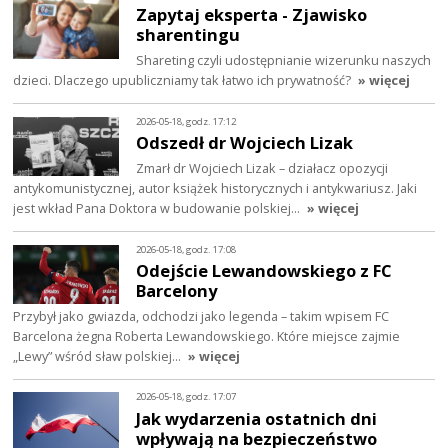
Zapytaj eksperta - Zjawisko
sharentingu
Shareting czyli udostępnianie wizerunku naszych
dzieci. Dlaczego upubliczniamy tak łatwo ich prywatność?
» więcej
2026-05-18, godz. 17:12
Odszedł dr Wojciech Lizak
Zmarł dr Wojciech Lizak – działacz opozycji
antykomunistycznej, autor książek historycznych i antykwariusz. Jaki
jest wkład Pana Doktora w budowanie polskiej…
» więcej
2026-05-18, godz. 17:08
Odejście Lewandowskiego z FC
Barcelony
Przybył jako gwiazda, odchodzi jako legenda – takim wpisem FC
Barcelona żegna Roberta Lewandowskiego. Które miejsce zajmie
„Lewy” wśród sław polskiej…
» więcej
2026-05-18, godz. 17:07
Jak wydarzenia ostatnich dni
wpływają na bezpieczeństwo