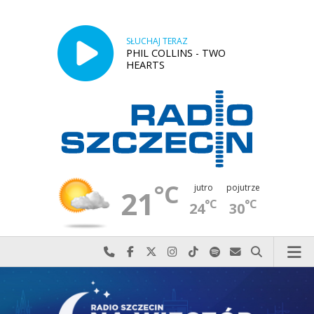
SŁUCHAJ TERAZ
PHIL COLLINS - TWO
HEARTS
°C
jutro
pojutrze
21
°C
°C
24
30
Najlepiej po prostu do nas zadzwoń
Odwiedź nas na Facebook-u
Odwiedź nas na X
Odwiedź nas na Instagram-ie
Odwiedź nas na TikTok-u
Szukaj nas na Spotify
Wyślij do nas w
Szukaj