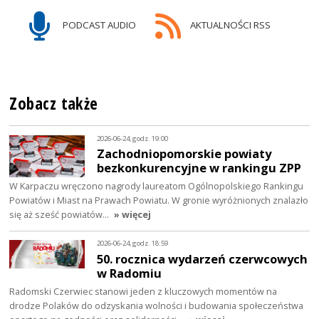
PODCAST AUDIO
AKTUALNOŚCI RSS
Zobacz także
2026-06-24, godz. 19:00
Zachodniopomorskie powiaty
bezkonkurencyjne w rankingu ZPP
W Karpaczu wręczono nagrody laureatom Ogólnopolskiego Rankingu
Powiatów i Miast na Prawach Powiatu. W gronie wyróżnionych znalazło
się aż sześć powiatów…
» więcej
2026-06-24, godz. 18:59
50. rocznica wydarzeń czerwcowych
w Radomiu
Radomski Czerwiec stanowi jeden z kluczowych momentów na
drodze Polaków do odzyskania wolności i budowania społeczeństwa