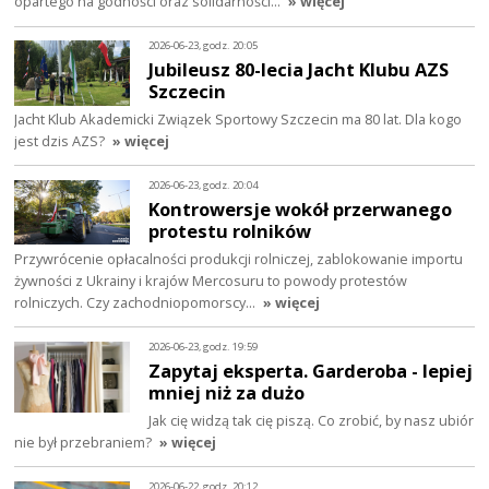
opartego na godności oraz solidarności…
» więcej
2026-06-23, godz. 20:05
Jubileusz 80-lecia Jacht Klubu AZS
Szczecin
Jacht Klub Akademicki Związek Sportowy Szczecin ma 80 lat. Dla kogo
jest dzis AZS?
» więcej
2026-06-23, godz. 20:04
Kontrowersje wokół przerwanego
protestu rolników
Przywrócenie opłacalności produkcji rolniczej, zablokowanie importu
żywności z Ukrainy i krajów Mercosuru to powody protestów
rolniczych. Czy zachodniopomorscy…
» więcej
2026-06-23, godz. 19:59
Zapytaj eksperta. Garderoba - lepiej
mniej niż za dużo
Jak cię widzą tak cię piszą. Co zrobić, by nasz ubiór
nie był przebraniem?
» więcej
2026-06-22, godz. 20:12