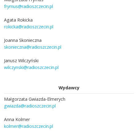
frymus@radioszczecin.pl
Agata Rokicka
rokicka@radioszczecin.pl
Joanna Skonieczna
skonieczna@radioszczecin.pl
Janusz Wilczyński
wilczynski@radioszczecin.pl
Wydawcy
Małgorzata Gwiazda-Elmerych
gwiazda@radioszczecin.pl
Anna Kolmer
kolmer@radioszczecin.pl