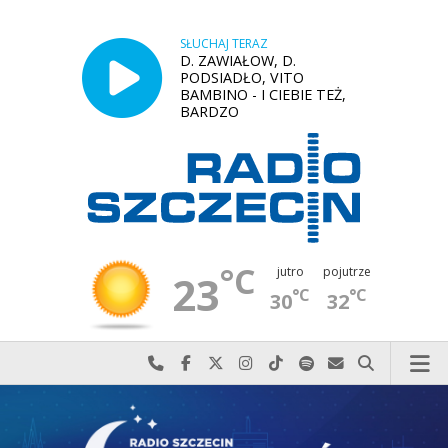
SŁUCHAJ TERAZ
D. ZAWIAŁOW, D.
PODSIADŁO, VITO
BAMBINO - I CIEBIE TEŻ,
BARDZO
°C
jutro
pojutrze
23
°C
°C
30
32
Najlepiej po prostu do nas zadzwoń
Odwiedź nas na Facebook-u
Odwiedź nas na X
Odwiedź nas na Instagram-ie
Odwiedź nas na TikTok-u
Szukaj nas na Spotify
Wyślij do nas w
Szukaj