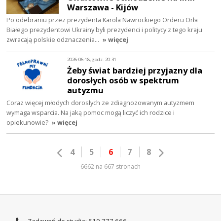
Warszawa - Kijów
Po odebraniu przez prezydenta Karola Nawrockiego Orderu Orła
Białego prezydentowi Ukrainy byli prezydenci i politycy z tego kraju
zwracają polskie odznaczenia…
» więcej
2026-06-18, godz. 20:31
Żeby świat bardziej przyjazny dla
dorosłych osób w spektrum
autyzmu
Coraz więcej młodych dorosłych ze zdiagnozowanym autyzmem
wymaga wsparcia. Na jaką pomoc mogą liczyć ich rodzice i
opiekunowie?
» więcej
4
5
6
7
8
6662 na 667 stronach