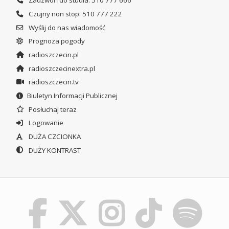
Zadzwoń do studia: 510 777 666
Czujny non stop: 510 777 222
Wyślij do nas wiadomość
Prognoza pogody
radioszczecin.pl
radioszczecinextra.pl
radioszczecin.tv
Biuletyn Informacji Publicznej
Posłuchaj teraz
Logowanie
DUŻA CZCIONKA
DUŻY KONTRAST