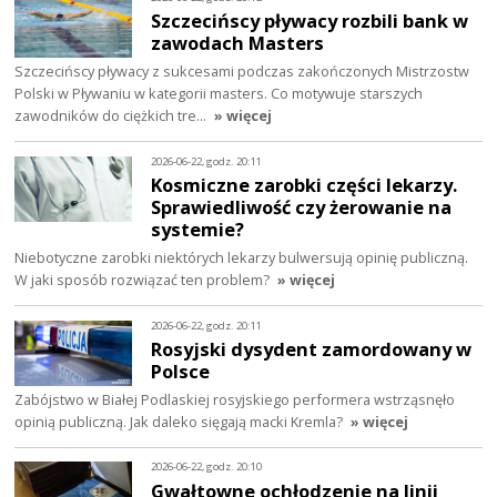
Szczecińscy pływacy rozbili bank w
zawodach Masters
Szczecińscy pływacy z sukcesami podczas zakończonych Mistrzostw
Polski w Pływaniu w kategorii masters. Co motywuje starszych
zawodników do ciężkich tre…
» więcej
2026-06-22, godz. 20:11
Kosmiczne zarobki części lekarzy.
Sprawiedliwość czy żerowanie na
systemie?
Niebotyczne zarobki niektórych lekarzy bulwersują opinię publiczną.
W jaki sposób rozwiązać ten problem?
» więcej
2026-06-22, godz. 20:11
Rosyjski dysydent zamordowany w
Polsce
Zabójstwo w Białej Podlaskiej rosyjskiego performera wstrząsnęło
opinią publiczną. Jak daleko sięgają macki Kremla?
» więcej
2026-06-22, godz. 20:10
Gwałtowne ochłodzenie na linii