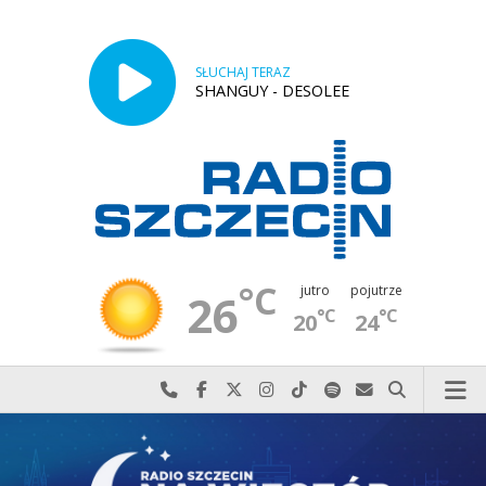
SŁUCHAJ TERAZ
SHANGUY - DESOLEE
°C
jutro
pojutrze
26
°C
°C
20
24
Najlepiej po prostu do nas zadzwoń
Odwiedź nas na Facebook-u
Odwiedź nas na X
Odwiedź nas na Instagram-ie
Odwiedź nas na TikTok-u
Szukaj nas na Spotify
Wyślij do nas w
Szukaj