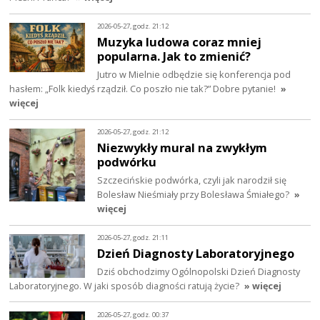
2026-05-27, godz. 21:12
Muzyka ludowa coraz mniej
popularna. Jak to zmienić?
Jutro w Mielnie odbędzie się konferencja pod
hasłem: „Folk kiedyś rządził. Co poszło nie tak?” Dobre pytanie!
»
więcej
2026-05-27, godz. 21:12
Niezwykły mural na zwykłym
podwórku
Szczecińskie podwórka, czyli jak narodził się
Bolesław Nieśmiały przy Bolesława Śmiałego?
»
więcej
2026-05-27, godz. 21:11
Dzień Diagnosty Laboratoryjnego
Dziś obchodzimy Ogólnopolski Dzień Diagnosty
Laboratoryjnego. W jaki sposób diagności ratują życie?
» więcej
2026-05-27, godz. 00:37