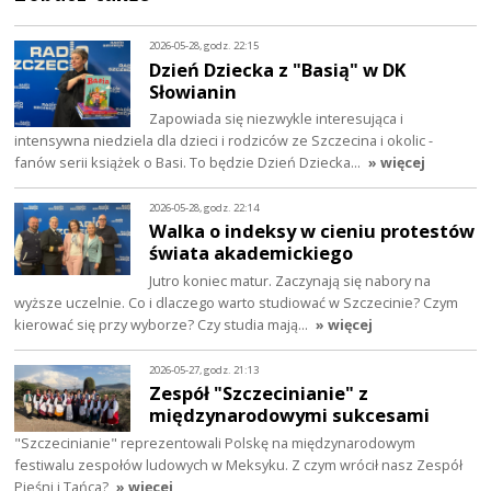
2026-05-28, godz. 22:15
Dzień Dziecka z "Basią" w DK
Słowianin
Zapowiada się niezwykle interesująca i
intensywna niedziela dla dzieci i rodziców ze Szczecina i okolic -
fanów serii książek o Basi. To będzie Dzień Dziecka…
» więcej
2026-05-28, godz. 22:14
Walka o indeksy w cieniu protestów
świata akademickiego
Jutro koniec matur. Zaczynają się nabory na
wyższe uczelnie. Co i dlaczego warto studiować w Szczecinie? Czym
kierować się przy wyborze? Czy studia mają…
» więcej
2026-05-27, godz. 21:13
Zespół "Szczecinianie" z
międzynarodowymi sukcesami
"Szczecinianie" reprezentowali Polskę na międzynarodowym
festiwalu zespołów ludowych w Meksyku. Z czym wrócił nasz Zespół
Pieśni i Tańca?
» więcej