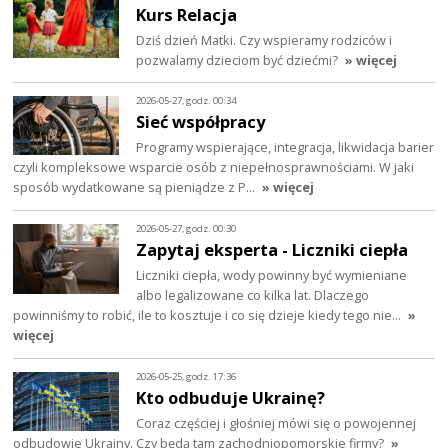
Kurs Relacja
Dziś dzień Matki. Czy wspieramy rodziców i
pozwalamy dzieciom być dziećmi?
» więcej
2026-05-27, godz. 00:34
Sieć współpracy
Programy wspierające, integracja, likwidacja barier
czyli kompleksowe wsparcie osób z niepełnosprawnościami. W jaki
sposób wydatkowane są pieniądze z P…
» więcej
2026-05-27, godz. 00:30
Zapytaj eksperta - Liczniki ciepła
Liczniki ciepła, wody powinny być wymieniane
albo legalizowane co kilka lat. Dlaczego
powinniśmy to robić, ile to kosztuje i co się dzieje kiedy tego nie…
»
więcej
2026-05-25, godz. 17:36
Kto odbuduje Ukrainę?
Coraz częściej i głośniej mówi się o powojennej
odbudowie Ukrainy. Czy będą tam zachodniopomorskie firmy?
»