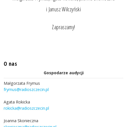
i Janusz Wilczyński
Zapraszamy!
O nas
Gospodarze audycji
Małgorzata Frymus
frymus@radioszczecin.pl
Agata Rokicka
rokicka@radioszczecin.pl
Joanna Skonieczna
skonieczna@radioszczecin.pl