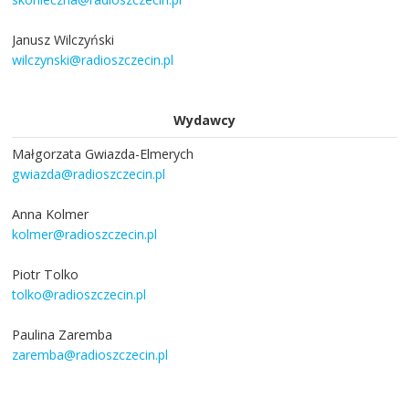
Janusz Wilczyński
wilczynski@radioszczecin.pl
Wydawcy
Małgorzata Gwiazda-Elmerych
gwiazda@radioszczecin.pl
Anna Kolmer
kolmer@radioszczecin.pl
Piotr Tolko
tolko@radioszczecin.pl
Paulina Zaremba
zaremba@radioszczecin.pl