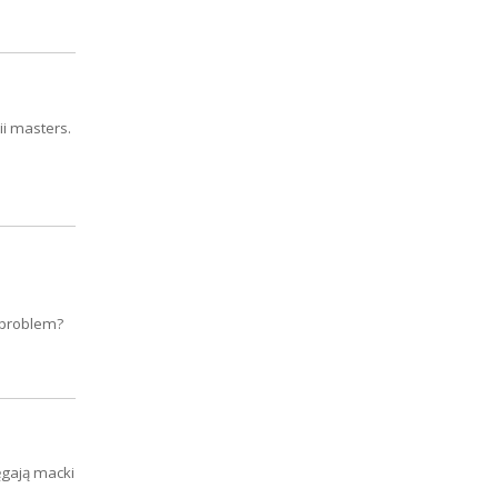
i masters.
n problem?
ęgają macki