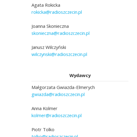
Agata Rokicka
rokicka@radioszczecin.pl
Joanna Skonieczna
skonieczna@radioszczecin.pl
Janusz Wilczyński
wilczynski@radioszczecin.pl
Wydawcy
Małgorzata Gwiazda-Elmerych
gwiazda@radioszczecin.pl
Anna Kolmer
kolmer@radioszczecin.pl
Piotr Tolko
tolko@radioszczecin.pl