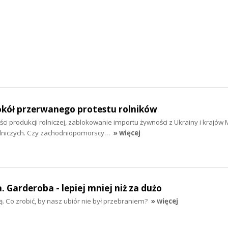
kół przerwanego protestu rolników
ci produkcji rolniczej, zablokowanie importu żywności z Ukrainy i krajów
olniczych. Czy zachodniopomorscy…
» więcej
 Garderoba - lepiej mniej niż za dużo
szą. Co zrobić, by nasz ubiór nie był przebraniem?
» więcej