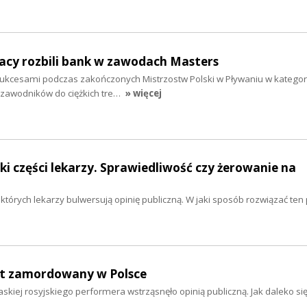
acy rozbili bank w zawodach Masters
sukcesami podczas zakończonych Mistrzostw Polski w Pływaniu w kategori
zawodników do ciężkich tre…
» więcej
i części lekarzy. Sprawiedliwość czy żerowanie na
których lekarzy bulwersują opinię publiczną. W jaki sposób rozwiązać te
nt zamordowany w Polsce
askiej rosyjskiego performera wstrząsnęło opinią publiczną. Jak daleko si