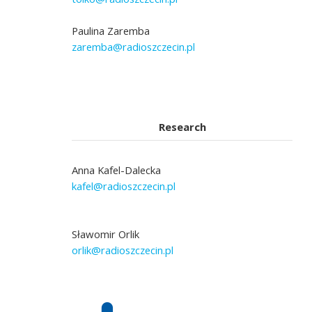
Paulina Zaremba
zaremba@radioszczecin.pl
Research
Anna Kafel-Dalecka
kafel@radioszczecin.pl
Sławomir Orlik
orlik@radioszczecin.pl