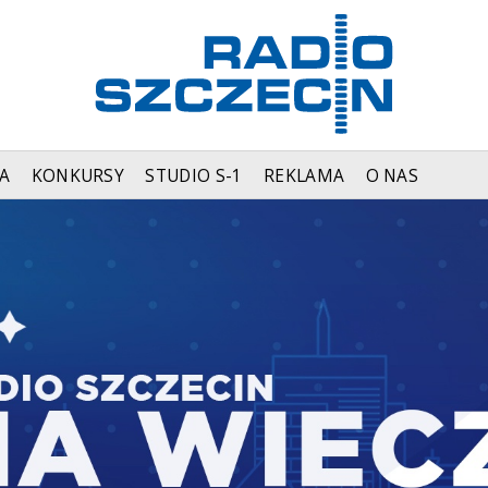
A
KONKURSY
STUDIO S-1
REKLAMA
O NAS