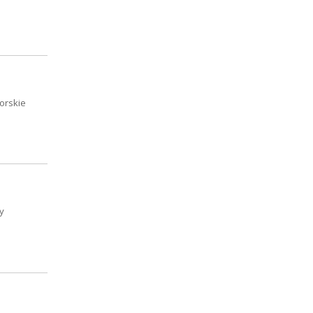
orskie
y