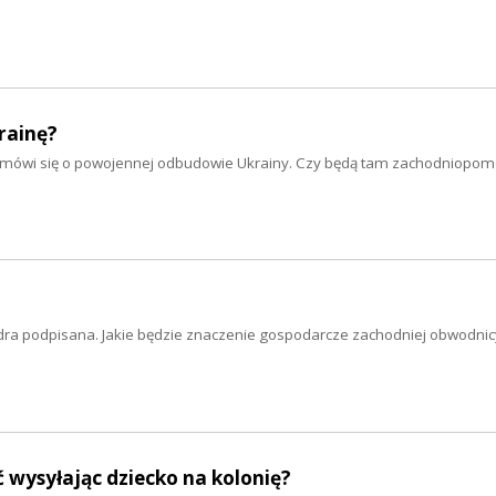
rainę?
iej mówi się o powojennej odbudowie Ukrainy. Czy będą tam zachodniopom
ra podpisana. Jakie będzie znaczenie gospodarcze zachodniej obwodnic
wysyłając dziecko na kolonię?