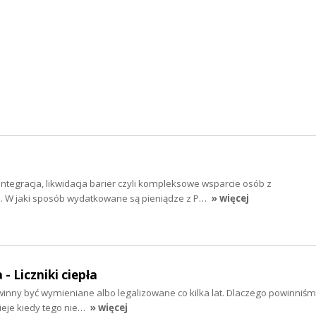
ntegracja, likwidacja barier czyli kompleksowe wsparcie osób z
. W jaki sposób wydatkowane są pieniądze z P…
» więcej
- Liczniki ciepła
owinny być wymieniane albo legalizowane co kilka lat. Dlaczego powinniśmy
dzieje kiedy tego nie…
» więcej