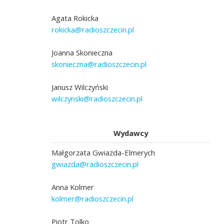
Agata Rokicka
rokicka@radioszczecin.pl
Joanna Skonieczna
skonieczna@radioszczecin.pl
Janusz Wilczyński
wilczynski@radioszczecin.pl
Wydawcy
Małgorzata Gwiazda-Elmerych
gwiazda@radioszczecin.pl
Anna Kolmer
kolmer@radioszczecin.pl
Piotr Tolko