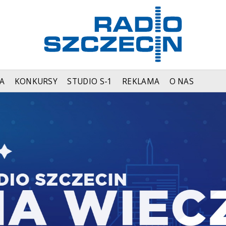
A
KONKURSY
STUDIO S-1
REKLAMA
O NAS