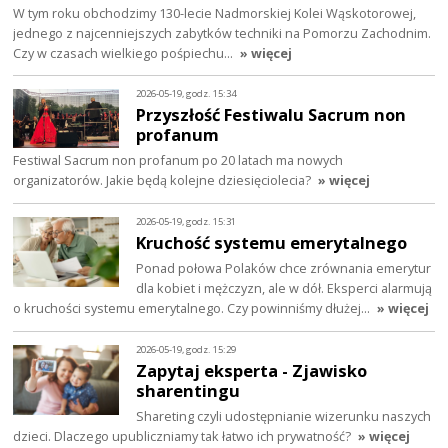
W tym roku obchodzimy 130-lecie Nadmorskiej Kolei Wąskotorowej,
jednego z najcenniejszych zabytków techniki na Pomorzu Zachodnim.
Czy w czasach wielkiego pośpiechu…
» więcej
2026-05-19, godz. 15:34
Przyszłość Festiwalu Sacrum non
profanum
Festiwal Sacrum non profanum po 20 latach ma nowych
organizatorów. Jakie będą kolejne dziesięciolecia?
» więcej
2026-05-19, godz. 15:31
Kruchość systemu emerytalnego
Ponad połowa Polaków chce zrównania emerytur
dla kobiet i mężczyzn, ale w dół. Eksperci alarmują
o kruchości systemu emerytalnego. Czy powinniśmy dłużej…
» więcej
2026-05-19, godz. 15:29
Zapytaj eksperta - Zjawisko
sharentingu
Shareting czyli udostępnianie wizerunku naszych
dzieci. Dlaczego upubliczniamy tak łatwo ich prywatność?
» więcej