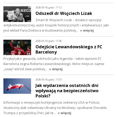
2026-05-18, godz. 17:12
Odszedł dr Wojciech Lizak
Zmarł dr Wojciech Lizak – działacz opozycji
antykomunistycznej, autor książek historycznych i antykwariusz. Jaki
jest wkład Pana Doktora w budowanie polskiej…
» więcej
2026-05-18, godz. 17:08
Odejście Lewandowskiego z FC
Barcelony
Przybył jako gwiazda, odchodzi jako legenda – takim wpisem FC
Barcelona żegna Roberta Lewandowskiego. Które miejsce zajmie
„Lewy” wśród sław polskiej…
» więcej
2026-05-18, godz. 17:07
Jak wydarzenia ostatnich dni
wpływają na bezpieczeństwo
Polski?
Informacje o mniejszym kontyngencie żołnierzy USA w Polsce,
skuteczny atak odwetowy Ukrainy na Moskwę i spotkanie Donalda
Trumpa z przywódcą Chin. Jak te…
» więcej