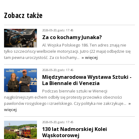
Zobacz także
2026-05-20, godz. 17:48
Za co kochamy Junaka?
Al. Wojska Polskiego 186. Ten adres znają nie
tylko szczecińscy wielbiciele motoryzacji. Jutro (22 maja) odbędzie się
tam pewna uroczystość. Za co kochamy…
» więcej
2026-05-20, godz. 17:46
Międzynarodowa Wystawa Sztuki -
La Biennale di Venezia
Podczas biennale sztuki w Wenecji
najgłośniejszym echem odbiły się protesty przeciwko obecności
pawilonów rosyjskiego i izraelskiego. Czy polityka nie zakrzykuje…
»
więcej
2026-05-20, godz. 17:45
130 lat Nadmorskiej Kolei
Wąskotorowej