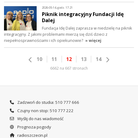
2026-05-14, godz. 17:21
Piknik integracyjny Fundacji Idę
Dalej
Fundacja Idę Dalej zaprasza w niedzielę na piknik
integracyjny. Z jakimi problemami mierzą się dziś dzieci z
niepełnosprawnościami i ich opiekunowie?
» więcej
10
11
12
13
14
6662 na 667 stronach
Zadzwoń do studia: 510 777 666
Czujny non stop: 510 777 222
Wyślij do nas wiadomość
Prognoza pogody
radioszczecin.pl