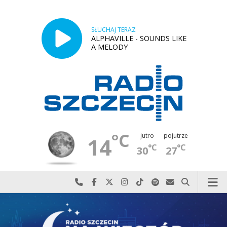
SŁUCHAJ TERAZ
ALPHAVILLE - SOUNDS LIKE
A MELODY
°C
jutro
pojutrze
14
°C
°C
30
27
Najlepiej po prostu do nas zadzwoń
Odwiedź nas na Facebook-u
Odwiedź nas na X
Odwiedź nas na Instagram-ie
Odwiedź nas na TikTok-u
Szukaj nas na Spotify
Wyślij do nas w
Szukaj