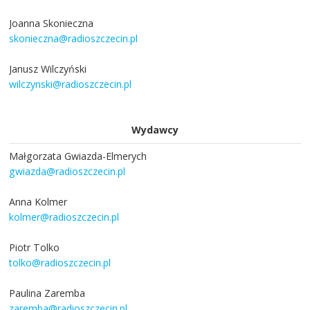
Joanna Skonieczna
skonieczna@radioszczecin.pl
Janusz Wilczyński
wilczynski@radioszczecin.pl
Wydawcy
Małgorzata Gwiazda-Elmerych
gwiazda@radioszczecin.pl
Anna Kolmer
kolmer@radioszczecin.pl
Piotr Tolko
tolko@radioszczecin.pl
Paulina Zaremba
zaremba@radioszczecin.pl