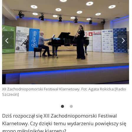
XII Zachodniopomorski Festiwal Klarnetowy. Fot. Agata Rokicka [Radio
X
Szczecin]
S
Dziś rozpoczął się XII Zachodniopomorski Festiwal
Klarnetowy. Czy dzięki temu wydarzeniu powiększy się
grono miłośników klarnetu?