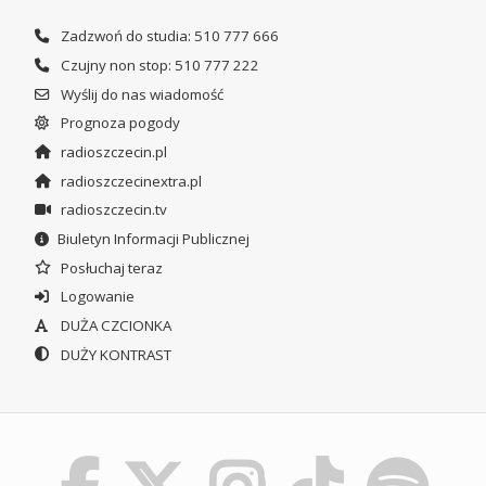
Zadzwoń do studia: 510 777 666
Czujny non stop: 510 777 222
Wyślij do nas wiadomość
Prognoza pogody
radioszczecin.pl
radioszczecinextra.pl
radioszczecin.tv
Biuletyn Informacji Publicznej
Posłuchaj teraz
Logowanie
DUŻA CZCIONKA
DUŻY KONTRAST