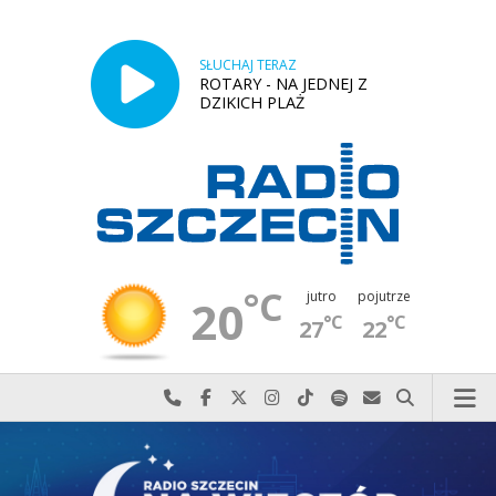
SŁUCHAJ TERAZ
ROTARY - NA JEDNEJ Z
DZIKICH PLAŻ
°C
jutro
pojutrze
20
°C
°C
27
22
Najlepiej po prostu do nas zadzwoń
Odwiedź nas na Facebook-u
Odwiedź nas na X
Odwiedź nas na Instagram-ie
Odwiedź nas na TikTok-u
Szukaj nas na Spotify
Wyślij do nas w
Szukaj