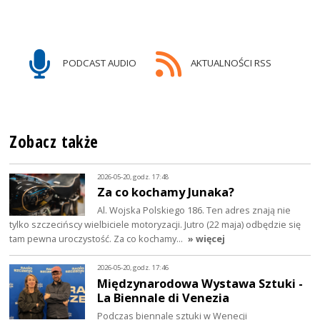
PODCAST AUDIO
AKTUALNOŚCI RSS
Zobacz także
2026-05-20, godz. 17:48
Za co kochamy Junaka?
Al. Wojska Polskiego 186. Ten adres znają nie
tylko szczecińscy wielbiciele motoryzacji. Jutro (22 maja) odbędzie się
tam pewna uroczystość. Za co kochamy…
» więcej
2026-05-20, godz. 17:46
Międzynarodowa Wystawa Sztuki -
La Biennale di Venezia
Podczas biennale sztuki w Wenecji