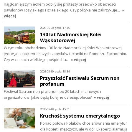
najgłośniejszym echem odbiły się protesty przeciwko obecności
pawilonów rosyjskiego i izraelskiego. Czy polityka nie zakrzykuje…
»
więcej
2026-05-20, godz. 17:45
130 lat Nadmorskiej Kolei
Wąskotorowej
W tym roku obchodzimy 130-lecie Nadmorskiej Kolei Wąskotorowej,
jednego z najcenniejszych zabytków techniki na Pomorzu Zachodnim.
Czy w czasach wielkiego pośpiechu…
» więcej
2026-05-19, godz. 15:34
Przyszłość Festiwalu Sacrum non
profanum
Festiwal Sacrum non profanum po 20 latach ma nowych
organizatorów. Jakie będą kolejne dziesięciolecia?
» więcej
2026-05-19, godz. 15:31
Kruchość systemu emerytalnego
Ponad połowa Polaków chce zrównania emerytur
dla kobiet i mężczyzn, ale w dół. Eksperci alarmują