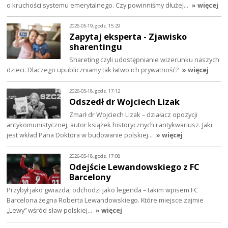
o kruchości systemu emerytalnego. Czy powinniśmy dłużej…
» więcej
2026-05-19, godz. 15:29
Zapytaj eksperta - Zjawisko
sharentingu
Shareting czyli udostępnianie wizerunku naszych
dzieci. Dlaczego upubliczniamy tak łatwo ich prywatność?
» więcej
2026-05-18, godz. 17:12
Odszedł dr Wojciech Lizak
Zmarł dr Wojciech Lizak – działacz opozycji
antykomunistycznej, autor książek historycznych i antykwariusz. Jaki
jest wkład Pana Doktora w budowanie polskiej…
» więcej
2026-05-18, godz. 17:08
Odejście Lewandowskiego z FC
Barcelony
Przybył jako gwiazda, odchodzi jako legenda – takim wpisem FC
Barcelona żegna Roberta Lewandowskiego. Które miejsce zajmie
„Lewy” wśród sław polskiej…
» więcej