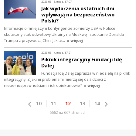
2026-05-18, godz. 17:07
Jak wydarzenia ostatnich dni
wpływają na bezpieczeństwo
Polski?
Informacje o mniejszym kontyngencie żołnierzy USA w Polsce,
skuteczny atak odwetowy Ukrainy na Moskwę i spotkanie Donalda
Trumpa z przywódcą Chin. Jak te…
» więcej
2026-05-14, godz. 17:21
Piknik integracyjny Fundacji Idę
Dalej
Fundacja Idę Dalej zaprasza w niedzielę na piknik
integracyjny. Z jakimi problemami mierzą się dziś dzieci z
niepełnosprawnościami i ich opiekunowie?
» więcej
10
11
12
13
14
6662 na 667 stronach