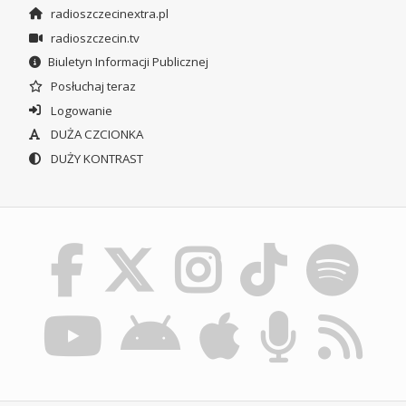
radioszczecinextra.pl
radioszczecin.tv
Biuletyn Informacji Publicznej
Posłuchaj teraz
Logowanie
DUŻA CZCIONKA
DUŻY KONTRAST