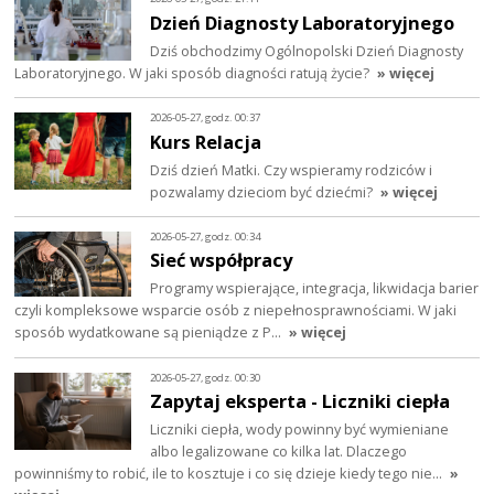
Dzień Diagnosty Laboratoryjnego
Dziś obchodzimy Ogólnopolski Dzień Diagnosty
Laboratoryjnego. W jaki sposób diagności ratują życie?
» więcej
2026-05-27, godz. 00:37
Kurs Relacja
Dziś dzień Matki. Czy wspieramy rodziców i
pozwalamy dzieciom być dziećmi?
» więcej
2026-05-27, godz. 00:34
Sieć współpracy
Programy wspierające, integracja, likwidacja barier
czyli kompleksowe wsparcie osób z niepełnosprawnościami. W jaki
sposób wydatkowane są pieniądze z P…
» więcej
2026-05-27, godz. 00:30
Zapytaj eksperta - Liczniki ciepła
Liczniki ciepła, wody powinny być wymieniane
albo legalizowane co kilka lat. Dlaczego
powinniśmy to robić, ile to kosztuje i co się dzieje kiedy tego nie…
»