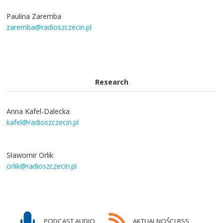
Paulina Zaremba
zaremba@radioszczecin.pl
Research
Anna Kafel-Dalecka
kafel@radioszczecin.pl
Sławomir Orlik
orlik@radioszczecin.pl
PODCAST AUDIO
AKTUALNOŚCI RSS