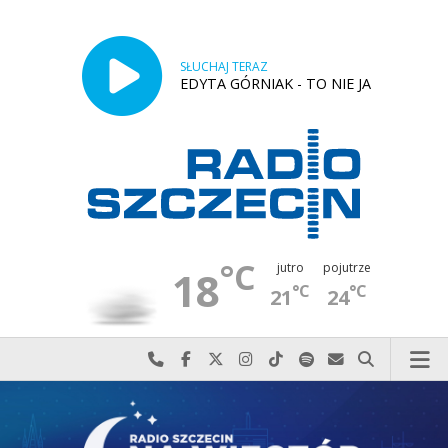
SŁUCHAJ TERAZ
EDYTA GÓRNIAK - TO NIE JA
°C
jutro
pojutrze
18
°C
°C
21
24
Najlepiej po prostu do nas zadzwoń
Odwiedź nas na Facebook-u
Odwiedź nas na X
Odwiedź nas na Instagram-ie
Odwiedź nas na TikTok-u
Szukaj nas na Spotify
Wyślij do nas w
Szukaj