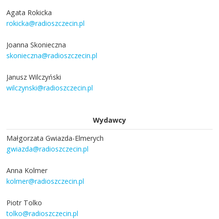
Agata Rokicka
rokicka@radioszczecin.pl
Joanna Skonieczna
skonieczna@radioszczecin.pl
Janusz Wilczyński
wilczynski@radioszczecin.pl
Wydawcy
Małgorzata Gwiazda-Elmerych
gwiazda@radioszczecin.pl
Anna Kolmer
kolmer@radioszczecin.pl
Piotr Tolko
tolko@radioszczecin.pl