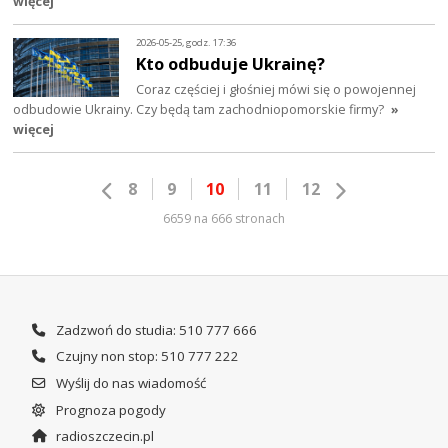
więcej
2026-05-25, godz. 17:36
Kto odbuduje Ukrainę?
Coraz częściej i głośniej mówi się o powojennej
odbudowie Ukrainy. Czy będą tam zachodniopomorskie firmy?
»
więcej
8
9
10
11
12
6659 na 666 stronach
Zadzwoń do studia: 510 777 666
Czujny non stop: 510 777 222
Wyślij do nas wiadomość
Prognoza pogody
radioszczecin.pl