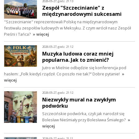
2026-05-27, godz. 21:13
Zespół "Szczecinianie" z
międzynarodowymi sukcesami
"Szczecinianie" reprezentowali Polskę na międzynarodowym
festiwalu zespołów ludowych w Meksyku. Z czym wrócił nasz Zespół
Pieśni i Tańca?
» więcej
2026-05-27, godz. 21:12
Muzyka ludowa coraz mniej
popularna. Jak to zmienić?
Jutro w Mielnie odbędzie się konferencja pod
hasłem: „Folk kiedyś rządził. Co poszło nie tak?” Dobre pytanie!
»
więcej
2026-05-27, godz. 21:12
Niezwykły mural na zwykłym
podwórku
Szczecińskie podwórka, czyli jak narodził się
Bolesław Nieśmiały przy Bolesława Śmiałego?
»
więcej
2026-05-27, godz. 21:11