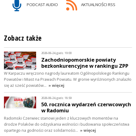
PODCAST AUDIO
AKTUALNOŚCI RSS
Zobacz także
2026-06-24, godz. 19:00
Zachodniopomorskie powiaty
bezkonkurencyjne w rankingu ZPP
W Karpaczu wręczono nagrody laureatom Ogólnopolskiego Rankingu
Powiatów i Miast na Prawach Powiatu. W gronie wyróżnionych znalazło
się aż sześć powiatów…
» więcej
2026-06-24, godz. 18:59
50. rocznica wydarzeń czerwcowych
w Radomiu
Radomski Czerwiec stanowi jeden z kluczowych momentów na
drodze Polaków do odzyskania wolności i budowania społeczeństwa
opartego na godności oraz solidarności…
» więcej