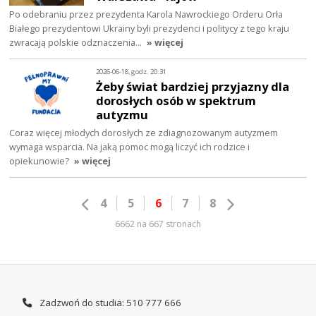
Po odebraniu przez prezydenta Karola Nawrockiego Orderu Orła
Białego prezydentowi Ukrainy byli prezydenci i politycy z tego kraju
zwracają polskie odznaczenia…
» więcej
2026-06-18, godz. 20:31
Żeby świat bardziej przyjazny dla
dorosłych osób w spektrum
autyzmu
Coraz więcej młodych dorosłych ze zdiagnozowanym autyzmem
wymaga wsparcia. Na jaką pomoc mogą liczyć ich rodzice i
opiekunowie?
» więcej
4
5
6
7
8
6662 na 667 stronach
Zadzwoń do studia: 510 777 666