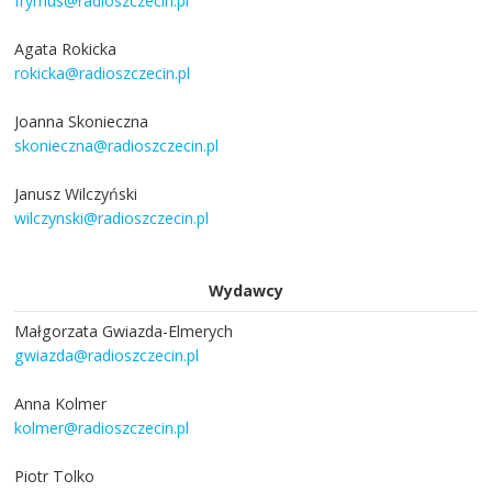
frymus@radioszczecin.pl
Agata Rokicka
rokicka@radioszczecin.pl
Joanna Skonieczna
skonieczna@radioszczecin.pl
Janusz Wilczyński
wilczynski@radioszczecin.pl
Wydawcy
Małgorzata Gwiazda-Elmerych
gwiazda@radioszczecin.pl
Anna Kolmer
kolmer@radioszczecin.pl
Piotr Tolko