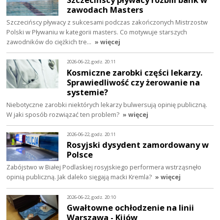
zawodach Masters
Szczecińscy pływacy z sukcesami podczas zakończonych Mistrzostw
Polski w Pływaniu w kategorii masters. Co motywuje starszych
zawodników do ciężkich tre…
» więcej
2026-06-22, godz. 20:11
Kosmiczne zarobki części lekarzy.
Sprawiedliwość czy żerowanie na
systemie?
Niebotyczne zarobki niektórych lekarzy bulwersują opinię publiczną.
W jaki sposób rozwiązać ten problem?
» więcej
2026-06-22, godz. 20:11
Rosyjski dysydent zamordowany w
Polsce
Zabójstwo w Białej Podlaskiej rosyjskiego performera wstrząsnęło
opinią publiczną. Jak daleko sięgają macki Kremla?
» więcej
2026-06-22, godz. 20:10
Gwałtowne ochłodzenie na linii
Warszawa - Kijów