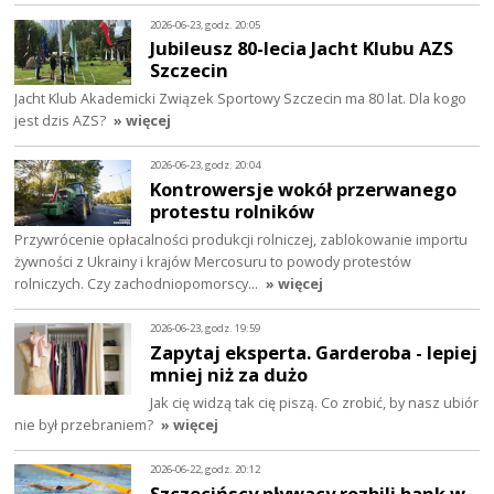
2026-06-23, godz. 20:05
Jubileusz 80-lecia Jacht Klubu AZS
Szczecin
Jacht Klub Akademicki Związek Sportowy Szczecin ma 80 lat. Dla kogo
jest dzis AZS?
» więcej
2026-06-23, godz. 20:04
Kontrowersje wokół przerwanego
protestu rolników
Przywrócenie opłacalności produkcji rolniczej, zablokowanie importu
żywności z Ukrainy i krajów Mercosuru to powody protestów
rolniczych. Czy zachodniopomorscy…
» więcej
2026-06-23, godz. 19:59
Zapytaj eksperta. Garderoba - lepiej
mniej niż za dużo
Jak cię widzą tak cię piszą. Co zrobić, by nasz ubiór
nie był przebraniem?
» więcej
2026-06-22, godz. 20:12
Szczecińscy pływacy rozbili bank w