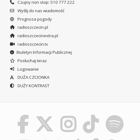
Czujny non stop: 510 777 222
Wyślij do nas wiadomość
Prognoza pogody
radioszczecin.pl
radioszczecinextra.pl
radioszczecin.tv
Biuletyn Informacji Publicznej
Posłuchaj teraz
Logowanie
DUŻA CZCIONKA
DUŻY KONTRAST