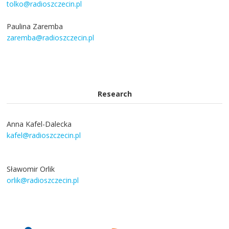
tolko@radioszczecin.pl
Paulina Zaremba
zaremba@radioszczecin.pl
Research
Anna Kafel-Dalecka
kafel@radioszczecin.pl
Sławomir Orlik
orlik@radioszczecin.pl