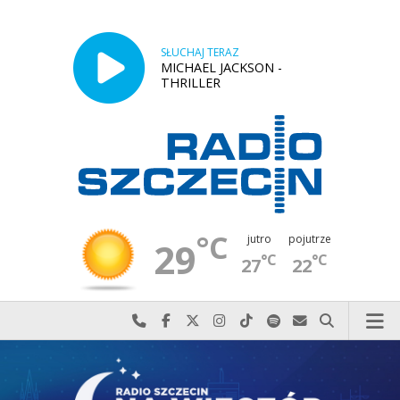
SŁUCHAJ TERAZ
MICHAEL JACKSON -
THRILLER
°C
jutro
pojutrze
29
°C
°C
27
22
Najlepiej po prostu do nas zadzwoń
Odwiedź nas na Facebook-u
Odwiedź nas na X
Odwiedź nas na Instagram-ie
Odwiedź nas na TikTok-u
Szukaj nas na Spotify
Wyślij do nas w
Szukaj