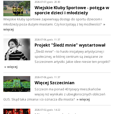
2026-07-07, godz. 20:30
Wiejskie Kluby Sportowe - potęga w
sporcie dzieci i młodzieży
Wiejskie kluby sportowe zapewniają dostęp do sportu dzieciom i
młodzieży poza dużymi miastami. Czy korzystają z tej możliwości?
»
więcej
2026-07-06, godz. 11:37
Projekt "Śledź mnie" wystartował
„Śledź mnie” – to hasło inicjatywy artystycznej i
społecznej, w której centrum są związane ze
Szczecinem artystki. Jakie idee niesie ten projekt?
» więcej
2026-07-06, godz. 11:37
Więcej Szczecinian
Szczecin ma ponad 40 tysięcy mieszkańców
więcej niż wynikało z ubiegłorocznych obliczeń
GUS. Skąd taka zmiana i co oznacza dla miasta?
» więcej
2026-07-02, godz. 14:22