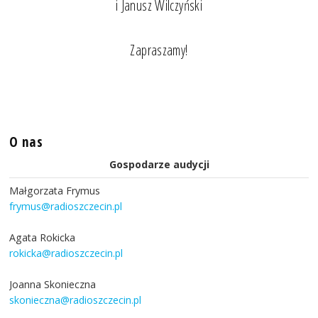
i Janusz Wilczyński
Zapraszamy!
O nas
Gospodarze audycji
Małgorzata Frymus
frymus@radioszczecin.pl
Agata Rokicka
rokicka@radioszczecin.pl
Joanna Skonieczna
skonieczna@radioszczecin.pl