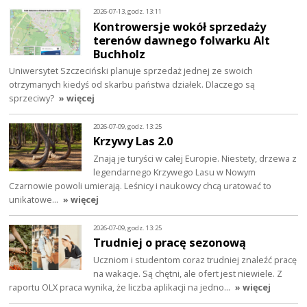
2026-07-13, godz. 13:11
Kontrowersje wokół sprzedaży
terenów dawnego folwarku Alt
Buchholz
Uniwersytet Szczeciński planuje sprzedaż jednej ze swoich
otrzymanych kiedyś od skarbu państwa działek. Dlaczego są
sprzeciwy?
» więcej
2026-07-09, godz. 13:25
Krzywy Las 2.0
Znają je turyści w całej Europie. Niestety, drzewa z
legendarnego Krzywego Lasu w Nowym
Czarnowie powoli umierają. Leśnicy i naukowcy chcą uratować to
unikatowe…
» więcej
2026-07-09, godz. 13:25
Trudniej o pracę sezonową
Uczniom i studentom coraz trudniej znaleźć pracę
na wakacje. Są chętni, ale ofert jest niewiele. Z
raportu OLX praca wynika, że liczba aplikacji na jedno…
» więcej