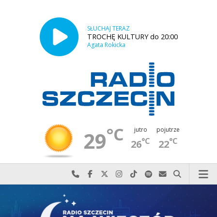
SŁUCHAJ TERAZ
TROCHĘ KULTURY do 20:00
Agata Rokicka
°C
jutro
pojutrze
29
°C
°C
26
22
Najlepiej po prostu do nas zadzwoń
Odwiedź nas na Facebook-u
Odwiedź nas na X
Odwiedź nas na Instagram-ie
Odwiedź nas na TikTok-u
Szukaj nas na Spotify
Wyślij do nas w
Szukaj