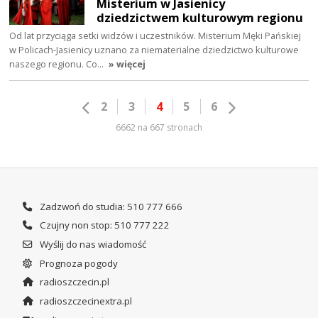
Misterium w Jasienicy
dziedzictwem kulturowym regionu
Od lat przyciąga setki widzów i uczestników. Misterium Męki Pańskiej
w Policach-Jasienicy uznano za niematerialne dziedzictwo kulturowe
naszego regionu. Co…
» więcej
2
3
4
5
6
6662 na 667 stronach
Zadzwoń do studia: 510 777 666
Czujny non stop: 510 777 222
Wyślij do nas wiadomość
Prognoza pogody
radioszczecin.pl
radioszczecinextra.pl