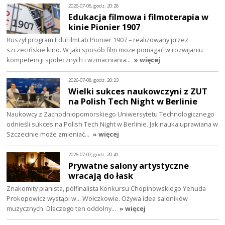
2026-07-08, godz. 20:28
Edukacja filmowa i filmoterapia w
kinie Pionier 1907
Ruszył program EduFilmLab Pionier 1907 – realizowany przez
szczecińskie kino. W jaki sposób film może pomagać w rozwijaniu
kompetencji społecznych i wzmacniania…
» więcej
2026-07-08, godz. 20:23
Wielki sukces naukowczyni z ZUT
na Polish Tech Night w Berlinie
Naukowcy z Zachodniopomorskiego Uniwersytetu Technologicznego
odnieśli sukces na Polish Tech Night w Berlinie. Jak nauka uprawiana w
Szczecinie może zmieniać…
» więcej
2026-07-07, godz. 20:41
Prywatne salony artystyczne
wracają do łask
Znakomity pianista, półfinalista Konkursu Chopinowskiego Yehuda
Prokopowicz wystąpi w… Wołczkowie. Ożywa idea saloników
muzycznych. Dlaczego ten oddolny…
» więcej