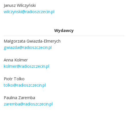
Janusz Wilczyński
wilczynski@radioszczecin.pl
Wydawcy
Małgorzata Gwiazda-Elmerych
gwiazda@radioszczecin.pl
Anna Kolmer
kolmer@radioszczecin.pl
Piotr Tolko
tolko@radioszczecin.pl
Paulina Zaremba
zaremba@radioszczecin.pl