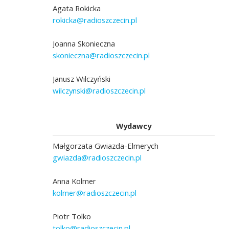
Agata Rokicka
rokicka@radioszczecin.pl
Joanna Skonieczna
skonieczna@radioszczecin.pl
Janusz Wilczyński
wilczynski@radioszczecin.pl
Wydawcy
Małgorzata Gwiazda-Elmerych
gwiazda@radioszczecin.pl
Anna Kolmer
kolmer@radioszczecin.pl
Piotr Tolko
tolko@radioszczecin.pl