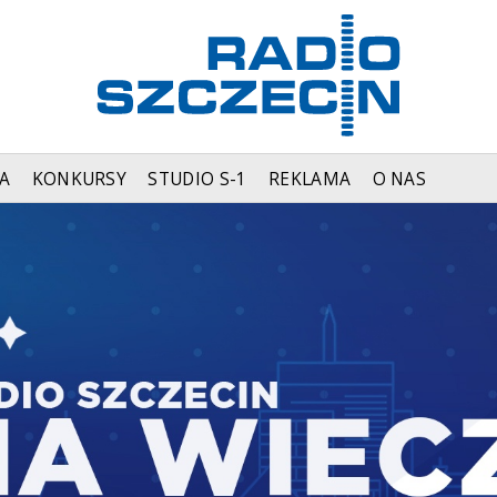
A
KONKURSY
STUDIO S-1
REKLAMA
O NAS