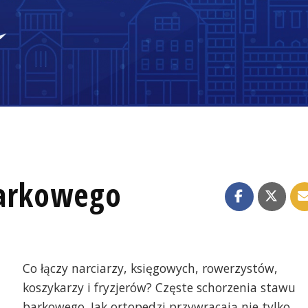
barkowego
Co łączy narciarzy, księgowych, rowerzystów,
koszykarzy i fryzjerów? Częste schorzenia stawu
barkowego. Jak ortopedzi przywracają nie tylko