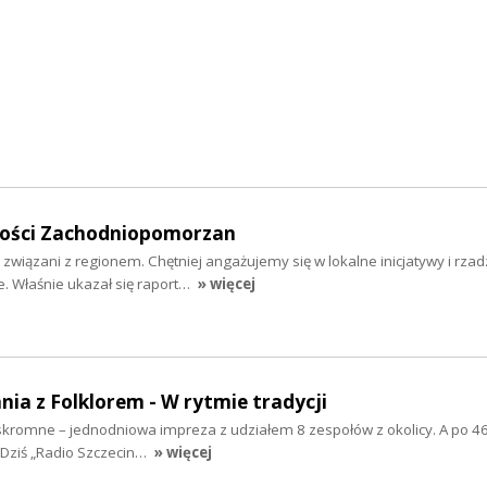
mości Zachodniopomorzan
 związani z regionem. Chętniej angażujemy się w lokalne inicjatywy i rzad
 Właśnie ukazał się raport…
» więcej
nia z Folklorem - W rytmie tradycji
ż skromne – jednodniowa impreza z udziałem 8 zespołów z okolicy. A po 46
 Dziś „Radio Szczecin…
» więcej