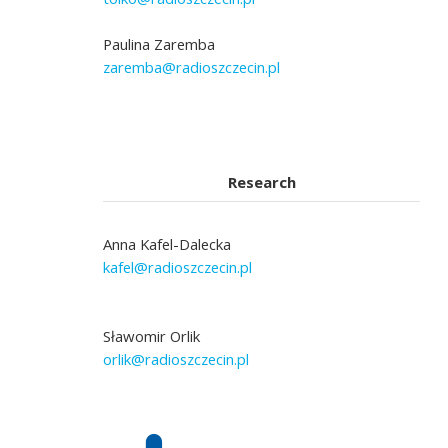
Paulina Zaremba
zaremba@radioszczecin.pl
Research
Anna Kafel-Dalecka
kafel@radioszczecin.pl
Sławomir Orlik
orlik@radioszczecin.pl