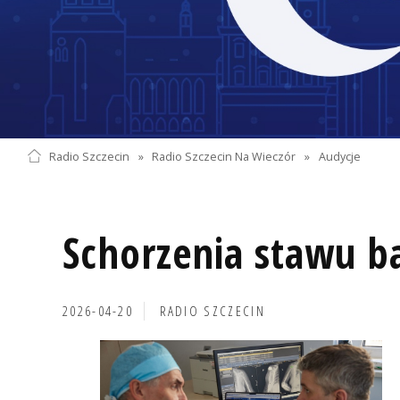
Radio Szczecin
»
Radio Szczecin Na Wieczór
»
Audycje
Schorzenia stawu 
2026-04-20
RADIO SZCZECIN