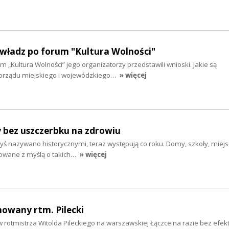
 władz po forum "Kultura Wolności"
m „Kultura Wolności” jego organizatorzy przedstawili wnioski. Jakie są
rządu miejskiego i wojewódzkiego…
» więcej
y bez uszczerbku na zdrowiu
dyś nazywano historycznymi, teraz występują co roku. Domy, szkoły, miej
dowane z myślą o takich…
» więcej
howany rtm. Pilecki
rotmistrza Witolda Pileckiego na warszawskiej Łączce na razie bez efekt