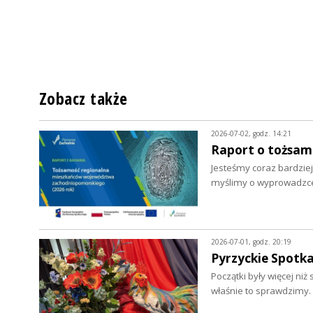
Zobacz także
2026-07-02, godz. 14:21
Raport o tożsa
Jesteśmy coraz bardziej
myślimy o wyprowadzce.
2026-07-01, godz. 20:19
Pyrzyckie Spotka
Początki były więcej ni
właśnie to sprawdzimy.