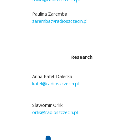
Paulina Zaremba
zaremba@radioszczecin.pl
Research
Anna Kafel-Dalecka
kafel@radioszczecin.pl
Sławomir Orlik
orlik@radioszczecin.pl