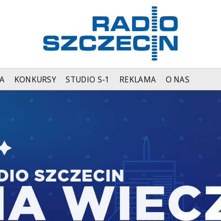
A
KONKURSY
STUDIO S-1
REKLAMA
O NAS