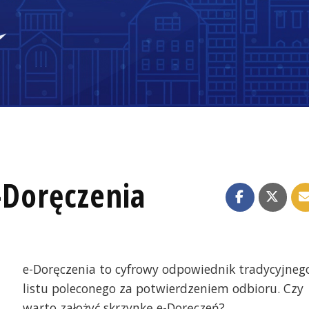
-Doręczenia
e-Doręczenia to cyfrowy odpowiednik tradycyjneg
listu poleconego za potwierdzeniem odbioru. Czy
warto założyć skrzynkę e-Doręczeń?