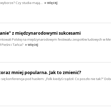
y wyborze? Czy studia mają…
» więcej
nianie" z międzynarodowymi sukcesami
entowali Polskę na międzynarodowym festiwalu zespołów ludowych w Me
 Pieśni i Tańca?
» więcej
raz mniej popularna. Jak to zmienić?
 się konferencja pod hasłem: „Folk kiedyś rządził. Co poszło nie tak?” Dob