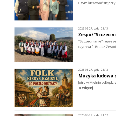
Czym kierować się prz
2026-05-27, godz. 21:13
Zespół "Szczeci
"Szczecinianie" reprez
czym wrócił nasz Zespół
2026-05-27, godz. 21:12
Muzyka ludowa co
Jutro w Mielnie odbędzie
» więcej
2026-05-27, godz. 21:12