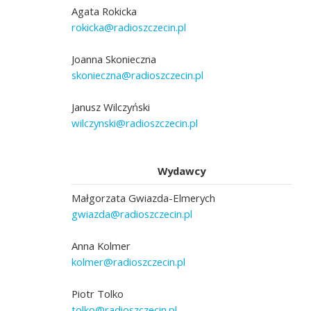
Agata Rokicka
rokicka@radioszczecin.pl
Joanna Skonieczna
skonieczna@radioszczecin.pl
Janusz Wilczyński
wilczynski@radioszczecin.pl
Wydawcy
Małgorzata Gwiazda-Elmerych
gwiazda@radioszczecin.pl
Anna Kolmer
kolmer@radioszczecin.pl
Piotr Tolko
tolko@radioszczecin.pl