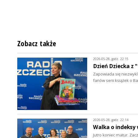
Zobacz także
2026-05-28, godz. 22:15
Dzień Dziecka z 
Zapowiada się niezwykle 
fanów serii książek o B
2026-05-28, godz. 22:14
Walka o indeksy
Jutro koniec matur. Zac