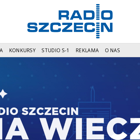
A
KONKURSY
STUDIO S-1
REKLAMA
O NAS