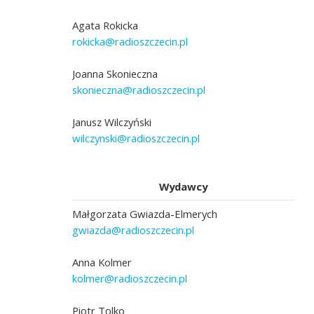
Agata Rokicka
rokicka@radioszczecin.pl
Joanna Skonieczna
skonieczna@radioszczecin.pl
Janusz Wilczyński
wilczynski@radioszczecin.pl
Wydawcy
Małgorzata Gwiazda-Elmerych
gwiazda@radioszczecin.pl
Anna Kolmer
kolmer@radioszczecin.pl
Piotr Tolko