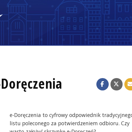
-Doręczenia
e-Doręczenia to cyfrowy odpowiednik tradycyjneg
listu poleconego za potwierdzeniem odbioru. Czy
warto założyć skrzynkę e-Doręczeń?