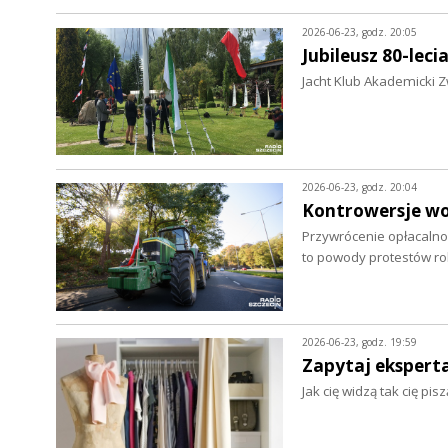
2026-06-23, godz. 20:05
Jubileusz 80-leci
Jacht Klub Akademicki Z
2026-06-23, godz. 20:04
Kontrowersje wo
Przywrócenie opłacalnoś
to powody protestów r
2026-06-23, godz. 19:59
Zapytaj eksperta.
Jak cię widzą tak cię pi