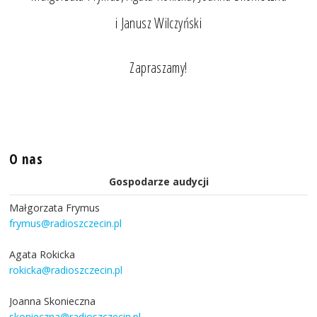
i Janusz Wilczyński
Zapraszamy!
O nas
Gospodarze audycji
Małgorzata Frymus
frymus@radioszczecin.pl
Agata Rokicka
rokicka@radioszczecin.pl
Joanna Skonieczna
skonieczna@radioszczecin.pl