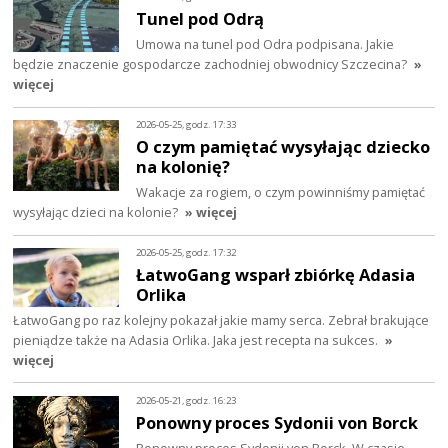
Tunel pod Odrą
Umowa na tunel pod Odra podpisana. Jakie
będzie znaczenie gospodarcze zachodniej obwodnicy Szczecina?
»
więcej
2026-05-25, godz. 17:33
O czym pamiętać wysyłając dziecko
na kolonię?
Wakacje za rogiem, o czym powinniśmy pamiętać
wysyłając dzieci na kolonie?
» więcej
2026-05-25, godz. 17:32
ŁatwoGang wsparł zbiórkę Adasia
Orlika
ŁatwoGang po raz kolejny pokazał jakie mamy serca. Zebrał brakujące
pieniądze także na Adasia Orlika. Jaka jest recepta na sukces.
»
więcej
2026-05-21, godz. 16:23
Ponowny proces Sydonii von Borck
Ponowny proces Sydonii von Borck. W czasie