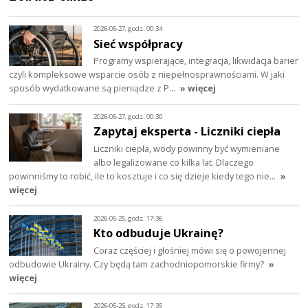
2026-05-27, godz. 00:34
Sieć współpracy
Programy wspierające, integracja, likwidacja barier
czyli kompleksowe wsparcie osób z niepełnosprawnościami. W jaki
sposób wydatkowane są pieniądze z P…
» więcej
2026-05-27, godz. 00:30
Zapytaj eksperta - Liczniki ciepła
Liczniki ciepła, wody powinny być wymieniane
albo legalizowane co kilka lat. Dlaczego
powinniśmy to robić, ile to kosztuje i co się dzieje kiedy tego nie…
»
więcej
2026-05-25, godz. 17:36
Kto odbuduje Ukrainę?
Coraz częściej i głośniej mówi się o powojennej
odbudowie Ukrainy. Czy będą tam zachodniopomorskie firmy?
»
więcej
2026-05-25, godz. 17:35