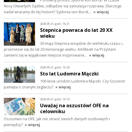
Nocy Otwartych Sądów, odbędzie się symulacja rozprawy. Dlaczego
nadal wracamy do tej historii? Sydonia von Borck…
» więcej
2026-05-21, godz. 16:21
Stepnica powraca do lat 20 XX
wieku
30 maja Stepnica wsiądzie do wehikułu czasu i…
przeniesie się do lat 20 minionego wieku. Amfiteatr na Przystani
zamieni się w wyjątkowe miejsce inspirowane…
» więcej
2026-05-21, godz. 16:20
Sto lat Ludomira Mączki
100-lecie urodzin Ludomira Mączki. Czy Szczecin
pamięta o znanym żeglarzu?
» więcej
2026-05-21, godz. 16:19
Uważaj na oszustów! OFE na
celowniku
Oszustwo na OFE. Jak nie stracić swoich danych osobowych i
pieniędzy?
» więcej