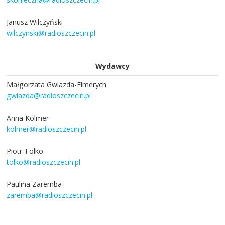
Janusz Wilczyński
wilczynski@radioszczecin.pl
Wydawcy
Małgorzata Gwiazda-Elmerych
gwiazda@radioszczecin.pl
Anna Kolmer
kolmer@radioszczecin.pl
Piotr Tolko
tolko@radioszczecin.pl
Paulina Zaremba
zaremba@radioszczecin.pl