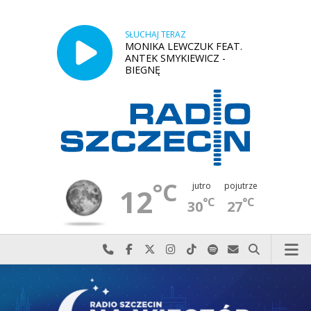
SŁUCHAJ TERAZ
MONIKA LEWCZUK FEAT.
ANTEK SMYKIEWICZ -
BIEGNĘ
°C
jutro
pojutrze
12
°C
°C
30
27
Najlepiej po prostu do nas zadzwoń
Odwiedź nas na Facebook-u
Odwiedź nas na X
Odwiedź nas na Instagram-ie
Odwiedź nas na TikTok-u
Szukaj nas na Spotify
Wyślij do nas w
Szukaj