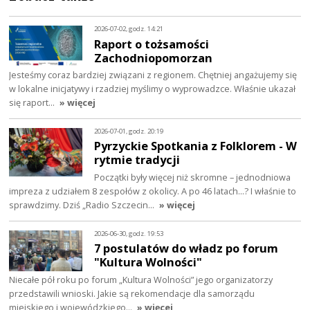
2026-07-02, godz. 14:21
Raport o tożsamości
Zachodniopomorzan
Jesteśmy coraz bardziej związani z regionem. Chętniej angażujemy się
w lokalne inicjatywy i rzadziej myślimy o wyprowadzce. Właśnie ukazał
się raport…
» więcej
2026-07-01, godz. 20:19
Pyrzyckie Spotkania z Folklorem - W
rytmie tradycji
Początki były więcej niż skromne – jednodniowa
impreza z udziałem 8 zespołów z okolicy. A po 46 latach…? I właśnie to
sprawdzimy. Dziś „Radio Szczecin…
» więcej
2026-06-30, godz. 19:53
7 postulatów do władz po forum
"Kultura Wolności"
Niecałe pół roku po forum „Kultura Wolności” jego organizatorzy
przedstawili wnioski. Jakie są rekomendacje dla samorządu
miejskiego i wojewódzkiego…
» więcej