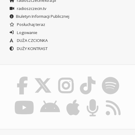
radioszczecinextra.pl
radioszczecin.tv
Biuletyn Informacji Publicznej
Posłuchaj teraz
Logowanie
DUŻA CZCIONKA
DUŻY KONTRAST