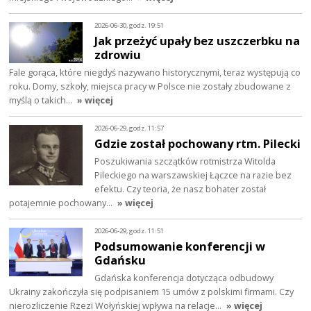
2026-06-30, godz. 19:51
Jak przeżyć upały bez uszczerbku na
zdrowiu
Fale gorąca, które niegdyś nazywano historycznymi, teraz występują co
roku. Domy, szkoły, miejsca pracy w Polsce nie zostały zbudowane z
myślą o takich…
» więcej
2026-06-29, godz. 11:57
Gdzie został pochowany rtm. Pilecki
Poszukiwania szczątków rotmistrza Witolda
Pileckiego na warszawskiej Łączce na razie bez
efektu. Czy teoria, że nasz bohater został
potajemnie pochowany…
» więcej
2026-06-29, godz. 11:51
Podsumowanie konferencji w
Gdańsku
Gdańska konferencja dotycząca odbudowy
Ukrainy zakończyła się podpisaniem 15 umów z polskimi firmami. Czy
nierozliczenie Rzezi Wołyńskiej wpływa na relacje…
» więcej