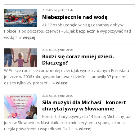
2026-06-29, godz. 11:49
Niebezpiecznie nad wodą
Aż 17 osób utonęło w ciągu ostatniej doby w
Polsce, a od początku czerwca - 56. Jak bezpiecznie wypoczywać nad
wodą ?
» więcej
2026-06-25, godz. 21:08
Rodzi się coraz mniej dzieci.
Dlaczego?
W Polsce rodzi się coraz mniej dzieci. Jak wynika z danych Eurostatu
jeszcze w 2006 roku gospodarstwa z dziećmi stanowiły 37 procent,
dziś to tylko 25. procent…
» więcej
2026-06-25, godz. 21:09
Siła muzyki dla Michasi - koncert
charytatywny w Słowianinie
Koncert charytatywny dla 14-letniej Michaliny już
jutro w Słowianinie. Nastolatka kilka miesięcy temu spadłą z konia i
uległa poważnemu wypadkowi. Dziś…
» więcej