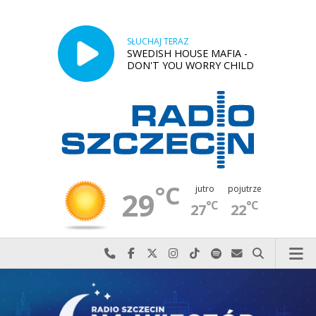
SŁUCHAJ TERAZ
SWEDISH HOUSE MAFIA -
DON'T YOU WORRY CHILD
°C
jutro
pojutrze
29
°C
°C
27
22
Najlepiej po prostu do nas zadzwoń
Odwiedź nas na Facebook-u
Odwiedź nas na X
Odwiedź nas na Instagram-ie
Odwiedź nas na TikTok-u
Szukaj nas na Spotify
Wyślij do nas w
Szukaj