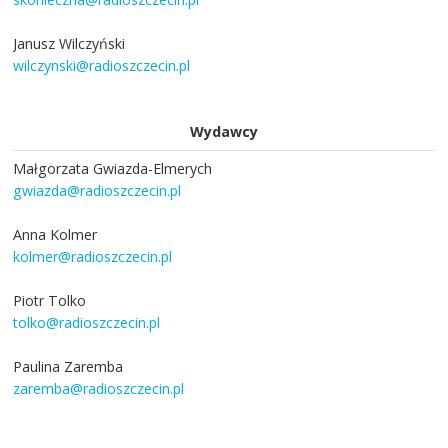
Janusz Wilczyński
wilczynski@radioszczecin.pl
Wydawcy
Małgorzata Gwiazda-Elmerych
gwiazda@radioszczecin.pl
Anna Kolmer
kolmer@radioszczecin.pl
Piotr Tolko
tolko@radioszczecin.pl
Paulina Zaremba
zaremba@radioszczecin.pl