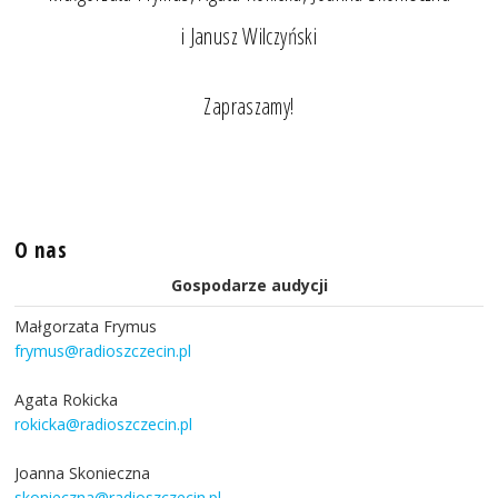
i Janusz Wilczyński
Zapraszamy!
O nas
Gospodarze audycji
Małgorzata Frymus
frymus@radioszczecin.pl
Agata Rokicka
rokicka@radioszczecin.pl
Joanna Skonieczna
skonieczna@radioszczecin.pl