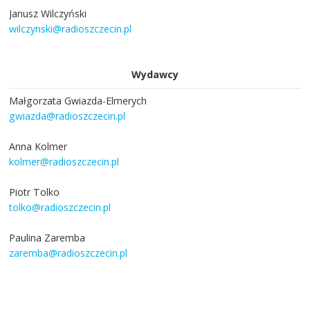
Janusz Wilczyński
wilczynski@radioszczecin.pl
Wydawcy
Małgorzata Gwiazda-Elmerych
gwiazda@radioszczecin.pl
Anna Kolmer
kolmer@radioszczecin.pl
Piotr Tolko
tolko@radioszczecin.pl
Paulina Zaremba
zaremba@radioszczecin.pl