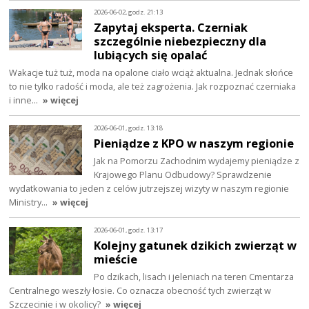
2026-06-02, godz. 21:13
Zapytaj eksperta. Czerniak
szczególnie niebezpieczny dla
lubiących się opalać
Wakacje tuż tuż, moda na opalone ciało wciąż aktualna. Jednak słońce
to nie tylko radość i moda, ale też zagrożenia. Jak rozpoznać czerniaka
i inne…
» więcej
2026-06-01, godz. 13:18
Pieniądze z KPO w naszym regionie
Jak na Pomorzu Zachodnim wydajemy pieniądze z
Krajowego Planu Odbudowy? Sprawdzenie
wydatkowania to jeden z celów jutrzejszej wizyty w naszym regionie
Ministry…
» więcej
2026-06-01, godz. 13:17
Kolejny gatunek dzikich zwierząt w
mieście
Po dzikach, lisach i jeleniach na teren Cmentarza
Centralnego weszły łosie. Co oznacza obecność tych zwierząt w
Szczecinie i w okolicy?
» więcej