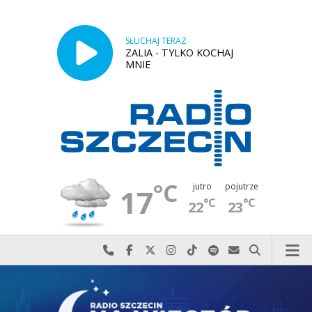
SŁUCHAJ TERAZ
ZALIA - TYLKO KOCHAJ
MNIE
°C
jutro
pojutrze
17
°C
°C
22
23
Najlepiej po prostu do nas zadzwoń
Odwiedź nas na Facebook-u
Odwiedź nas na X
Odwiedź nas na Instagram-ie
Odwiedź nas na TikTok-u
Szukaj nas na Spotify
Wyślij do nas w
Szukaj