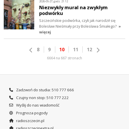
2026-05-27, godz. 21:12
Niezwykły mural na zwykłym
podwórku
Szczecińskie podwórka, czyli jak narodził się
Bolesław Nieśmiały przy Bolesława Śmiałego?
»
więcej
8
9
10
11
12
6664 na 667 stronach
Zadzwoń do studia: 510 777 666
Czujny non stop: 510 777 222
Wyślij do nas wiadomość
Prognoza pogody
radioszczecin.pl
radioszczecinextra.pl