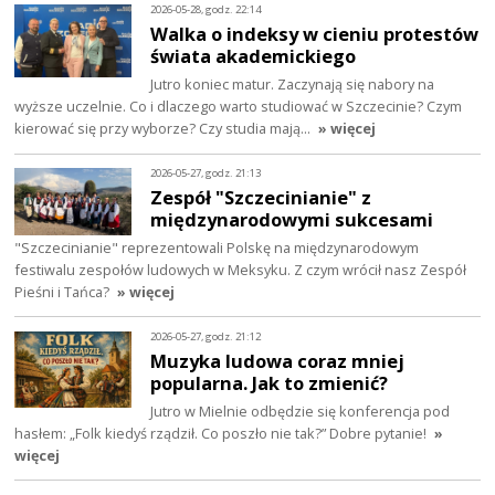
2026-05-28, godz. 22:14
Walka o indeksy w cieniu protestów
świata akademickiego
Jutro koniec matur. Zaczynają się nabory na
wyższe uczelnie. Co i dlaczego warto studiować w Szczecinie? Czym
kierować się przy wyborze? Czy studia mają…
» więcej
2026-05-27, godz. 21:13
Zespół "Szczecinianie" z
międzynarodowymi sukcesami
"Szczecinianie" reprezentowali Polskę na międzynarodowym
festiwalu zespołów ludowych w Meksyku. Z czym wrócił nasz Zespół
Pieśni i Tańca?
» więcej
2026-05-27, godz. 21:12
Muzyka ludowa coraz mniej
popularna. Jak to zmienić?
Jutro w Mielnie odbędzie się konferencja pod
hasłem: „Folk kiedyś rządził. Co poszło nie tak?” Dobre pytanie!
»
więcej