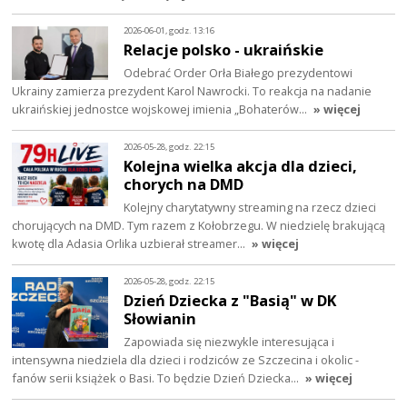
2026-06-01, godz. 13:16
Relacje polsko - ukraińskie
Odebrać Order Orła Białego prezydentowi
Ukrainy zamierza prezydent Karol Nawrocki. To reakcja na nadanie
ukraińskiej jednostce wojskowej imienia „Bohaterów…
» więcej
2026-05-28, godz. 22:15
Kolejna wielka akcja dla dzieci,
chorych na DMD
Kolejny charytatywny streaming na rzecz dzieci
chorujących na DMD. Tym razem z Kołobrzegu. W niedzielę brakującą
kwotę dla Adasia Orlika uzbierał streamer…
» więcej
2026-05-28, godz. 22:15
Dzień Dziecka z "Basią" w DK
Słowianin
Zapowiada się niezwykle interesująca i
intensywna niedziela dla dzieci i rodziców ze Szczecina i okolic -
fanów serii książek o Basi. To będzie Dzień Dziecka…
» więcej