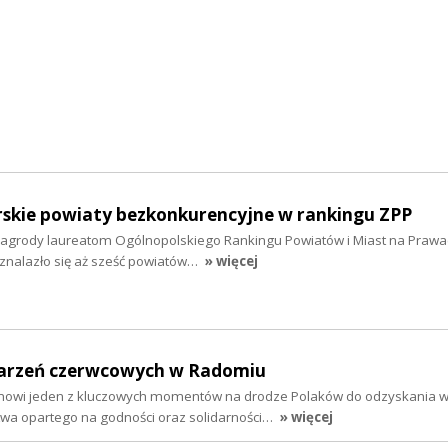
kie powiaty bezkonkurencyjne w rankingu ZPP
agrody laureatom Ogólnopolskiego Rankingu Powiatów i Miast na Prawa
znalazło się aż sześć powiatów…
» więcej
darzeń czerwcowych w Radomiu
nowi jeden z kluczowych momentów na drodze Polaków do odzyskania wo
wa opartego na godności oraz solidarności…
» więcej