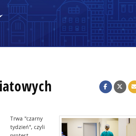
wiatowych
Trwa "czarny
tydzień", czyli
protest