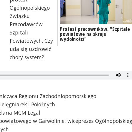
Ogólnopolskiego
Związku
Pracodawców
Protest pracowników. "Szpitale
Szpitali
powiatowe na skraju
wydolności"
Powiatowych. Czy
uda się uzdrowić
chory system?
dnicząca Regionu Zachodniopomorskiego
elęgniarek i Położnych
elaria MCM Legal
a powiatowego w Garwolinie, wiceprezes Ogólnopolskie
wych