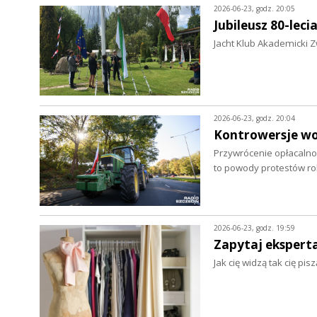
2026-06-23, godz. 20:05
Jubileusz 80-leci
Jacht Klub Akademicki Z
2026-06-23, godz. 20:04
Kontrowersje wo
Przywrócenie opłacalnoś
to powody protestów r
2026-06-23, godz. 19:59
Zapytaj eksperta.
Jak cię widzą tak cię pi