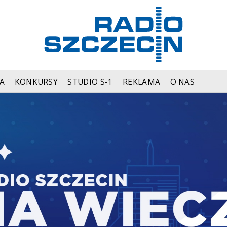
A
KONKURSY
STUDIO S-1
REKLAMA
O NAS