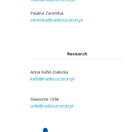
Paulina Zaremba
zaremba@radioszczecin.pl
Research
Anna Kafel-Dalecka
kafel@radioszczecin.pl
Sławomir Orlik
orlik@radioszczecin.pl