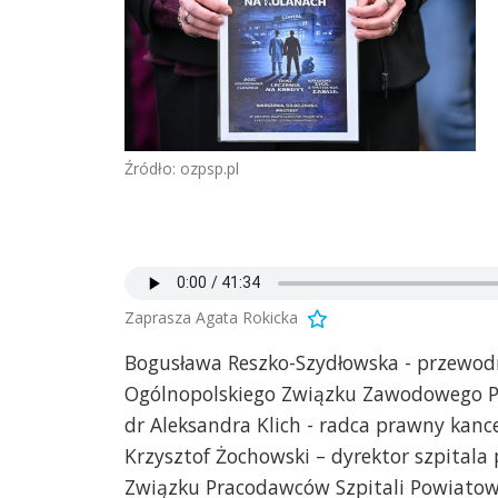
Źródło: ozpsp.pl
Zaprasza Agata Rokicka
Bogusława Reszko-Szydłowska - przewo
Ogólnopolskiego Związku Zawodowego Pi
dr Aleksandra Klich - radca prawny kanc
Krzysztof Żochowski – dyrektor szpital
Związku Pracodawców Szpitali Powiato