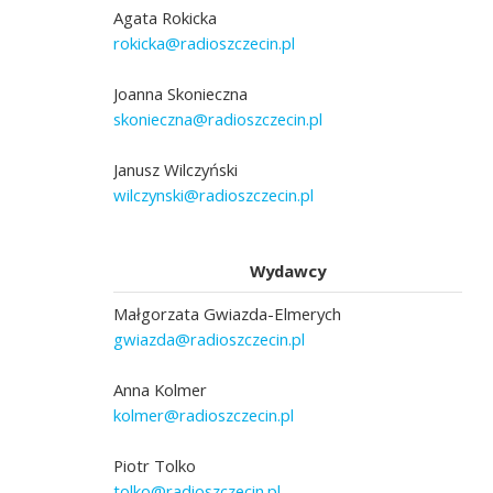
Agata Rokicka
rokicka@radioszczecin.pl
Joanna Skonieczna
skonieczna@radioszczecin.pl
Janusz Wilczyński
wilczynski@radioszczecin.pl
Wydawcy
Małgorzata Gwiazda-Elmerych
gwiazda@radioszczecin.pl
Anna Kolmer
kolmer@radioszczecin.pl
Piotr Tolko
tolko@radioszczecin.pl