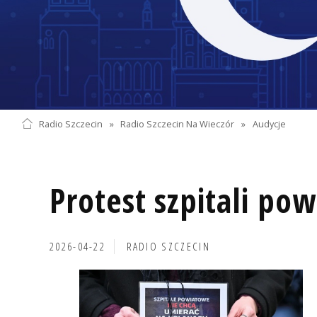
Radio Szczecin
»
Radio Szczecin Na Wieczór
»
Audycje
Protest szpitali po
2026-04-22
RADIO SZCZECIN