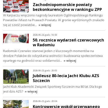
Zachodniopomorskie powiaty
bezkonkurencyjne w rankingu ZPP
W Karpaczu wręczono nagrody laureatom Ogólnopolskiego Rankingu
Powiatów i Miast na Prawach Powiatu. W gronie wyróżnionych znalazło
się aż sześć powiatów…
» więcej
2026-06-24, godz. 18:59
50. rocznica wydarzeń czerwcowych
w Radomiu
Radomski Czerwiec stanowi jeden z kluczowych momentów na
drodze Polaków do odzyskania wolności i budowania społeczeństwa
opartego na godności oraz solidarności…
» więcej
2026-06-23, godz. 20:05
Jubileusz 80-lecia Jacht Klubu AZS
Szczecin
Jacht Klub Akademicki Związek Sportowy Szczecin ma 80 lat. Dla kogo
jest dzis AZS?
» więcej
2026-06-23, godz. 20:04
Kontrowersje wokół przerwanego