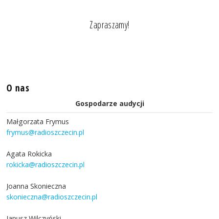
Zapraszamy!
O nas
Gospodarze audycji
Małgorzata Frymus
frymus@radioszczecin.pl
Agata Rokicka
rokicka@radioszczecin.pl
Joanna Skonieczna
skonieczna@radioszczecin.pl
Janusz Wilczyński