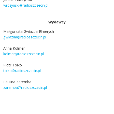
wilczynski@radioszczecin.pl
Wydawcy
Małgorzata Gwiazda-Elmerych
gwiazda@radioszczecin.pl
Anna Kolmer
kolmer@radioszczecin.pl
Piotr Tolko
tolko@radioszczecin.pl
Paulina Zaremba
zaremba@radioszczecin.pl