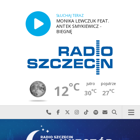
SŁUCHAJ TERAZ
MONIKA LEWCZUK FEAT.
ANTEK SMYKIEWICZ -
BIEGNĘ
°C
jutro
pojutrze
12
°C
°C
30
27
Najlepiej po prostu do nas zadzwoń
Odwiedź nas na Facebook-u
Odwiedź nas na X
Odwiedź nas na Instagram-ie
Odwiedź nas na TikTok-u
Szukaj nas na Spotify
Wyślij do nas w
Szukaj