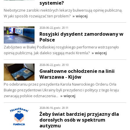
systemie?
Niebotyczne zarobki niektórych lekarzy bulwersują opinię publiczną.
W jaki sposób rozwiązać ten problem?
» więcej
2026-06-22, godz. 20:11
Rosyjski dysydent zamordowany w
Polsce
Zabójstwo w Białej Podlaskiej rosyjskiego performera wstrząsnęło
opinią publiczną. Jak daleko sięgają macki Kremla?
» więcej
2026-06-22, godz. 20:10
Gwałtowne ochłodzenie na linii
Warszawa - Kijów
Po odebraniu przez prezydenta Karola Nawrockiego Orderu Orła
Białego prezydentowi Ukrainy byli prezydenci i politycy z tego kraju
zwracają polskie odznaczenia…
» więcej
2026-06-18, godz. 20:31
Żeby świat bardziej przyjazny dla
dorosłych osób w spektrum
autyzmu