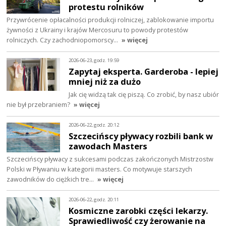
protestu rolników
Przywrócenie opłacalności produkcji rolniczej, zablokowanie importu
żywności z Ukrainy i krajów Mercosuru to powody protestów
rolniczych. Czy zachodniopomorscy…
» więcej
2026-06-23, godz. 19:59
Zapytaj eksperta. Garderoba - lepiej
mniej niż za dużo
Jak cię widzą tak cię piszą. Co zrobić, by nasz ubiór
nie był przebraniem?
» więcej
2026-06-22, godz. 20:12
Szczecińscy pływacy rozbili bank w
zawodach Masters
Szczecińscy pływacy z sukcesami podczas zakończonych Mistrzostw
Polski w Pływaniu w kategorii masters. Co motywuje starszych
zawodników do ciężkich tre…
» więcej
2026-06-22, godz. 20:11
Kosmiczne zarobki części lekarzy.
Sprawiedliwość czy żerowanie na