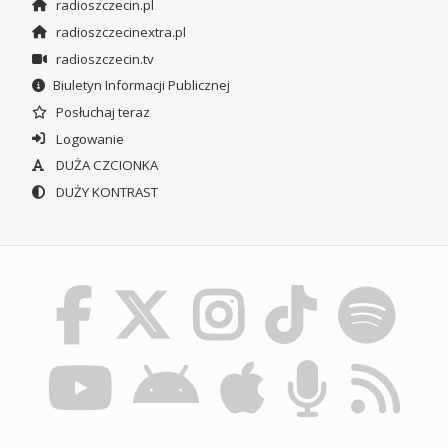
radioszczecin.pl
radioszczecinextra.pl
radioszczecin.tv
Biuletyn Informacji Publicznej
Posłuchaj teraz
Logowanie
DUŻA CZCIONKA
DUŻY KONTRAST