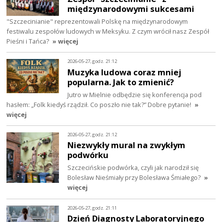
międzynarodowymi sukcesami
"Szczecinianie" reprezentowali Polskę na międzynarodowym
festiwalu zespołów ludowych w Meksyku. Z czym wrócił nasz Zespół
Pieśni i Tańca?
» więcej
2026-05-27, godz. 21:12
Muzyka ludowa coraz mniej
popularna. Jak to zmienić?
Jutro w Mielnie odbędzie się konferencja pod
hasłem: „Folk kiedyś rządził. Co poszło nie tak?” Dobre pytanie!
»
więcej
2026-05-27, godz. 21:12
Niezwykły mural na zwykłym
podwórku
Szczecińskie podwórka, czyli jak narodził się
Bolesław Nieśmiały przy Bolesława Śmiałego?
»
więcej
2026-05-27, godz. 21:11
Dzień Diagnosty Laboratoryjnego