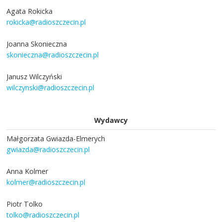
Agata Rokicka
rokicka@radioszczecin.pl
Joanna Skonieczna
skonieczna@radioszczecin.pl
Janusz Wilczyński
wilczynski@radioszczecin.pl
Wydawcy
Małgorzata Gwiazda-Elmerych
gwiazda@radioszczecin.pl
Anna Kolmer
kolmer@radioszczecin.pl
Piotr Tolko
tolko@radioszczecin.pl