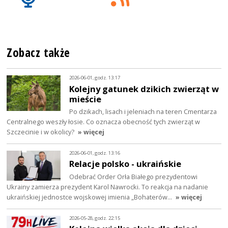
Zobacz także
2026-06-01, godz. 13:17
Kolejny gatunek dzikich zwierząt w
mieście
Po dzikach, lisach i jeleniach na teren Cmentarza
Centralnego weszły łosie. Co oznacza obecność tych zwierząt w
Szczecinie i w okolicy?
» więcej
2026-06-01, godz. 13:16
Relacje polsko - ukraińskie
Odebrać Order Orła Białego prezydentowi
Ukrainy zamierza prezydent Karol Nawrocki. To reakcja na nadanie
ukraińskiej jednostce wojskowej imienia „Bohaterów…
» więcej
2026-05-28, godz. 22:15