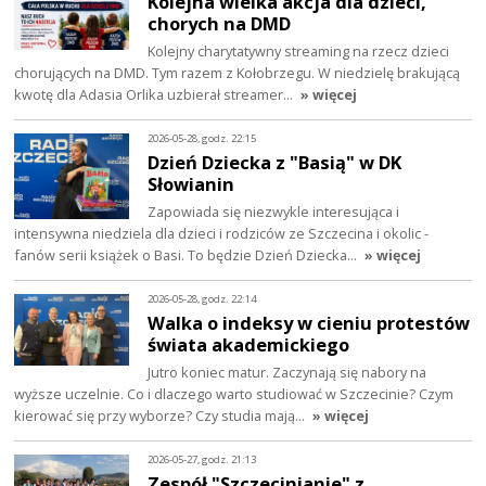
Kolejna wielka akcja dla dzieci,
chorych na DMD
Kolejny charytatywny streaming na rzecz dzieci
chorujących na DMD. Tym razem z Kołobrzegu. W niedzielę brakującą
kwotę dla Adasia Orlika uzbierał streamer…
» więcej
2026-05-28, godz. 22:15
Dzień Dziecka z "Basią" w DK
Słowianin
Zapowiada się niezwykle interesująca i
intensywna niedziela dla dzieci i rodziców ze Szczecina i okolic -
fanów serii książek o Basi. To będzie Dzień Dziecka…
» więcej
2026-05-28, godz. 22:14
Walka o indeksy w cieniu protestów
świata akademickiego
Jutro koniec matur. Zaczynają się nabory na
wyższe uczelnie. Co i dlaczego warto studiować w Szczecinie? Czym
kierować się przy wyborze? Czy studia mają…
» więcej
2026-05-27, godz. 21:13
Zespół "Szczecinianie" z