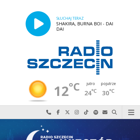
SŁUCHAJ TERAZ
SHAKIRA, BURNA BOI - DAI
DAI
°C
jutro
pojutrze
12
°C
°C
24
30
Najlepiej po prostu do nas zadzwoń
Odwiedź nas na Facebook-u
Odwiedź nas na X
Odwiedź nas na Instagram-ie
Odwiedź nas na TikTok-u
Szukaj nas na Spotify
Wyślij do nas w
Szukaj