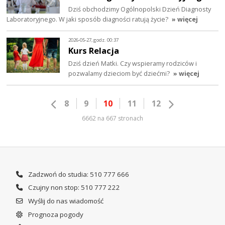
Dziś obchodzimy Ogólnopolski Dzień Diagnosty
Laboratoryjnego. W jaki sposób diagności ratują życie?
» więcej
2026-05-27, godz. 00:37
Kurs Relacja
Dziś dzień Matki. Czy wspieramy rodziców i
pozwalamy dzieciom być dziećmi?
» więcej
8
9
10
11
12
6662 na 667 stronach
Zadzwoń do studia: 510 777 666
Czujny non stop: 510 777 222
Wyślij do nas wiadomość
Prognoza pogody