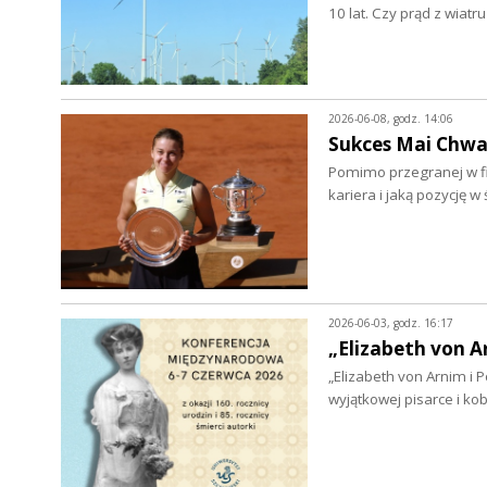
10 lat. Czy prąd z wia
2026-06-08, godz. 14:06
Sukces Mai Chwal
Pomimo przegranej w fin
kariera i jaką pozycję 
2026-06-03, godz. 16:17
„Elizabeth von A
„Elizabeth von Arnim i
wyjątkowej pisarce i k