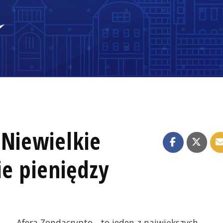
 Niewielkie
ie pieniędzy
Afera Zondacrypto - to jeden z największych