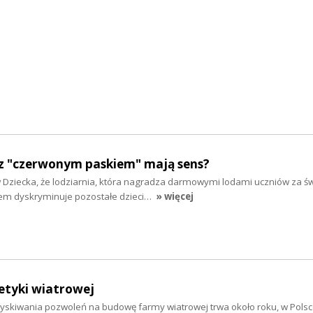
z "czerwonym paskiem" mają sens?
w Dziecka, że lodziarnia, która nagradza darmowymi lodami uczniów za ś
em dyskryminuje pozostałe dzieci…
» więcej
etyki wiatrowej
skiwania pozwoleń na budowę farmy wiatrowej trwa około roku, w Polsc