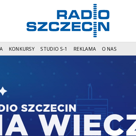
A
KONKURSY
STUDIO S-1
REKLAMA
O NAS