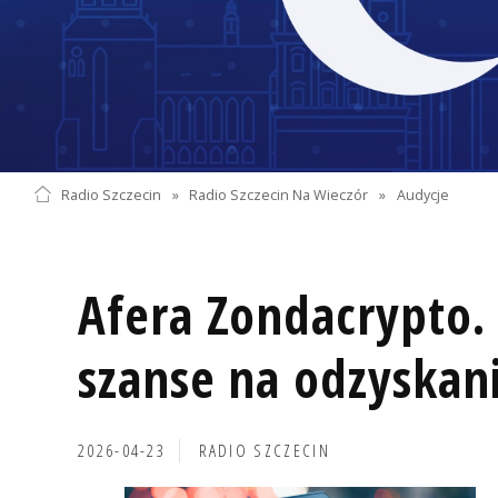
Radio Szczecin
»
Radio Szczecin Na Wieczór
»
Audycje
Afera Zondacrypto.
szanse na odzyskan
2026-04-23
RADIO SZCZECIN