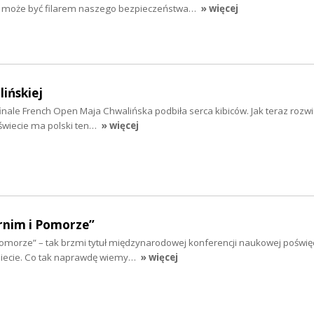
tru może być filarem naszego bezpieczeństwa…
» więcej
ińskiej
ale French Open Maja Chwalińska podbiła serca kibiców. Jak teraz rozwini
w świecie ma polski ten…
» więcej
rnim i Pomorze”
 Pomorze” – tak brzmi tytuł międzynarodowej konferencji naukowej poświę
obiecie. Co tak naprawdę wiemy…
» więcej