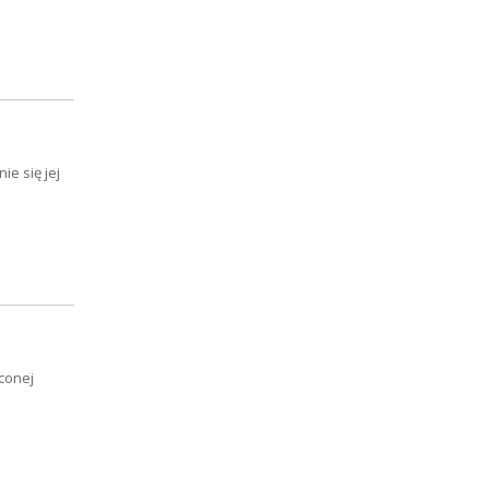
e się jej
conej