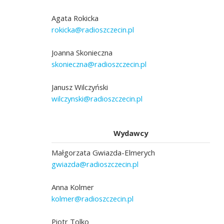
Agata Rokicka
rokicka@radioszczecin.pl
Joanna Skonieczna
skonieczna@radioszczecin.pl
Janusz Wilczyński
wilczynski@radioszczecin.pl
Wydawcy
Małgorzata Gwiazda-Elmerych
gwiazda@radioszczecin.pl
Anna Kolmer
kolmer@radioszczecin.pl
Piotr Tolko