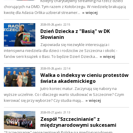
Kolejny charytatywny streaming na rzecz dzieci
chorujących na DMD. Tym razem z Kołobrzegu. W niedzielę brakującą
kwotę dla Adasia Orlika uzbierał streamer…
» więcej
2026-05-28, godz. 22:15
Dzień Dziecka z "Basią" w DK
Słowianin
Zapowiada się niezwykle interesująca i
intensywna niedziela dla dzieci i rodziców ze Szczecina i okolic -
fanów serii książek o Basi. To będzie Dzień Dziecka…
» więcej
2026-05-28, godz. 22:14
Walka o indeksy w cieniu protestów
świata akademickiego
Jutro koniec matur. Zaczynają się nabory na
wyższe uczelnie. Co i dlaczego warto studiować w Szczecinie? Czym
kierować się przy wyborze? Czy studia mają…
» więcej
2026-05-27, godz. 21:13
Zespół "Szczecinianie" z
międzynarodowymi sukcesami
"Szczecinianie" reprezentowali Polskę na międzynarodowym