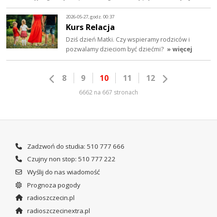
2026-05-27, godz. 00:37
Kurs Relacja
Dziś dzień Matki. Czy wspieramy rodziców i
pozwalamy dzieciom być dziećmi?
» więcej
8
9
10
11
12
6662 na 667 stronach
Zadzwoń do studia: 510 777 666
Czujny non stop: 510 777 222
Wyślij do nas wiadomość
Prognoza pogody
radioszczecin.pl
radioszczecinextra.pl