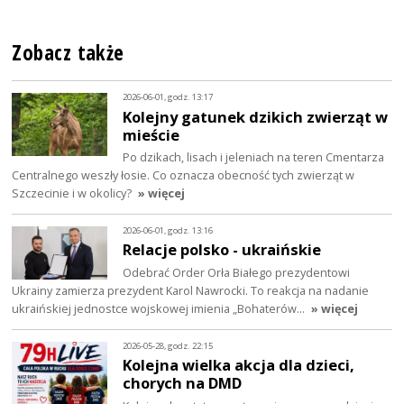
Zobacz także
2026-06-01, godz. 13:17
Kolejny gatunek dzikich zwierząt w
mieście
Po dzikach, lisach i jeleniach na teren Cmentarza
Centralnego weszły łosie. Co oznacza obecność tych zwierząt w
Szczecinie i w okolicy?
» więcej
2026-06-01, godz. 13:16
Relacje polsko - ukraińskie
Odebrać Order Orła Białego prezydentowi
Ukrainy zamierza prezydent Karol Nawrocki. To reakcja na nadanie
ukraińskiej jednostce wojskowej imienia „Bohaterów…
» więcej
2026-05-28, godz. 22:15
Kolejna wielka akcja dla dzieci,
chorych na DMD