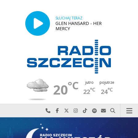
SŁUCHAJ TERAZ
GLEN HANSARD - HER
MERCY
°C
jutro
pojutrze
20
°C
°C
22
24
Najlepiej po prostu do nas zadzwoń
Odwiedź nas na Facebook-u
Odwiedź nas na X
Odwiedź nas na Instagram-ie
Odwiedź nas na TikTok-u
Szukaj nas na Spotify
Wyślij do nas w
Szukaj