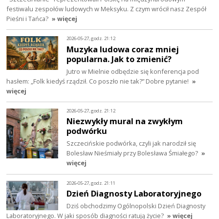
festiwalu zespołów ludowych w Meksyku. Z czym wrócił nasz Zespół
Pieśni i Tańca?
» więcej
2026-05-27, godz. 21:12
Muzyka ludowa coraz mniej
popularna. Jak to zmienić?
Jutro w Mielnie odbędzie się konferencja pod
hasłem: „Folk kiedyś rządził. Co poszło nie tak?” Dobre pytanie!
»
więcej
2026-05-27, godz. 21:12
Niezwykły mural na zwykłym
podwórku
Szczecińskie podwórka, czyli jak narodził się
Bolesław Nieśmiały przy Bolesława Śmiałego?
»
więcej
2026-05-27, godz. 21:11
Dzień Diagnosty Laboratoryjnego
Dziś obchodzimy Ogólnopolski Dzień Diagnosty
Laboratoryjnego. W jaki sposób diagności ratują życie?
» więcej