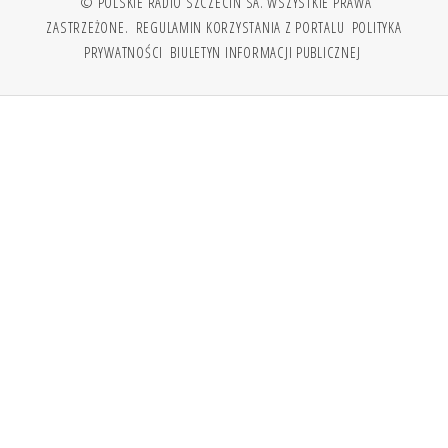
© POLSKIE RADIO SZCZECIN SA. WSZYSTKIE PRAWA
ZASTRZEŻONE.
REGULAMIN KORZYSTANIA Z PORTALU
POLITYKA
PRYWATNOŚCI
BIULETYN INFORMACJI PUBLICZNEJ