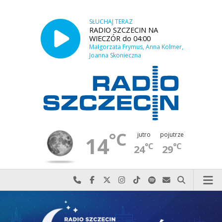
SŁUCHAJ TERAZ
RADIO SZCZECIN NA
WIECZÓR do 04:00
Małgorzata Frymus, Anna Kolmer,
Joanna Skonieczna
°C
jutro
pojutrze
14
°C
°C
24
29
Najlepiej po prostu do nas zadzwoń
Odwiedź nas na Facebook-u
Odwiedź nas na X
Odwiedź nas na Instagram-ie
Odwiedź nas na TikTok-u
Szukaj nas na Spotify
Wyślij do nas w
Szukaj