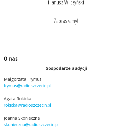
i Janusz Wilczyński
Zapraszamy!
O nas
Gospodarze audycji
Małgorzata Frymus
frymus@radioszczecin.pl
Agata Rokicka
rokicka@radioszczecin.pl
Joanna Skonieczna
skonieczna@radioszczecin.pl