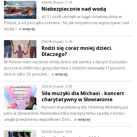
2026-06-29, godz. 11:49
Niebezpiecznie nad wodą
Aż 17 osób utonęło w ciągu ostatniej doby w
Polsce, a od początku czerwca - 56. Jak bezpiecznie wypoczywać nad
wodą ?
» więcej
2026-06-25, godz. 21:08
Rodzi się coraz mniej dzieci.
Dlaczego?
W Polsce rodzi się coraz mniej dzieci. Jak wynika z danych Eurostatu
jeszcze w 2006 roku gospodarstwa z dziećmi stanowiły 37 procent,
dziś to tylko 25. procent…
» więcej
2026-06-25, godz. 21:09
Siła muzyki dla Michasi - koncert
charytatywny w Słowianinie
Koncert charytatywny dla 14-letniej Michaliny już
jutro w Słowianinie. Nastolatka kilka miesięcy temu spadłą z konia i
uległa poważnemu wypadkowi. Dziś…
» więcej
2026-06-24, godz. 19:00