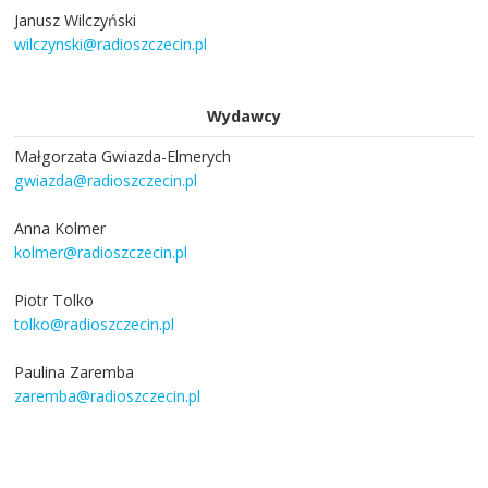
Janusz Wilczyński
wilczynski@radioszczecin.pl
Wydawcy
Małgorzata Gwiazda-Elmerych
gwiazda@radioszczecin.pl
Anna Kolmer
kolmer@radioszczecin.pl
Piotr Tolko
tolko@radioszczecin.pl
Paulina Zaremba
zaremba@radioszczecin.pl