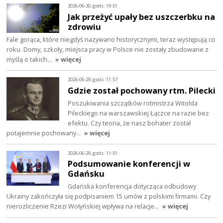
2026-06-30, godz. 19:51
Jak przeżyć upały bez uszczerbku na
zdrowiu
Fale gorąca, które niegdyś nazywano historycznymi, teraz występują co
roku. Domy, szkoły, miejsca pracy w Polsce nie zostały zbudowane z
myślą o takich…
» więcej
2026-06-29, godz. 11:57
Gdzie został pochowany rtm. Pilecki
Poszukiwania szczątków rotmistrza Witolda
Pileckiego na warszawskiej Łączce na razie bez
efektu. Czy teoria, że nasz bohater został
potajemnie pochowany…
» więcej
2026-06-29, godz. 11:51
Podsumowanie konferencji w
Gdańsku
Gdańska konferencja dotycząca odbudowy
Ukrainy zakończyła się podpisaniem 15 umów z polskimi firmami. Czy
nierozliczenie Rzezi Wołyńskiej wpływa na relacje…
» więcej