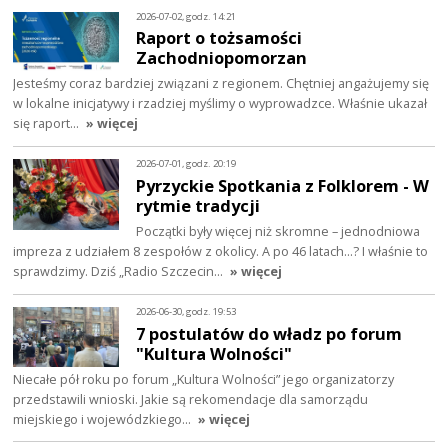
2026-07-02, godz. 14:21
Raport o tożsamości
Zachodniopomorzan
Jesteśmy coraz bardziej związani z regionem. Chętniej angażujemy się
w lokalne inicjatywy i rzadziej myślimy o wyprowadzce. Właśnie ukazał
się raport…
» więcej
2026-07-01, godz. 20:19
Pyrzyckie Spotkania z Folklorem - W
rytmie tradycji
Początki były więcej niż skromne – jednodniowa
impreza z udziałem 8 zespołów z okolicy. A po 46 latach…? I właśnie to
sprawdzimy. Dziś „Radio Szczecin…
» więcej
2026-06-30, godz. 19:53
7 postulatów do władz po forum
"Kultura Wolności"
Niecałe pół roku po forum „Kultura Wolności” jego organizatorzy
przedstawili wnioski. Jakie są rekomendacje dla samorządu
miejskiego i wojewódzkiego…
» więcej