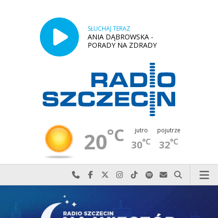
SŁUCHAJ TERAZ
ANIA DĄBROWSKA -
PORADY NA ZDRADY
°C
jutro
pojutrze
20
°C
°C
30
32
Najlepiej po prostu do nas zadzwoń
Odwiedź nas na Facebook-u
Odwiedź nas na X
Odwiedź nas na Instagram-ie
Odwiedź nas na TikTok-u
Szukaj nas na Spotify
Wyślij do nas w
Szukaj