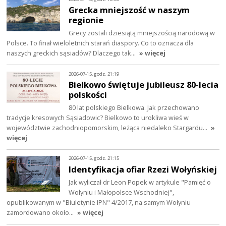
Grecka mniejszość w naszym
regionie
Grecy zostali dziesiątą mniejszością narodową w
Polsce. To finał wieloletnich starań diaspory. Co to oznacza dla
naszych greckich sąsiadów? Dlaczego tak…
» więcej
2026-07-15, godz. 21:19
Bielkowo świętuje jubileusz 80-lecia
polskości
80 lat polskiego Bielkowa. Jak przechowano
tradycje kresowych Sąsiadowic? Bielkowo to urokliwa wieś w
województwie zachodniopomorskim, leżąca niedaleko Stargardu…
»
więcej
2026-07-15, godz. 21:15
Identyfikacja ofiar Rzezi Wołyńskiej
Jak wyliczał dr Leon Popek w artykule "Pamięć o
Wołyniu i Małopolsce Wschodniej",
opublikowanym w "Biuletynie IPN" 4/2017, na samym Wołyniu
zamordowano około…
» więcej