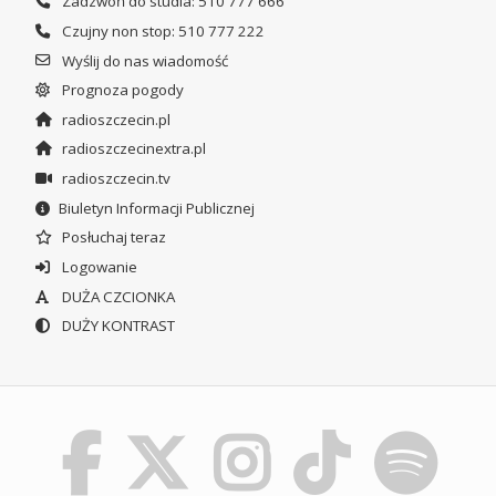
Zadzwoń do studia: 510 777 666
Czujny non stop: 510 777 222
Wyślij do nas wiadomość
Prognoza pogody
radioszczecin.pl
radioszczecinextra.pl
radioszczecin.tv
Biuletyn Informacji Publicznej
Posłuchaj teraz
Logowanie
DUŻA CZCIONKA
DUŻY KONTRAST