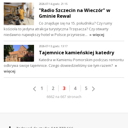
2026-07-14, godz. 21:15
"Radio Szczecin na Wieczór" w
Gminie Rewal
Co znajduje się na 15. południku? Czy ruiny
kościoła to jedyna atrakcja turystyczna Trzęsacza? Czy otwarty
niedawno największy hotel w Polsce przyniesie…
» więcej
2026-07-13, godz. 13:17
Tajemnice kamieńskiej katedry
Katedra w Kamieniu Pomorskim podczas remontu
odkrywa swoje tajemnice. Czego dowiedzieliśmy sie tym razem?
»
więcej
1
2
3
4
5
6662 na 667 stronach