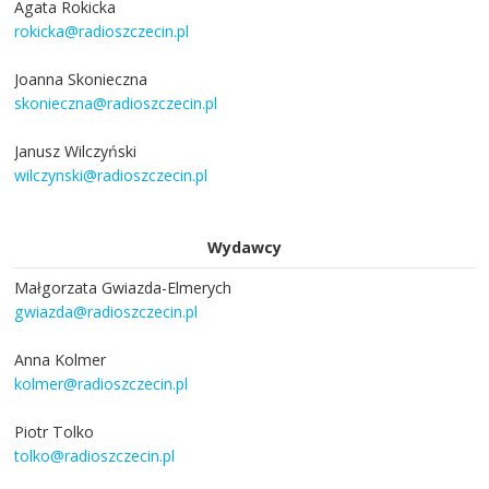
Agata Rokicka
rokicka@radioszczecin.pl
Joanna Skonieczna
skonieczna@radioszczecin.pl
Janusz Wilczyński
wilczynski@radioszczecin.pl
Wydawcy
Małgorzata Gwiazda-Elmerych
gwiazda@radioszczecin.pl
Anna Kolmer
kolmer@radioszczecin.pl
Piotr Tolko
tolko@radioszczecin.pl