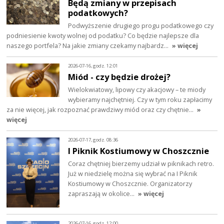
Będą zmiany w przepisach
podatkowych?
Podwyższenie drugiego progu podatkowego czy
podniesienie kwoty wolnej od podatku? Co będzie najlepsze dla
naszego portfela? Na jakie zmiany czekamy najbardz…
» więcej
2026-07-16, godz. 12:01
Miód - czy będzie drożej?
Wielokwiatowy, lipowy czy akacjowy – te miody
wybieramy najchętniej. Czy w tym roku zapłacimy
za nie więcej, jak rozpoznać prawdziwy miód oraz czy chętnie…
»
więcej
2026-07-17, godz. 08:36
I Piknik Kostiumowy w Choszcznie
Coraz chętniej bierzemy udział w piknikach retro.
Już w niedzielę można się wybrać na I Piknik
Kostiumowy w Choszcznie. Organizatorzy
zapraszają w okolice…
» więcej
2026-07-16, godz. 12:00