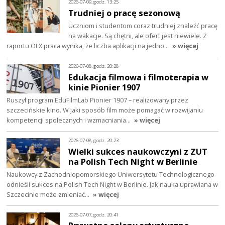
2026-07-09, godz. 13:25
Trudniej o pracę sezonową
Uczniom i studentom coraz trudniej znaleźć pracę
na wakacje. Są chętni, ale ofert jest niewiele. Z
raportu OLX praca wynika, że liczba aplikacji na jedno…
» więcej
2026-07-08, godz. 20:28
Edukacja filmowa i filmoterapia w
kinie Pionier 1907
Ruszył program EduFilmLab Pionier 1907 – realizowany przez
szczecińskie kino. W jaki sposób film może pomagać w rozwijaniu
kompetencji społecznych i wzmacniania…
» więcej
2026-07-08, godz. 20:23
Wielki sukces naukowczyni z ZUT
na Polish Tech Night w Berlinie
Naukowcy z Zachodniopomorskiego Uniwersytetu Technologicznego
odnieśli sukces na Polish Tech Night w Berlinie. Jak nauka uprawiana w
Szczecinie może zmieniać…
» więcej
2026-07-07, godz. 20:41