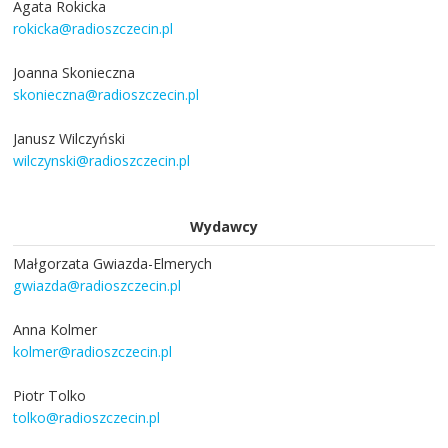
Agata Rokicka
rokicka@radioszczecin.pl
Joanna Skonieczna
skonieczna@radioszczecin.pl
Janusz Wilczyński
wilczynski@radioszczecin.pl
Wydawcy
Małgorzata Gwiazda-Elmerych
gwiazda@radioszczecin.pl
Anna Kolmer
kolmer@radioszczecin.pl
Piotr Tolko
tolko@radioszczecin.pl