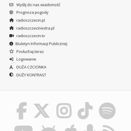
Wyślij do nas wiadomość
Prognoza pogody
radioszczecin.pl
radioszczecinextra.pl
radioszczecin.tv
Biuletyn Informacji Publicznej
Posłuchaj teraz
Logowanie
DUŻA CZCIONKA
DUŻY KONTRAST