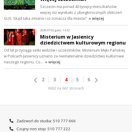
Szczecin ma ponad 40 tysięcy mieszkańców
więcej niż wynikało z ubiegłorocznych obliczeń
GUS. Skąd taka zmiana i co oznacza dla miasta?
» więcej
2026-07-02, godz. 14:22
Misterium w Jasienicy
dziedzictwem kulturowym regionu
Od lat przyciąga setki widzów i uczestników. Misterium Męki Pańskiej
w Policach-Jasienicy uznano za niematerialne dziedzictwo kulturowe
naszego regionu. Co…
» więcej
2
3
4
5
6
6662 na 667 stronach
Zadzwoń do studia: 510 777 666
Czujny non stop: 510 777 222