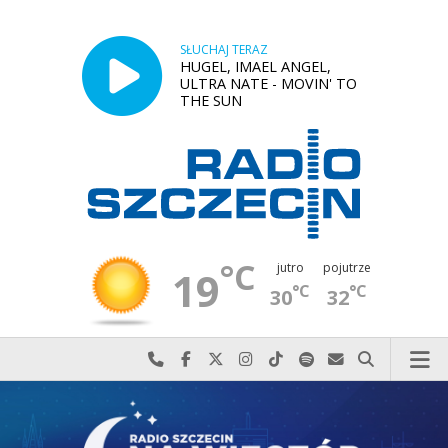
SŁUCHAJ TERAZ
HUGEL, IMAEL ANGEL,
ULTRA NATE - MOVIN' TO
THE SUN
°C
jutro
pojutrze
19
°C
°C
30
32
Najlepiej po prostu do nas zadzwoń
Odwiedź nas na Facebook-u
Odwiedź nas na X
Odwiedź nas na Instagram-ie
Odwiedź nas na TikTok-u
Szukaj nas na Spotify
Wyślij do nas w
Szukaj