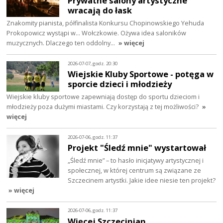
Prywatne salony artystyczne
wracają do łask
Znakomity pianista, półfinalista Konkursu Chopinowskiego Yehuda
Prokopowicz wystąpi w… Wołczkowie. Ożywa idea saloników
muzycznych. Dlaczego ten oddolny…
» więcej
2026-07-07, godz. 20:30
Wiejskie Kluby Sportowe - potęga w
sporcie dzieci i młodzieży
Wiejskie kluby sportowe zapewniają dostęp do sportu dzieciom i
młodzieży poza dużymi miastami. Czy korzystają z tej możliwości?
»
więcej
2026-07-06, godz. 11:37
Projekt "Śledź mnie" wystartował
„Śledź mnie” – to hasło inicjatywy artystycznej i
społecznej, w której centrum są związane ze
Szczecinem artystki. Jakie idee niesie ten projekt?
» więcej
2026-07-06, godz. 11:37
Więcej Szczecinian