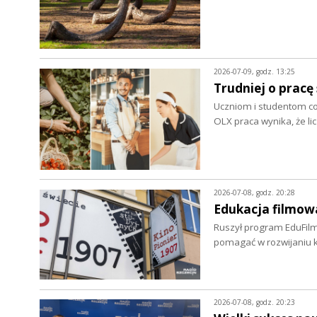
2026-07-09, godz. 13:25
Trudniej o prac
Uczniom i studentom cora
OLX praca wynika, że li
2026-07-08, godz. 20:28
Edukacja filmowa
Ruszył program EduFilm
pomagać w rozwijaniu 
2026-07-08, godz. 20:23