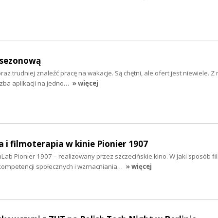
ę sezonową
z trudniej znaleźć pracę na wakacje. Są chętni, ale ofert jest niewiele. Z 
czba aplikacji na jedno…
» więcej
 i filmoterapia w kinie Pionier 1907
Lab Pionier 1907 – realizowany przez szczecińskie kino. W jaki sposób f
kompetencji społecznych i wzmacniania…
» więcej