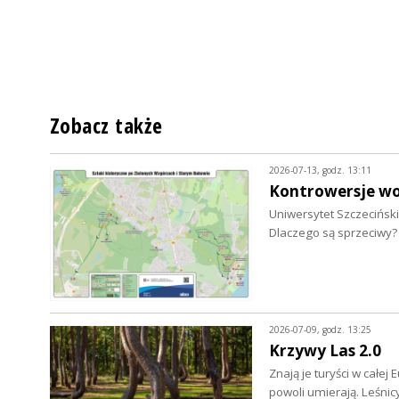
Zobacz także
2026-07-13, godz. 13:11
Kontrowersje wo
Uniwersytet Szczecińsk
Dlaczego są sprzeciwy?
2026-07-09, godz. 13:25
Krzywy Las 2.0
Znają je turyści w cał
powoli umierają. Leśni