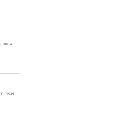
raportu
ilm może