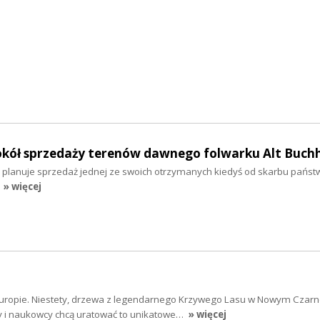
kół sprzedaży terenów dawnego folwarku Alt Buch
i planuje sprzedaż jednej ze swoich otrzymanych kiedyś od skarbu państw
» więcej
ej Europie. Niestety, drzewa z legendarnego Krzywego Lasu w Nowym Czar
cy i naukowcy chcą uratować to unikatowe…
» więcej