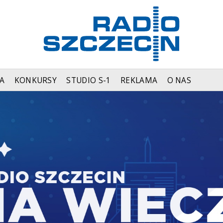
A
KONKURSY
STUDIO S-1
REKLAMA
O NAS