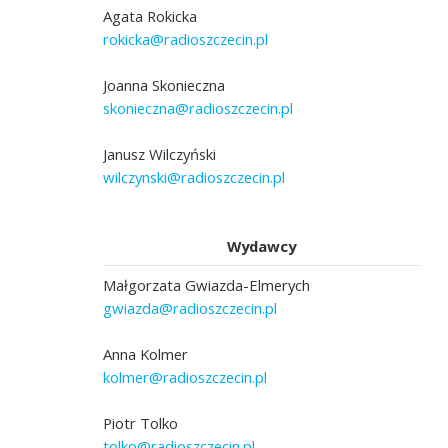
Agata Rokicka
rokicka@radioszczecin.pl
Joanna Skonieczna
skonieczna@radioszczecin.pl
Janusz Wilczyński
wilczynski@radioszczecin.pl
Wydawcy
Małgorzata Gwiazda-Elmerych
gwiazda@radioszczecin.pl
Anna Kolmer
kolmer@radioszczecin.pl
Piotr Tolko
tolko@radioszczecin.pl