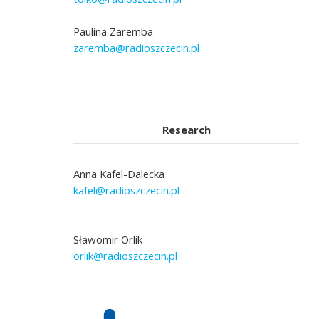
Paulina Zaremba
zaremba@radioszczecin.pl
Research
Anna Kafel-Dalecka
kafel@radioszczecin.pl
Sławomir Orlik
orlik@radioszczecin.pl