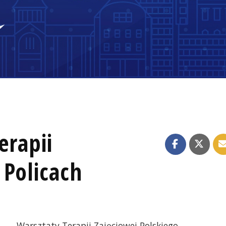
erapii
 Policach
Warsztaty Terapii Zajęciowej Polskiego