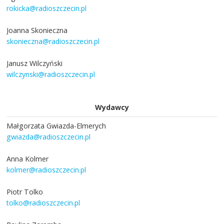
rokicka@radioszczecin.pl
Joanna Skonieczna
skonieczna@radioszczecin.pl
Janusz Wilczyński
wilczynski@radioszczecin.pl
Wydawcy
Małgorzata Gwiazda-Elmerych
gwiazda@radioszczecin.pl
Anna Kolmer
kolmer@radioszczecin.pl
Piotr Tolko
tolko@radioszczecin.pl