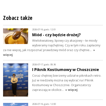
Zobacz także
2026-07-16, godz. 12:01
Miód - czy będzie drożej?
Wielokwiatowy, lipowy czy akacjowy – te miody
wybieramy najchętniej. Czy w tym roku zapłacimy
za nie więcej, jak rozpoznać prawdziwy miód oraz czy chętnie…
»
więcej
2026-07-17, godz. 08:36
I Piknik Kostiumowy w Choszcznie
Coraz chętniej bierzemy udział w piknikach retro.
Już w niedzielę można się wybrać na I Piknik
Kostiumowy w Choszcznie. Organizatorzy
zapraszają w okolice…
» więcej
2026-07-16, godz. 12:00