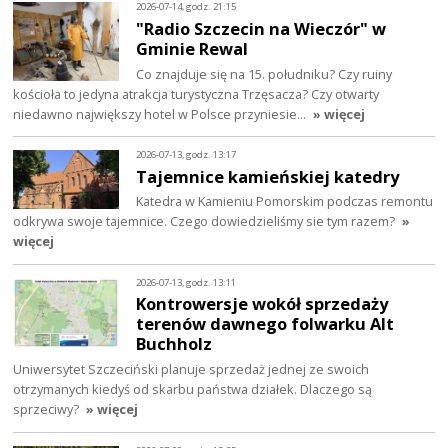
2026-07-14, godz. 21:15
"Radio Szczecin na Wieczór" w
Gminie Rewal
Co znajduje się na 15. południku? Czy ruiny
kościoła to jedyna atrakcja turystyczna Trzęsacza? Czy otwarty
niedawno największy hotel w Polsce przyniesie…
» więcej
2026-07-13, godz. 13:17
Tajemnice kamieńskiej katedry
Katedra w Kamieniu Pomorskim podczas remontu
odkrywa swoje tajemnice. Czego dowiedzieliśmy sie tym razem?
»
więcej
2026-07-13, godz. 13:11
Kontrowersje wokół sprzedaży
terenów dawnego folwarku Alt
Buchholz
Uniwersytet Szczeciński planuje sprzedaż jednej ze swoich
otrzymanych kiedyś od skarbu państwa działek. Dlaczego są
sprzeciwy?
» więcej