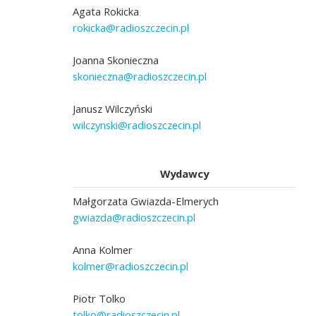
Agata Rokicka
rokicka@radioszczecin.pl
Joanna Skonieczna
skonieczna@radioszczecin.pl
Janusz Wilczyński
wilczynski@radioszczecin.pl
Wydawcy
Małgorzata Gwiazda-Elmerych
gwiazda@radioszczecin.pl
Anna Kolmer
kolmer@radioszczecin.pl
Piotr Tolko
tolko@radioszczecin.pl