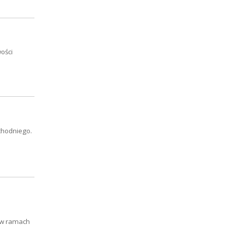
ości
chodniego.
i w ramach