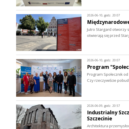
2026-06-10, godz. 20:07
Międzynarodowe 
Jutro Stargard otworzy
otwierają się przed S
2026-06-10, godz. 20:07
Program "Społecz
Program Społecznik od 
Czy rzeczywiście pobud
2026-06-09, godz. 20:57
Industrialny Sz
Szczecinie
Architektura przemysło