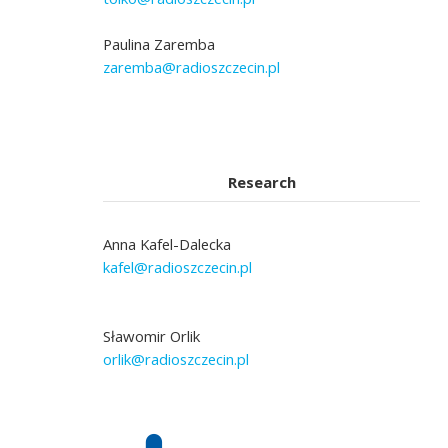
Paulina Zaremba
zaremba@radioszczecin.pl
Research
Anna Kafel-Dalecka
kafel@radioszczecin.pl
Sławomir Orlik
orlik@radioszczecin.pl