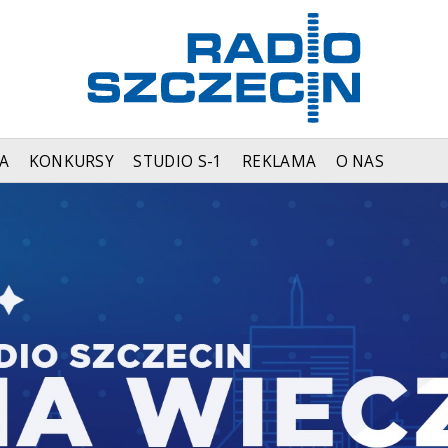
A
KONKURSY
STUDIO S-1
REKLAMA
O NAS