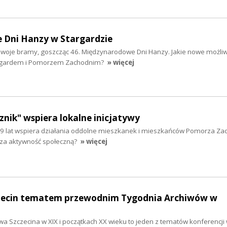
Dni Hanzy w Stargardzie
 swoje bramy, goszcząc 46. Międzynarodowe Dni Hanzy. Jakie nowe możliw
targardem i Pomorzem Zachodnim?
» więcej
nik" wspiera lokalne inicjatywy
9 lat wspiera działania oddolne mieszkanek i mieszkańców Pomorza Za
za aktywność społeczną?
» więcej
czecin tematem przewodnim Tygodnia Archiwów w
wa Szczecina w XIX i początkach XX wieku to jeden z tematów konferencj