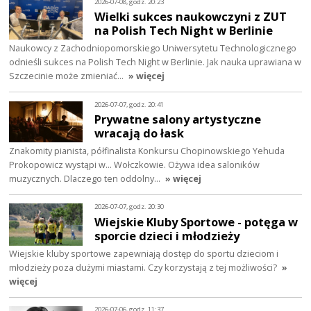
2026-07-08, godz. 20:23
Wielki sukces naukowczyni z ZUT
na Polish Tech Night w Berlinie
Naukowcy z Zachodniopomorskiego Uniwersytetu Technologicznego
odnieśli sukces na Polish Tech Night w Berlinie. Jak nauka uprawiana w
Szczecinie może zmieniać…
» więcej
2026-07-07, godz. 20:41
Prywatne salony artystyczne
wracają do łask
Znakomity pianista, półfinalista Konkursu Chopinowskiego Yehuda
Prokopowicz wystąpi w… Wołczkowie. Ożywa idea saloników
muzycznych. Dlaczego ten oddolny…
» więcej
2026-07-07, godz. 20:30
Wiejskie Kluby Sportowe - potęga w
sporcie dzieci i młodzieży
Wiejskie kluby sportowe zapewniają dostęp do sportu dzieciom i
młodzieży poza dużymi miastami. Czy korzystają z tej możliwości?
»
więcej
2026-07-06, godz. 11:37