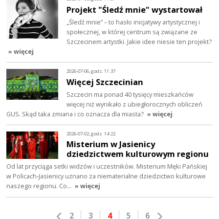
Projekt "Śledź mnie" wystartował
„Śledź mnie” – to hasło inicjatywy artystycznej i
społecznej, w której centrum są związane ze
Szczecinem artystki. Jakie idee niesie ten projekt?
» więcej
2026-07-06, godz. 11:37
Więcej Szczecinian
Szczecin ma ponad 40 tysięcy mieszkańców
więcej niż wynikało z ubiegłorocznych obliczeń
GUS. Skąd taka zmiana i co oznacza dla miasta?
» więcej
2026-07-02, godz. 14:22
Misterium w Jasienicy
dziedzictwem kulturowym regionu
Od lat przyciąga setki widzów i uczestników. Misterium Męki Pańskiej
w Policach-Jasienicy uznano za niematerialne dziedzictwo kulturowe
naszego regionu. Co…
» więcej
2
3
4
5
6