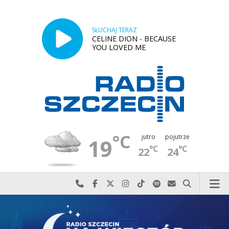
SŁUCHAJ TERAZ
CELINE DION - BECAUSE
YOU LOVED ME
°C
jutro
pojutrze
19
°C
°C
22
24
Najlepiej po prostu do nas zadzwoń
Odwiedź nas na Facebook-u
Odwiedź nas na X
Odwiedź nas na Instagram-ie
Odwiedź nas na TikTok-u
Szukaj nas na Spotify
Wyślij do nas w
Szukaj