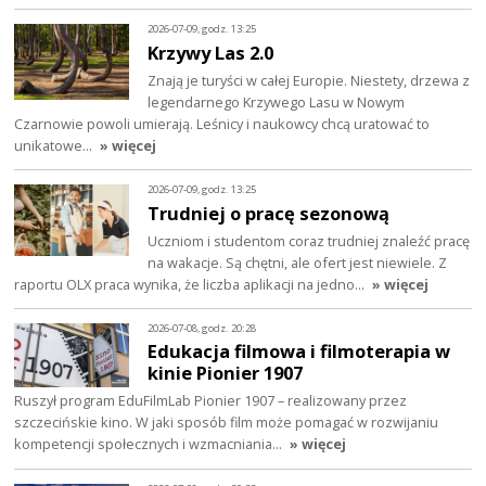
2026-07-09, godz. 13:25
Krzywy Las 2.0
Znają je turyści w całej Europie. Niestety, drzewa z
legendarnego Krzywego Lasu w Nowym
Czarnowie powoli umierają. Leśnicy i naukowcy chcą uratować to
unikatowe…
» więcej
2026-07-09, godz. 13:25
Trudniej o pracę sezonową
Uczniom i studentom coraz trudniej znaleźć pracę
na wakacje. Są chętni, ale ofert jest niewiele. Z
raportu OLX praca wynika, że liczba aplikacji na jedno…
» więcej
2026-07-08, godz. 20:28
Edukacja filmowa i filmoterapia w
kinie Pionier 1907
Ruszył program EduFilmLab Pionier 1907 – realizowany przez
szczecińskie kino. W jaki sposób film może pomagać w rozwijaniu
kompetencji społecznych i wzmacniania…
» więcej