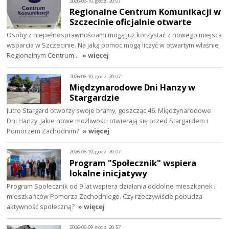
2026-06-10, godz. 20:07
Regionalne Centrum Komunikacji w
Szczecinie oficjalnie otwarte
Osoby z niepełnosprawnościami mogą już korzystać z nowego miejsca
wsparcia w Szczecinie. Na jaką pomoc mogą liczyć w otwartym właśnie
Regionalnym Centrum…
» więcej
2026-06-10, godz. 20:07
Międzynarodowe Dni Hanzy w
Stargardzie
Jutro Stargard otworzy swoje bramy, goszcząc 46. Międzynarodowe
Dni Hanzy. Jakie nowe możliwości otwierają się przed Stargardem i
Pomorzem Zachodnim?
» więcej
2026-06-10, godz. 20:07
Program "Społecznik" wspiera
lokalne inicjatywy
Program Społecznik od 9 lat wspiera działania oddolne mieszkanek i
mieszkańców Pomorza Zachodniego. Czy rzeczywiście pobudza
aktywność społeczną?
» więcej
2026-06-09, godz. 20:57