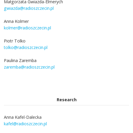
Małgorzata Gwiazda-Elmerych
gwiazda@radioszczecin.pl
Anna Kolmer
kolmer@radioszczecin.pl
Piotr Tolko
tolko@radioszczecin.pl
Paulina Zaremba
zaremba@radioszczecin.pl
Research
Anna Kafel-Dalecka
kafel@radioszczecin.pl