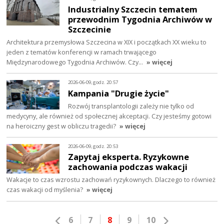
Industrialny Szczecin tematem
przewodnim Tygodnia Archiwów w
Szczecinie
Architektura przemysłowa Szczecina w XIX i początkach XX wieku to
jeden z tematów konferencji w ramach trwającego
Międzynarodowego Tygodnia Archiwów. Czy…
» więcej
2026-06-09, godz. 20:57
Kampania "Drugie życie"
Rozwój transplantologii zależy nie tylko od
medycyny, ale również od społecznej akceptacji. Czy jesteśmy gotowi
na heroiczny gest w obliczu tragedii?
» więcej
2026-06-09, godz. 20:53
Zapytaj eksperta. Ryzykowne
zachowania podczas wakacji
Wakacje to czas wzrostu zachowań ryzykownych. Dlaczego to również
czas wakacji od myślenia?
» więcej
6
7
8
9
10