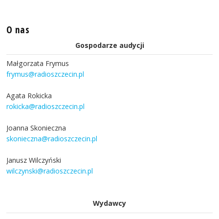
O nas
Gospodarze audycji
Małgorzata Frymus
frymus@radioszczecin.pl
Agata Rokicka
rokicka@radioszczecin.pl
Joanna Skonieczna
skonieczna@radioszczecin.pl
Janusz Wilczyński
wilczynski@radioszczecin.pl
Wydawcy