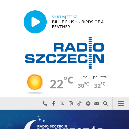
SŁUCHAJ TERAZ
BILLIE EILISH - BIRDS OF A
FEATHER
°C
jutro
pojutrze
22
°C
°C
30
32
Najlepiej po prostu do nas zadzwoń
Odwiedź nas na Facebook-u
Odwiedź nas na X
Odwiedź nas na Instagram-ie
Odwiedź nas na TikTok-u
Szukaj nas na Spotify
Wyślij do nas w
Szukaj