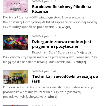
2026-06-11, godz. 21:10
Barokowo-Rokokowy Piknik na
Różance
Piknik na Różance w XVIII wiecznym stylu. Stowarzyszenie
Rekonstrukcji Historycznej METRUM zaprasza do wspólnej zabawy.
Czy to dobry sposób na poznawanie …
» więcej
2026-06-11, godz. 21:10
Dzierganie znowu modne: jest
przyjemne i pożyteczne
Przed nami Dzień Dziergania w Miejscach
Publicznych. Czy zajęcia manualne przeżywają swój renesans? Czy
mogą być dla nas dobrą terapią i odskocznią od…
» więcej
2026-06-11, godz. 21:09
Technika i zawodówki wracają do
łask
Kominiarze, hydraulicy, mechanicy, instalatorzy i pielęgniarki – tych
pracowników brakuje w Szczecinie. Czy szkoły kształcą
poszukiwanych fachowców?
» więcej