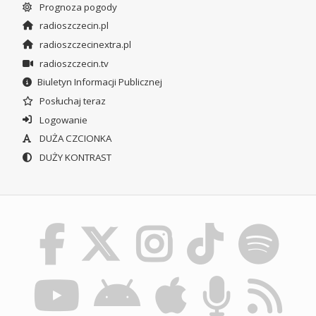
Prognoza pogody
radioszczecin.pl
radioszczecinextra.pl
radioszczecin.tv
Biuletyn Informacji Publicznej
Posłuchaj teraz
Logowanie
DUŻA CZCIONKA
DUŻY KONTRAST