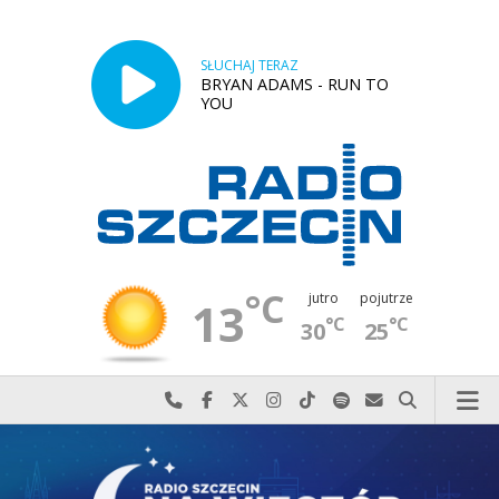
SŁUCHAJ TERAZ
BRYAN ADAMS - RUN TO
YOU
°C
jutro
pojutrze
13
°C
°C
30
25
Najlepiej po prostu do nas zadzwoń
Odwiedź nas na Facebook-u
Odwiedź nas na X
Odwiedź nas na Instagram-ie
Odwiedź nas na TikTok-u
Szukaj nas na Spotify
Wyślij do nas w
Szukaj