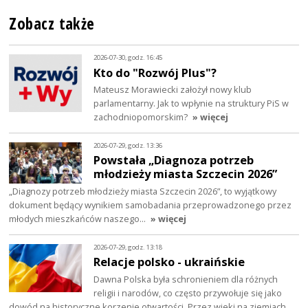
Zobacz także
2026-07-30, godz. 16:45
Kto do "Rozwój Plus"?
Mateusz Morawiecki założył nowy klub
parlamentarny. Jak to wpłynie na struktury PiS w
zachodniopomorskim?
» więcej
2026-07-29, godz. 13:36
Powstała „Diagnoza potrzeb
młodzieży miasta Szczecin 2026”
„Diagnozy potrzeb młodzieży miasta Szczecin 2026”, to wyjątkowy
dokument będący wynikiem samobadania przeprowadzonego przez
młodych mieszkańców naszego…
» więcej
2026-07-29, godz. 13:18
Relacje polsko - ukraińskie
Dawna Polska była schronieniem dla różnych
religii i narodów, co często przywołuje się jako
dowód na historyczne korzenie otwartości. Przez wieki na ziemiach…