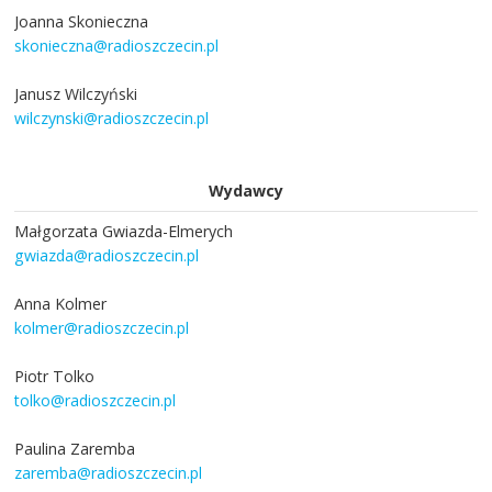
Joanna Skonieczna
skonieczna@radioszczecin.pl
Janusz Wilczyński
wilczynski@radioszczecin.pl
Wydawcy
Małgorzata Gwiazda-Elmerych
gwiazda@radioszczecin.pl
Anna Kolmer
kolmer@radioszczecin.pl
Piotr Tolko
tolko@radioszczecin.pl
Paulina Zaremba
zaremba@radioszczecin.pl