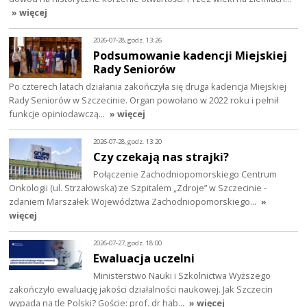
» więcej
2026-07-28, godz. 13:26
Podsumowanie kadencji Miejskiej
Rady Seniorów
Po czterech latach działania zakończyła się druga kadencja Miejskiej
Rady Seniorów w Szczecinie. Organ powołano w 2022 roku i pełnił
funkcje opiniodawczą…
» więcej
2026-07-28, godz. 13:20
Czy czekają nas strajki?
Połączenie Zachodniopomorskiego Centrum
Onkologii (ul. Strzałowska) ze Szpitalem „Zdroje” w Szczecinie -
zdaniem Marszałek Województwa Zachodniopomorskiego…
»
więcej
2026-07-27, godz. 18:00
Ewaluacja uczelni
Ministerstwo Nauki i Szkolnictwa Wyższego
zakończyło ewaluację jakości działalności naukowej. Jak Szczecin
wypada na tle Polski? Goście: prof. dr hab…
» więcej