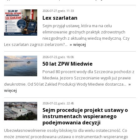
2026-07-27, godz. 11:33
Lex szarlatan
Sejm przyjął ustawę, która ma na celu
eliminowanie groźnych praktyk zdrowotnych
niezgodnych z aktualną wiedzą medyczną. Czy
Lex szarlatan zagrozi zielarzom?…
» więcej
2026-07-23, godz. 18:08
50 lat ZPW Miedwie
Ponad 80 procent wody dla Szczecina pochodzi z
Miedwia. Jezioro Szczecinianie wypili już prawie
dwukrotnie. Od 50 lat Zakład Produkcji Wody Miedwie dostarcza…
»
więcej
2026-07-22, godz. 22:48
Sejm proceduje projekt ustawy o
instrumentach wspieranego
podejmowania decyzji
Ubezwłasnowolnienie osoby bliskiej to dla wielu ostateczność. Co
może zmienić procedowana ustawa o instrumentach wspieranego