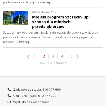
podejmowania decyzji?
» więcej
2026-07-21, godz. 21:13
Miejski program Szczecin_up!
szansą dla młodych
przedsiębiorców
Szczecin_up! to program miejski, skierowany do osób, stawiających
pierwsze kroki w biznesie. Czy młodzi ludzie chcą nie popełniać
błędów?
» więcej
1
2
3
4
5
6662 na 667 stronach
Zadzwoń do studia: 510 777 666
Czujny non stop: 510 777 222
Wyślij do nas wiadomość