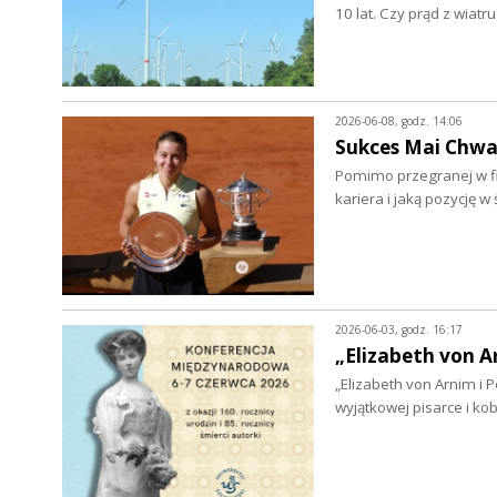
10 lat. Czy prąd z wia
2026-06-08, godz. 14:06
Sukces Mai Chwal
Pomimo przegranej w fin
kariera i jaką pozycję 
2026-06-03, godz. 16:17
„Elizabeth von A
„Elizabeth von Arnim i
wyjątkowej pisarce i k