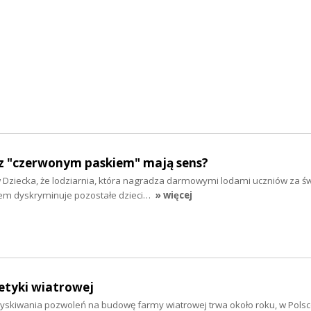
z "czerwonym paskiem" mają sens?
w Dziecka, że lodziarnia, która nagradza darmowymi lodami uczniów za ś
em dyskryminuje pozostałe dzieci…
» więcej
etyki wiatrowej
skiwania pozwoleń na budowę farmy wiatrowej trwa około roku, w Polsc