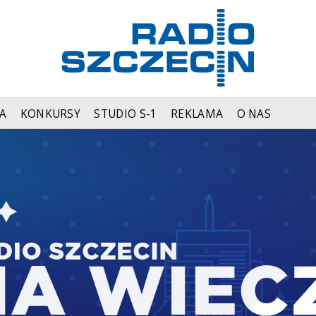
A
KONKURSY
STUDIO S-1
REKLAMA
O NAS