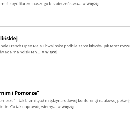
tru może być filarem naszego bezpieczeństwa…
» więcej
ińskiej
ale French Open Maja Chwalińska podbiła serca kibiców. Jak teraz rozwini
w świecie ma polski ten…
» więcej
rnim i Pomorze”
 Pomorze” – tak brzmi tytuł międzynarodowej konferencji naukowej poświę
obiecie. Co tak naprawdę wiemy…
» więcej