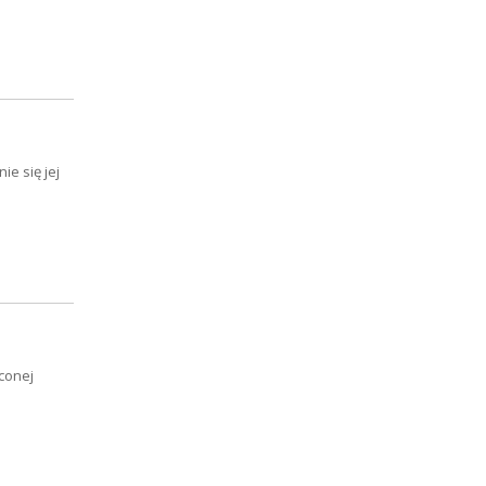
e się jej
conej