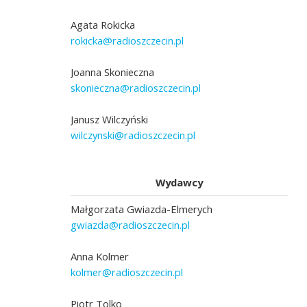
Agata Rokicka
rokicka@radioszczecin.pl
Joanna Skonieczna
skonieczna@radioszczecin.pl
Janusz Wilczyński
wilczynski@radioszczecin.pl
Wydawcy
Małgorzata Gwiazda-Elmerych
gwiazda@radioszczecin.pl
Anna Kolmer
kolmer@radioszczecin.pl
Piotr Tolko