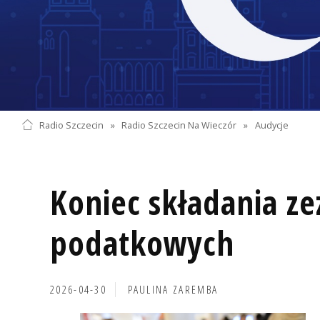
Radio Szczecin
»
Radio Szczecin Na Wieczór
»
Audycje
Koniec składania z
podatkowych
2026-04-30
PAULINA ZAREMBA