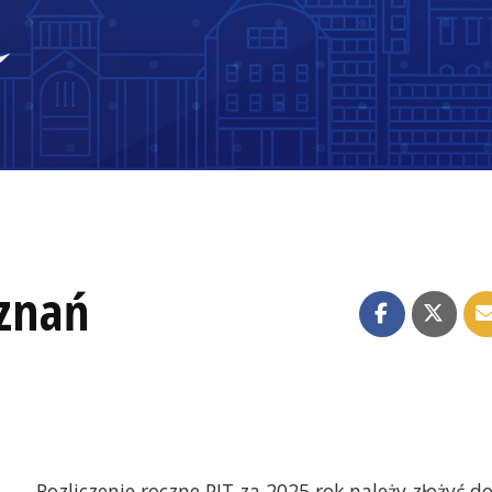
eznań
Rozliczenie roczne PIT za 2025 rok należy złożyć d