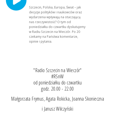
Szczecin, Polska, Europa, Świat – jak
decyzje polityków i naukowców oraz
wydarzenia wpływają na otaczającą
nas rzeczywistość? O tym od
poniedziałku do czwartku dyskutujemy
w Radiu Szczecin na Wieczór. Po 20
czekamy na Państwa komentarze,
opinie i pytania.
"Radio Szczecin na Wieczór"
#RSnW
od poniedziałku do czwartku
godz. 20.00 - 22.00
Małgorzata Frymus, Agata Rokicka, Joanna Skonieczna
i Janusz Wilczyński