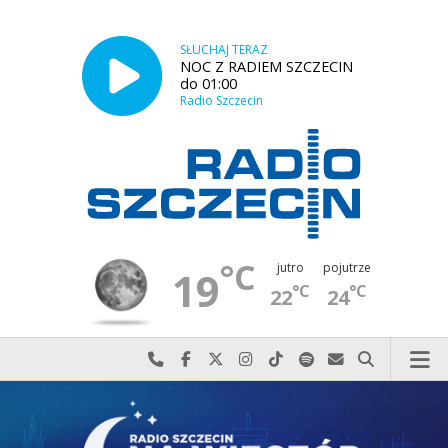
SŁUCHAJ TERAZ
NOC Z RADIEM SZCZECIN
do 01:00
Radio Szczecin
°C
jutro
pojutrze
19
°C
°C
22
24
Najlepiej po prostu do nas zadzwoń
Odwiedź nas na Facebook-u
Odwiedź nas na X
Odwiedź nas na Instagram-ie
Odwiedź nas na TikTok-u
Szukaj nas na Spotify
Wyślij do nas w
Szukaj