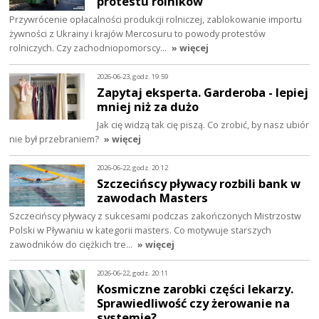
protestu rolników
Przywrócenie opłacalności produkcji rolniczej, zablokowanie importu
żywności z Ukrainy i krajów Mercosuru to powody protestów
rolniczych. Czy zachodniopomorscy…
» więcej
2026-06-23, godz. 19:59
Zapytaj eksperta. Garderoba - lepiej
mniej niż za dużo
Jak cię widzą tak cię piszą. Co zrobić, by nasz ubiór
nie był przebraniem?
» więcej
2026-06-22, godz. 20:12
Szczecińscy pływacy rozbili bank w
zawodach Masters
Szczecińscy pływacy z sukcesami podczas zakończonych Mistrzostw
Polski w Pływaniu w kategorii masters. Co motywuje starszych
zawodników do ciężkich tre…
» więcej
2026-06-22, godz. 20:11
Kosmiczne zarobki części lekarzy.
Sprawiedliwość czy żerowanie na
systemie?