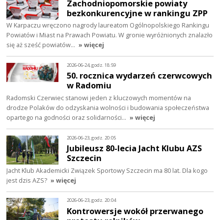
Zachodniopomorskie powiaty
bezkonkurencyjne w rankingu ZPP
W Karpaczu wręczono nagrody laureatom Ogólnopolskiego Rankingu
Powiatów i Miast na Prawach Powiatu. W gronie wyróżnionych znalazło
się aż sześć powiatów…
» więcej
2026-06-24, godz. 18:59
50. rocznica wydarzeń czerwcowych
w Radomiu
Radomski Czerwiec stanowi jeden z kluczowych momentów na
drodze Polaków do odzyskania wolności i budowania społeczeństwa
opartego na godności oraz solidarności…
» więcej
2026-06-23, godz. 20:05
Jubileusz 80-lecia Jacht Klubu AZS
Szczecin
Jacht Klub Akademicki Związek Sportowy Szczecin ma 80 lat. Dla kogo
jest dzis AZS?
» więcej
2026-06-23, godz. 20:04
Kontrowersje wokół przerwanego