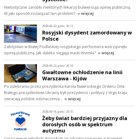
Niebotyczne zarobki niektórych lekarzy bulwersują opinię publiczną.
W jaki sposób rozwiązać ten problem?
» więcej
2026-06-22, godz. 20:11
Rosyjski dysydent zamordowany w
Polsce
Zabójstwo w Białej Podlaskiej rosyjskiego performera wstrząsnęło
opinią publiczną. Jak daleko sięgają macki Kremla?
» więcej
2026-06-22, godz. 20:10
Gwałtowne ochłodzenie na linii
Warszawa - Kijów
Po odebraniu przez prezydenta Karola Nawrockiego Orderu Orła
Białego prezydentowi Ukrainy byli prezydenci i politycy z tego kraju
zwracają polskie odznaczenia…
» więcej
2026-06-18, godz. 20:31
Żeby świat bardziej przyjazny dla
dorosłych osób w spektrum
autyzmu
Coraz więcej młodych dorosłych ze zdiagnozowanym autyzmem