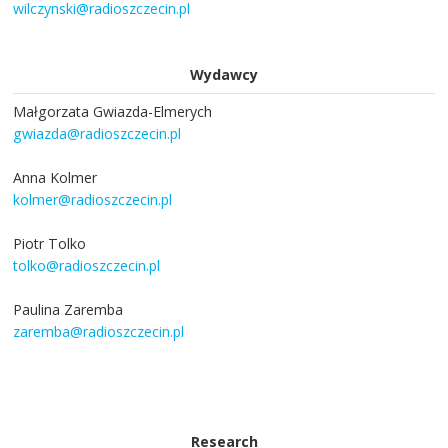
wilczynski@radioszczecin.pl
Wydawcy
Małgorzata Gwiazda-Elmerych
gwiazda@radioszczecin.pl
Anna Kolmer
kolmer@radioszczecin.pl
Piotr Tolko
tolko@radioszczecin.pl
Paulina Zaremba
zaremba@radioszczecin.pl
Research