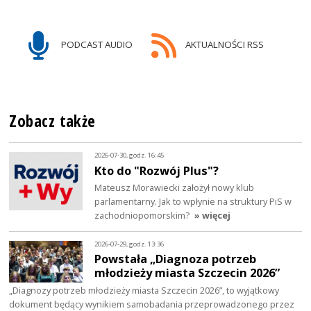
PODCAST AUDIO
AKTUALNOŚCI RSS
Zobacz także
2026-07-30, godz. 16:45
Kto do "Rozwój Plus"?
Mateusz Morawiecki założył nowy klub
parlamentarny. Jak to wpłynie na struktury PiS w
zachodniopomorskim?
» więcej
2026-07-29, godz. 13:36
Powstała „Diagnoza potrzeb
młodzieży miasta Szczecin 2026”
„Diagnozy potrzeb młodzieży miasta Szczecin 2026”, to wyjątkowy
dokument będący wynikiem samobadania przeprowadzonego przez