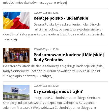
młodych mieszkańców naszego…
» więcej
2026-07-29, godz. 13:18
Relacje polsko - ukraińskie
Dawna Polska była schronieniem dla różnych
religii i narodów, co często przywołuje się jako
dowód na historyczne korzenie otwartości. Przez wieki na ziemiach…
» więcej
2026-07-28, godz. 13:26
Podsumowanie kadencji Miejskiej
Rady Seniorów
Po czterech latach działania zakończyła się druga kadencja Miejskiej
Rady Seniorów w Szczecinie. Organ powołano w 2022 roku i pełnił
funkcje opiniodawczą…
» więcej
2026-07-28, godz. 13:20
Czy czekają nas strajki?
Połączenie Zachodniopomorskiego Centrum
Onkologii (ul. Strzałowska) ze Szpitalem „Zdroje” w Szczecinie -
zdaniem Marszałek Województwa Zachodniopomorskiego…
»