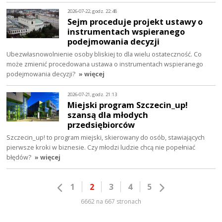
2026-07-22, godz. 22:48
Sejm proceduje projekt ustawy o
instrumentach wspieranego
podejmowania decyzji
Ubezwłasnowolnienie osoby bliskiej to dla wielu ostateczność. Co
może zmienić procedowana ustawa o instrumentach wspieranego
podejmowania decyzji?
» więcej
2026-07-21, godz. 21:13
Miejski program Szczecin_up!
szansą dla młodych
przedsiębiorców
Szczecin_up! to program miejski, skierowany do osób, stawiających
pierwsze kroki w biznesie. Czy młodzi ludzie chcą nie popełniać
błędów?
» więcej
1
2
3
4
5
6662 na 667 stronach