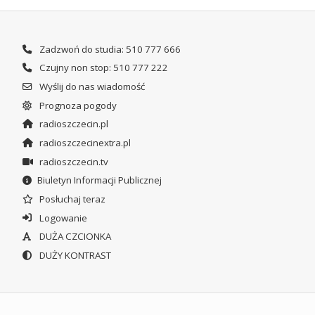
Zadzwoń do studia: 510 777 666
Czujny non stop: 510 777 222
Wyślij do nas wiadomość
Prognoza pogody
radioszczecin.pl
radioszczecinextra.pl
radioszczecin.tv
Biuletyn Informacji Publicznej
Posłuchaj teraz
Logowanie
DUŻA CZCIONKA
DUŻY KONTRAST