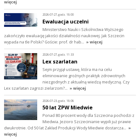
więcej
2026-07-27, godz. 18:00
Ewaluacja uczelni
Ministerstwo Nauki i Szkolnictwa Wyższego
zakończyło ewaluację jakości działalności naukowej. Jak Szczecin
wypada na tle Polski? Goście: prof. dr hab…
» więcej
2026-07-27, godz. 11:33
Lex szarlatan
Sejm przyjął ustawę, która ma na celu
eliminowanie groźnych praktyk zdrowotnych
niezgodnych z aktualną wiedzą medyczną. Czy
Lex szarlatan zagrozi zielarzom?…
» więcej
2026-07-23, godz. 18:08
50 lat ZPW Miedwie
Ponad 80 procent wody dla Szczecina pochodzi z
Miedwia. Jezioro Szczecinianie wypili już prawie
dwukrotnie. Od 50 lat Zakład Produkcji Wody Miedwie dostarcza…
»
więcej