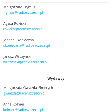
Małgorzata Frymus
frymus@radioszczecin.pl
Agata Rokicka
rokicka@radioszczecin.pl
Joanna Skonieczna
skonieczna@radioszczecin.pl
Janusz Wilczyński
wilczynski@radioszczecin.pl
Wydawcy
Małgorzata Gwiazda-Elmerych
gwiazda@radioszczecin.pl
Anna Kolmer
kolmer@radioszczecin.pl