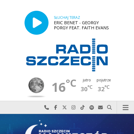
SŁUCHAJ TERAZ
ERIC BENET - GEORGY
PORGY FEAT. FAITH EVANS
°C
jutro
pojutrze
16
°C
°C
30
32
Najlepiej po prostu do nas zadzwoń
Odwiedź nas na Facebook-u
Odwiedź nas na X
Odwiedź nas na Instagram-ie
Odwiedź nas na TikTok-u
Szukaj nas na Spotify
Wyślij do nas w
Szukaj