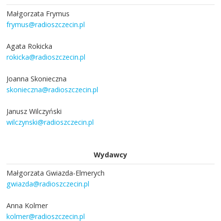
Małgorzata Frymus
frymus@radioszczecin.pl
Agata Rokicka
rokicka@radioszczecin.pl
Joanna Skonieczna
skonieczna@radioszczecin.pl
Janusz Wilczyński
wilczynski@radioszczecin.pl
Wydawcy
Małgorzata Gwiazda-Elmerych
gwiazda@radioszczecin.pl
Anna Kolmer
kolmer@radioszczecin.pl