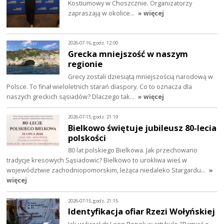
Kostiumowy w Choszcznie. Organizatorzy
zapraszają w okolice…
» więcej
2026-07-16, godz. 12:00
Grecka mniejszość w naszym
regionie
Grecy zostali dziesiątą mniejszością narodową w
Polsce. To finał wieloletnich starań diaspory. Co to oznacza dla
naszych greckich sąsiadów? Dlaczego tak…
» więcej
2026-07-15, godz. 21:19
Bielkowo świętuje jubileusz 80-lecia
polskości
80 lat polskiego Bielkowa. Jak przechowano
tradycje kresowych Sąsiadowic? Bielkowo to urokliwa wieś w
województwie zachodniopomorskim, leżąca niedaleko Stargardu…
»
więcej
2026-07-15, godz. 21:15
Identyfikacja ofiar Rzezi Wołyńskiej