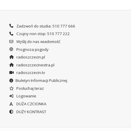
Zadzwoń do studia: 510 777 666
Czujny non stop: 510 777 222
Wyślij do nas wiadomość
Prognoza pogody
radioszczecin.pl
radioszczecinextra.pl
radioszczecin.tv
Biuletyn Informacji Publicznej
Posłuchaj teraz
Logowanie
DUŻA CZCIONKA
DUŻY KONTRAST