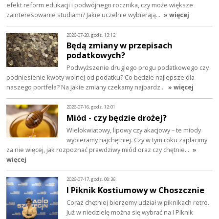
efekt reform edukacji i podwójnego rocznika, czy może większe
zainteresowanie studiami? Jakie uczelnie wybierają…
» więcej
2026-07-20, godz. 13:12
Będą zmiany w przepisach
podatkowych?
Podwyższenie drugiego progu podatkowego czy
podniesienie kwoty wolnej od podatku? Co będzie najlepsze dla
naszego portfela? Na jakie zmiany czekamy najbardz…
» więcej
2026-07-16, godz. 12:01
Miód - czy będzie drożej?
Wielokwiatowy, lipowy czy akacjowy – te miody
wybieramy najchętniej. Czy w tym roku zapłacimy
za nie więcej, jak rozpoznać prawdziwy miód oraz czy chętnie…
»
więcej
2026-07-17, godz. 08:36
I Piknik Kostiumowy w Choszcznie
Coraz chętniej bierzemy udział w piknikach retro.
Już w niedzielę można się wybrać na I Piknik