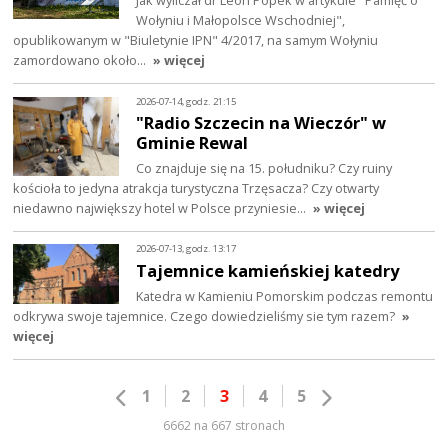
Jak wyliczał dr Leon Popek w artykule "Pamięć o
Wołyniu i Małopolsce Wschodniej",
opublikowanym w "Biuletynie IPN" 4/2017, na samym Wołyniu
zamordowano około…
» więcej
2026-07-14, godz. 21:15
"Radio Szczecin na Wieczór" w
Gminie Rewal
Co znajduje się na 15. południku? Czy ruiny
kościoła to jedyna atrakcja turystyczna Trzęsacza? Czy otwarty
niedawno największy hotel w Polsce przyniesie…
» więcej
2026-07-13, godz. 13:17
Tajemnice kamieńskiej katedry
Katedra w Kamieniu Pomorskim podczas remontu
odkrywa swoje tajemnice. Czego dowiedzieliśmy sie tym razem?
»
więcej
1
2
3
4
5
6662 na 667 stronach