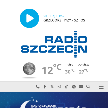
SŁUCHAJ TERAZ
GRZEGORZ HYŻY - SZTOS
°C
jutro
pojutrze
12
°C
°C
30
27
Najlepiej po prostu do nas zadzwoń
Odwiedź nas na Facebook-u
Odwiedź nas na X
Odwiedź nas na Instagram-ie
Odwiedź nas na TikTok-u
Szukaj nas na Spotify
Wyślij do nas w
Szukaj