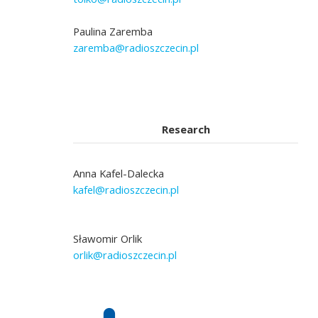
Paulina Zaremba
zaremba@radioszczecin.pl
Research
Anna Kafel-Dalecka
kafel@radioszczecin.pl
Sławomir Orlik
orlik@radioszczecin.pl