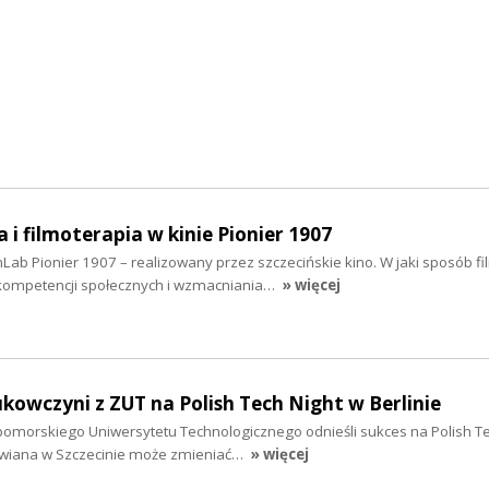
 i filmoterapia w kinie Pionier 1907
Lab Pionier 1907 – realizowany przez szczecińskie kino. W jaki sposób f
kompetencji społecznych i wzmacniania…
» więcej
ukowczyni z ZUT na Polish Tech Night w Berlinie
morskiego Uniwersytetu Technologicznego odnieśli sukces na Polish Te
rawiana w Szczecinie może zmieniać…
» więcej