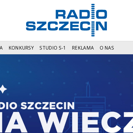
A
KONKURSY
STUDIO S-1
REKLAMA
O NAS