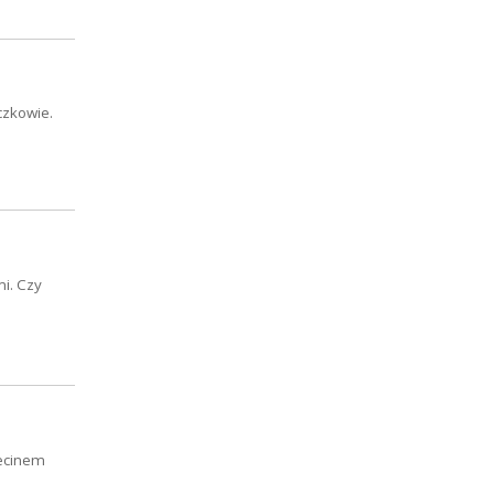
czkowie.
i. Czy
zecinem