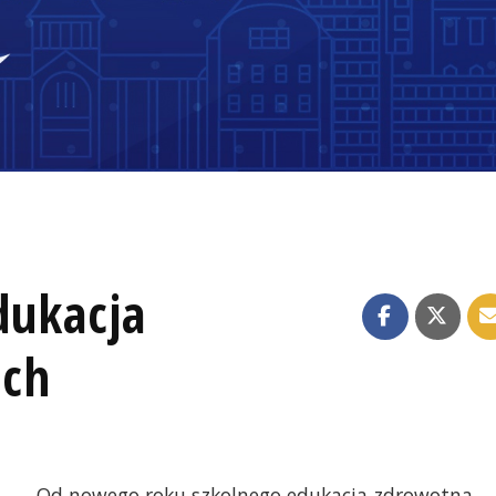
dukacja
ach
Od nowego roku szkolnego edukacja zdrowotna