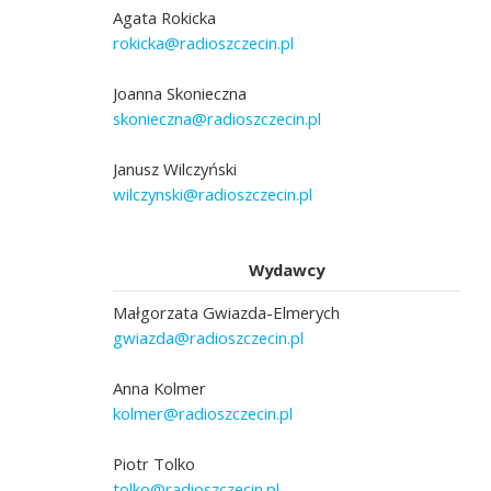
Agata Rokicka
rokicka@radioszczecin.pl
Joanna Skonieczna
skonieczna@radioszczecin.pl
Janusz Wilczyński
wilczynski@radioszczecin.pl
Wydawcy
Małgorzata Gwiazda-Elmerych
gwiazda@radioszczecin.pl
Anna Kolmer
kolmer@radioszczecin.pl
Piotr Tolko
tolko@radioszczecin.pl