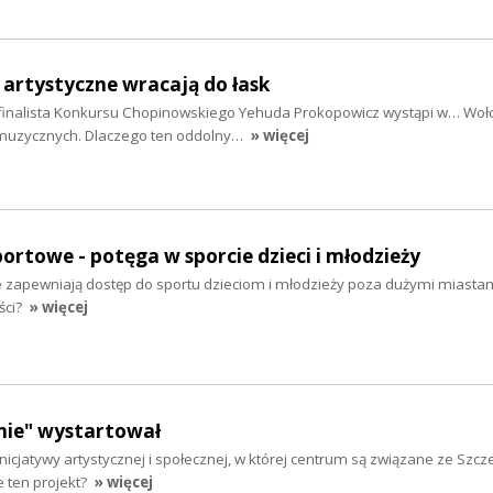
artystyczne wracają do łask
łfinalista Konkursu Chopinowskiego Yehuda Prokopowicz wystąpi w… Woł
muzycznych. Dlaczego ten oddolny…
» więcej
portowe - potęga w sporcie dzieci i młodzieży
e zapewniają dostęp do sportu dzieciom i młodzieży poza dużymi miastam
ści?
» więcej
nie" wystartował
 inicjatywy artystycznej i społecznej, w której centrum są związane ze Szc
e ten projekt?
» więcej