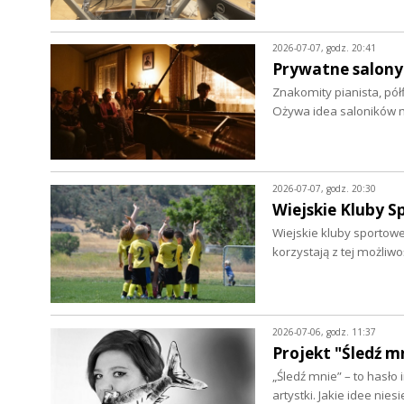
2026-07-07, godz. 20:41
Prywatne salony 
Znakomity pianista, pó
Ożywa idea saloników 
2026-07-07, godz. 20:30
Wiejskie Kluby S
Wiejskie kluby sportow
korzystają z tej możliwo
2026-07-06, godz. 11:37
Projekt "Śledź m
„Śledź mnie” – to hasło
artystki. Jakie idee niesi