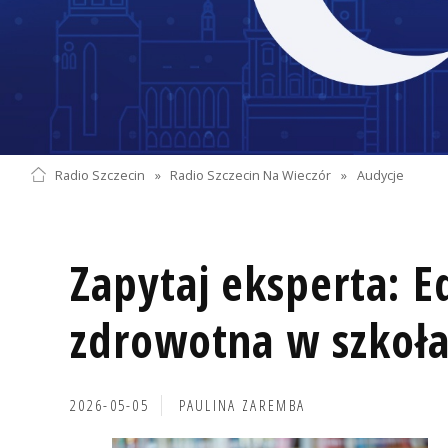
Radio Szczecin
»
Radio Szczecin Na Wieczór
»
Audycje
Zapytaj eksperta: E
zdrowotna w szkoł
2026-05-05
PAULINA ZAREMBA