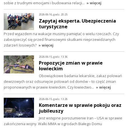
sobie z trudnymi emocjami i budowania relacji…
» więcej
2026-06-16, godz. 20:25
Zapytaj eksperta. Ubezpieczenia
turystyczne
Przed wyjazdem na wakacje musimy pamiętać o wielu rzeczach. Czy
zabezpieczyć się przed finansowymi skutkami nieprzewidzianych
zdarzeń losowych?
» więcej
2026-06-15, godz. 13:36
Propozycje zmian w prawie
łowieckim
Obowiązkowe badania lekarskie, zakaz polowań
dewizowych oraz odsunięcie polowań od domów – to część zmian
proponowanych w prawie łowieckim. Czy łowiectwo…
» więcej
2026-06-15, godz. 13:28
Komentarze w sprawie pokoju oraz
jubileuszy
Jest wstępne porozumienie Iran – USA w sprawie
zakończenia wojny. Walki MMA w ogrodach Białego Domu