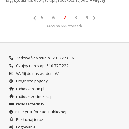
mogą być dla nas dobrą terapią i odskocznią od…
» więcej
5
6
7
8
9
6659 na 666 stronach
Zadzwoń do studia: 510 777 666
Czujny non stop: 510 777 222
Wyślij do nas wiadomość
Prognoza pogody
radioszczecin.pl
radioszczecinextra.pl
radioszczecin.tv
Biuletyn Informacji Publicznej
Posłuchaj teraz
Logowanie