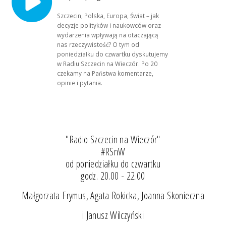
Szczecin, Polska, Europa, Świat – jak
decyzje polityków i naukowców oraz
wydarzenia wpływają na otaczającą
nas rzeczywistość? O tym od
poniedziałku do czwartku dyskutujemy
w Radiu Szczecin na Wieczór. Po 20
czekamy na Państwa komentarze,
opinie i pytania.
"Radio Szczecin na Wieczór"
#RSnW
od poniedziałku do czwartku
godz. 20.00 - 22.00
Małgorzata Frymus, Agata Rokicka, Joanna Skonieczna
i Janusz Wilczyński