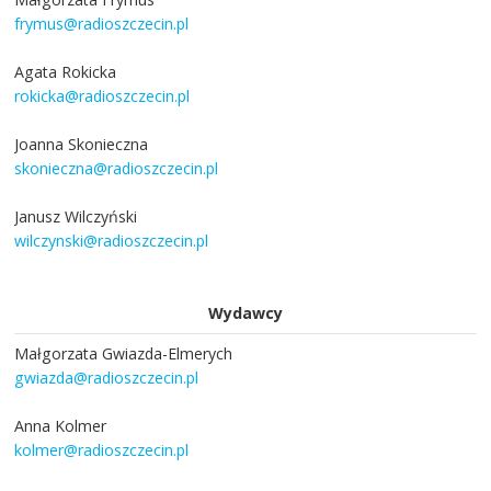
frymus@radioszczecin.pl
Agata Rokicka
rokicka@radioszczecin.pl
Joanna Skonieczna
skonieczna@radioszczecin.pl
Janusz Wilczyński
wilczynski@radioszczecin.pl
Wydawcy
Małgorzata Gwiazda-Elmerych
gwiazda@radioszczecin.pl
Anna Kolmer
kolmer@radioszczecin.pl