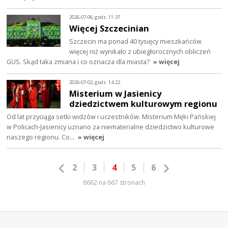
2026-07-06, godz. 11:37
Więcej Szczecinian
Szczecin ma ponad 40 tysięcy mieszkańców
więcej niż wynikało z ubiegłorocznych obliczeń
GUS. Skąd taka zmiana i co oznacza dla miasta?
» więcej
2026-07-02, godz. 14:22
Misterium w Jasienicy
dziedzictwem kulturowym regionu
Od lat przyciąga setki widzów i uczestników. Misterium Męki Pańskiej
w Policach-Jasienicy uznano za niematerialne dziedzictwo kulturowe
naszego regionu. Co…
» więcej
2
3
4
5
6
6662 na 667 stronach