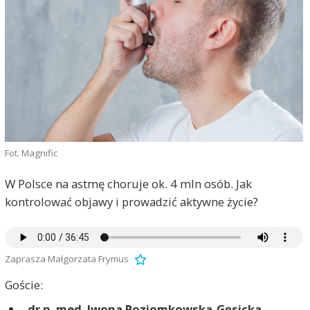
Fot. Magnific
W Polsce na astmę choruje ok. 4 mln osób. Jak
kontrolować objawy i prowadzić aktywne życie?
Zaprasza Małgorzata Frymus
Goście:
dr n. med. Iwona Poziomkowska-Gęsicka
-