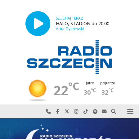
SŁUCHAJ TERAZ
HALO, STADION do 20:00
Artur Dyczewski
°C
jutro
pojutrze
22
°C
°C
30
32
Najlepiej po prostu do nas zadzwoń
Odwiedź nas na Facebook-u
Odwiedź nas na X
Odwiedź nas na Instagram-ie
Odwiedź nas na TikTok-u
Szukaj nas na Spotify
Wyślij do nas w
Szukaj