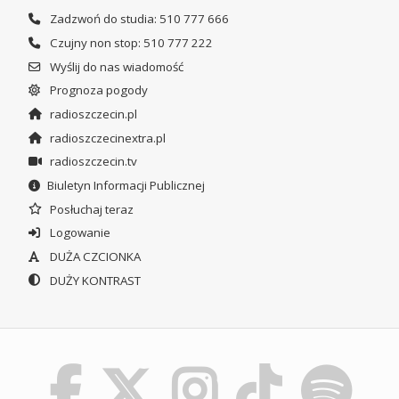
Zadzwoń do studia: 510 777 666
Czujny non stop: 510 777 222
Wyślij do nas wiadomość
Prognoza pogody
radioszczecin.pl
radioszczecinextra.pl
radioszczecin.tv
Biuletyn Informacji Publicznej
Posłuchaj teraz
Logowanie
DUŻA CZCIONKA
DUŻY KONTRAST