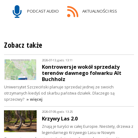
PODCAST AUDIO
AKTUALNOŚCI RSS
Zobacz także
2026-07-13, godz. 13:11
Kontrowersje wokół sprzedaży
terenów dawnego folwarku Alt
Buchholz
Uniwersytet Szczeciński planuje sprzedaż jednej ze swoich
otrzymanych kiedyś od skarbu państwa działek. Dlaczego są
sprzeciwy?
» więcej
2026-07-09, godz. 13:25
Krzywy Las 2.0
Znają je turyści w całej Europie. Niestety, drzewa z
legendarnego Krzywego Lasu w Nowym