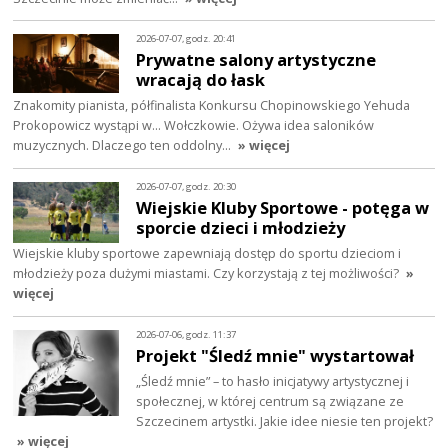
2026-07-07, godz. 20:41
Prywatne salony artystyczne
wracają do łask
Znakomity pianista, półfinalista Konkursu Chopinowskiego Yehuda
Prokopowicz wystąpi w… Wołczkowie. Ożywa idea saloników
muzycznych. Dlaczego ten oddolny…
» więcej
2026-07-07, godz. 20:30
Wiejskie Kluby Sportowe - potęga w
sporcie dzieci i młodzieży
Wiejskie kluby sportowe zapewniają dostęp do sportu dzieciom i
młodzieży poza dużymi miastami. Czy korzystają z tej możliwości?
»
więcej
2026-07-06, godz. 11:37
Projekt "Śledź mnie" wystartował
„Śledź mnie” – to hasło inicjatywy artystycznej i
społecznej, w której centrum są związane ze
Szczecinem artystki. Jakie idee niesie ten projekt?
» więcej