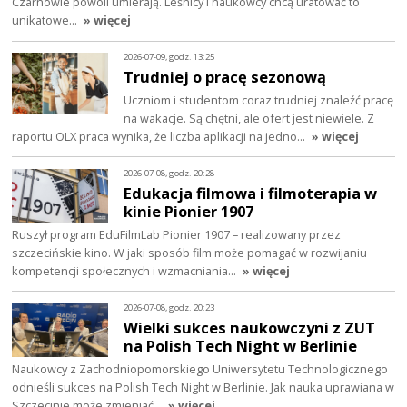
Czarnowie powoli umierają. Leśnicy i naukowcy chcą uratować to
unikatowe…
» więcej
2026-07-09, godz. 13:25
Trudniej o pracę sezonową
Uczniom i studentom coraz trudniej znaleźć pracę
na wakacje. Są chętni, ale ofert jest niewiele. Z
raportu OLX praca wynika, że liczba aplikacji na jedno…
» więcej
2026-07-08, godz. 20:28
Edukacja filmowa i filmoterapia w
kinie Pionier 1907
Ruszył program EduFilmLab Pionier 1907 – realizowany przez
szczecińskie kino. W jaki sposób film może pomagać w rozwijaniu
kompetencji społecznych i wzmacniania…
» więcej
2026-07-08, godz. 20:23
Wielki sukces naukowczyni z ZUT
na Polish Tech Night w Berlinie
Naukowcy z Zachodniopomorskiego Uniwersytetu Technologicznego
odnieśli sukces na Polish Tech Night w Berlinie. Jak nauka uprawiana w
Szczecinie może zmieniać…
» więcej