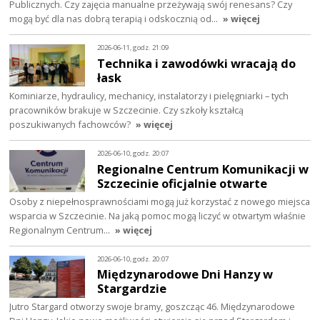
Publicznych. Czy zajęcia manualne przeżywają swój renesans? Czy
mogą być dla nas dobrą terapią i odskocznią od…
» więcej
2026-06-11, godz. 21:09
Technika i zawodówki wracają do
łask
Kominiarze, hydraulicy, mechanicy, instalatorzy i pielęgniarki – tych
pracowników brakuje w Szczecinie. Czy szkoły kształcą
poszukiwanych fachowców?
» więcej
2026-06-10, godz. 20:07
Regionalne Centrum Komunikacji w
Szczecinie oficjalnie otwarte
Osoby z niepełnosprawnościami mogą już korzystać z nowego miejsca
wsparcia w Szczecinie. Na jaką pomoc mogą liczyć w otwartym właśnie
Regionalnym Centrum…
» więcej
2026-06-10, godz. 20:07
Międzynarodowe Dni Hanzy w
Stargardzie
Jutro Stargard otworzy swoje bramy, goszcząc 46. Międzynarodowe