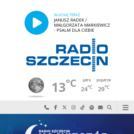
SŁUCHAJ TERAZ
JANUSZ RADEK /
MAŁGORZATA MARKIEWICZ
- PSALM DLA CIEBIE
°C
jutro
pojutrze
13
°C
°C
24
29
Najlepiej po prostu do nas zadzwoń
Odwiedź nas na Facebook-u
Odwiedź nas na X
Odwiedź nas na Instagram-ie
Odwiedź nas na TikTok-u
Szukaj nas na Spotify
Wyślij do nas w
Szukaj