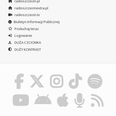
radioszczecin.pl
radioszczecinextra.pl
radioszczecin.tv
Biuletyn Informacji Publicznej
Posłuchaj teraz
Logowanie
DUŻA CZCIONKA
DUŻY KONTRAST