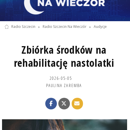
Radio Szczecin
»
Radio Szczecin Na Wieczór
»
Audycje
Zbiórka środków na
rehabilitację nastolatki
2026-05-05
PAULINA ZAREMBA