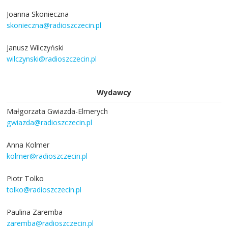
Joanna Skonieczna
skonieczna@radioszczecin.pl
Janusz Wilczyński
wilczynski@radioszczecin.pl
Wydawcy
Małgorzata Gwiazda-Elmerych
gwiazda@radioszczecin.pl
Anna Kolmer
kolmer@radioszczecin.pl
Piotr Tolko
tolko@radioszczecin.pl
Paulina Zaremba
zaremba@radioszczecin.pl