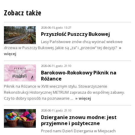
Zobacz także
2026-06-15, godz. 13:27
Przyszłość Puszczy Bukowej
Lasy Państwowe znów chcą wycinać wiekowe
drzewa w Puszczy Bukowej. Jakie są „za” i „przeciw” tej decyzji?
»
więcej
2026-06-11, godz. 21:10
Barokowo-Rokokowy Piknik na
Różance
Piknik na Różance w XVIII wiecznym stylu. Stowarzyszenie
Rekonstrukcji Historycznej METRUM zaprasza do wspólnej zabawy.
Czy to dobry sposób na poznawanie …
» więcej
2026-06-11, godz. 21:10
Dzierganie znowu modne: jest
przyjemne i pożyteczne
Przed nami Dzień Dziergania w Miejscach