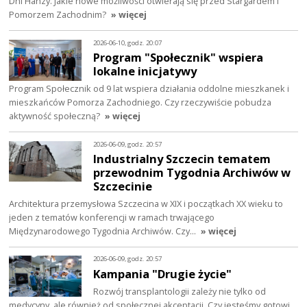
Dni Hanzy. Jakie nowe możliwości otwierają się przed Stargardem i
Pomorzem Zachodnim?
» więcej
2026-06-10, godz. 20:07
Program "Społecznik" wspiera
lokalne inicjatywy
Program Społecznik od 9 lat wspiera działania oddolne mieszkanek i
mieszkańców Pomorza Zachodniego. Czy rzeczywiście pobudza
aktywność społeczną?
» więcej
2026-06-09, godz. 20:57
Industrialny Szczecin tematem
przewodnim Tygodnia Archiwów w
Szczecinie
Architektura przemysłowa Szczecina w XIX i początkach XX wieku to
jeden z tematów konferencji w ramach trwającego
Międzynarodowego Tygodnia Archiwów. Czy…
» więcej
2026-06-09, godz. 20:57
Kampania "Drugie życie"
Rozwój transplantologii zależy nie tylko od
medycyny, ale również od społecznej akceptacji. Czy jesteśmy gotowi