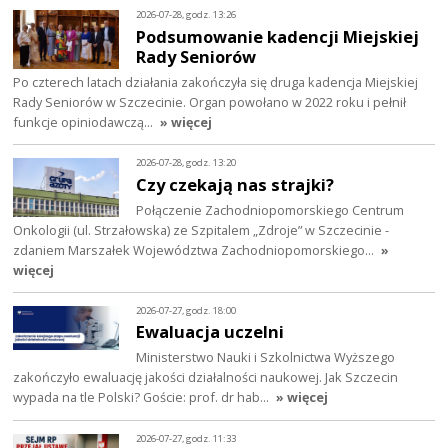
2026-07-28, godz. 13:26
Podsumowanie kadencji Miejskiej
Rady Seniorów
Po czterech latach działania zakończyła się druga kadencja Miejskiej
Rady Seniorów w Szczecinie. Organ powołano w 2022 roku i pełnił
funkcje opiniodawczą…
» więcej
2026-07-28, godz. 13:20
Czy czekają nas strajki?
Połączenie Zachodniopomorskiego Centrum
Onkologii (ul. Strzałowska) ze Szpitalem „Zdroje” w Szczecinie -
zdaniem Marszałek Województwa Zachodniopomorskiego…
»
więcej
2026-07-27, godz. 18:00
Ewaluacja uczelni
Ministerstwo Nauki i Szkolnictwa Wyższego
zakończyło ewaluację jakości działalności naukowej. Jak Szczecin
wypada na tle Polski? Goście: prof. dr hab…
» więcej
2026-07-27, godz. 11:33