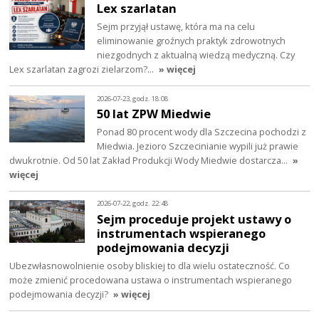
Lex szarlatan
Sejm przyjął ustawę, która ma na celu
eliminowanie groźnych praktyk zdrowotnych
niezgodnych z aktualną wiedzą medyczną. Czy
Lex szarlatan zagrozi zielarzom?…
» więcej
2026-07-23, godz. 18:08
50 lat ZPW Miedwie
Ponad 80 procent wody dla Szczecina pochodzi z
Miedwia. Jezioro Szczecinianie wypili już prawie
dwukrotnie. Od 50 lat Zakład Produkcji Wody Miedwie dostarcza…
»
więcej
2026-07-22, godz. 22:48
Sejm proceduje projekt ustawy o
instrumentach wspieranego
podejmowania decyzji
Ubezwłasnowolnienie osoby bliskiej to dla wielu ostateczność. Co
może zmienić procedowana ustawa o instrumentach wspieranego
podejmowania decyzji?
» więcej