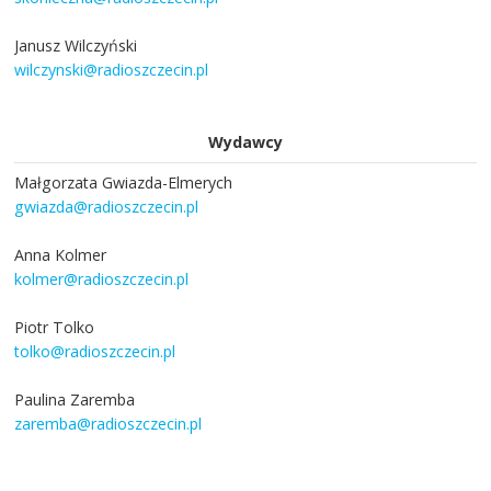
Janusz Wilczyński
wilczynski@radioszczecin.pl
Wydawcy
Małgorzata Gwiazda-Elmerych
gwiazda@radioszczecin.pl
Anna Kolmer
kolmer@radioszczecin.pl
Piotr Tolko
tolko@radioszczecin.pl
Paulina Zaremba
zaremba@radioszczecin.pl