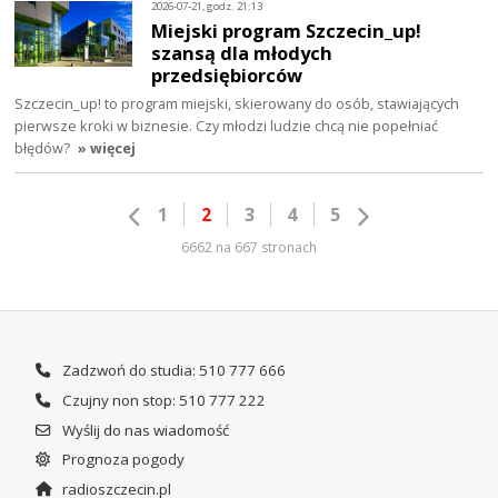
2026-07-21, godz. 21:13
Miejski program Szczecin_up!
szansą dla młodych
przedsiębiorców
Szczecin_up! to program miejski, skierowany do osób, stawiających
pierwsze kroki w biznesie. Czy młodzi ludzie chcą nie popełniać
błędów?
» więcej
1
2
3
4
5
6662 na 667 stronach
Zadzwoń do studia: 510 777 666
Czujny non stop: 510 777 222
Wyślij do nas wiadomość
Prognoza pogody
radioszczecin.pl