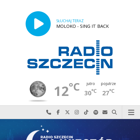
SŁUCHAJ TERAZ
MOLOKO - SING IT BACK
°C
jutro
pojutrze
12
°C
°C
30
27
Najlepiej po prostu do nas zadzwoń
Odwiedź nas na Facebook-u
Odwiedź nas na X
Odwiedź nas na Instagram-ie
Odwiedź nas na TikTok-u
Szukaj nas na Spotify
Wyślij do nas w
Szukaj