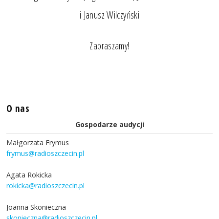
i Janusz Wilczyński
Zapraszamy!
O nas
Gospodarze audycji
Małgorzata Frymus
frymus@radioszczecin.pl
Agata Rokicka
rokicka@radioszczecin.pl
Joanna Skonieczna
skonieczna@radioszczecin.pl