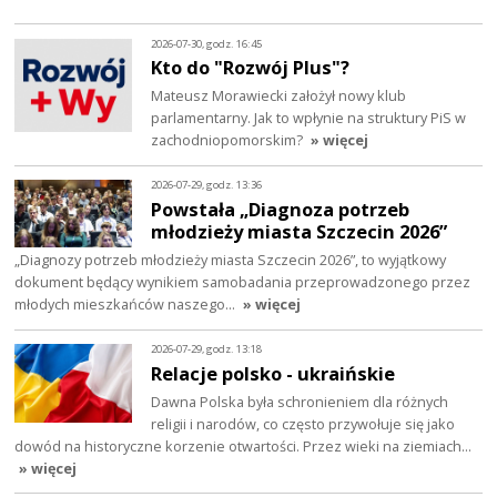
2026-07-30, godz. 16:45
Kto do "Rozwój Plus"?
Mateusz Morawiecki założył nowy klub
parlamentarny. Jak to wpłynie na struktury PiS w
zachodniopomorskim?
» więcej
2026-07-29, godz. 13:36
Powstała „Diagnoza potrzeb
młodzieży miasta Szczecin 2026”
„Diagnozy potrzeb młodzieży miasta Szczecin 2026”, to wyjątkowy
dokument będący wynikiem samobadania przeprowadzonego przez
młodych mieszkańców naszego…
» więcej
2026-07-29, godz. 13:18
Relacje polsko - ukraińskie
Dawna Polska była schronieniem dla różnych
religii i narodów, co często przywołuje się jako
dowód na historyczne korzenie otwartości. Przez wieki na ziemiach…
» więcej