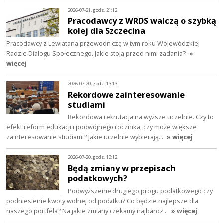
2026-07-21, godz. 21:12
Pracodawcy z WRDS walczą o szybką
kolej dla Szczecina
Pracodawcy z Lewiatana przewodniczą w tym roku Wojewódzkiej
Radzie Dialogu Społecznego. Jakie stoją przed nimi zadania?
»
więcej
2026-07-20, godz. 13:13
Rekordowe zainteresowanie
studiami
Rekordowa rekrutacja na wyższe uczelnie. Czy to
efekt reform edukacji i podwójnego rocznika, czy może większe
zainteresowanie studiami? Jakie uczelnie wybierają…
» więcej
2026-07-20, godz. 13:12
Będą zmiany w przepisach
podatkowych?
Podwyższenie drugiego progu podatkowego czy
podniesienie kwoty wolnej od podatku? Co będzie najlepsze dla
naszego portfela? Na jakie zmiany czekamy najbardz…
» więcej