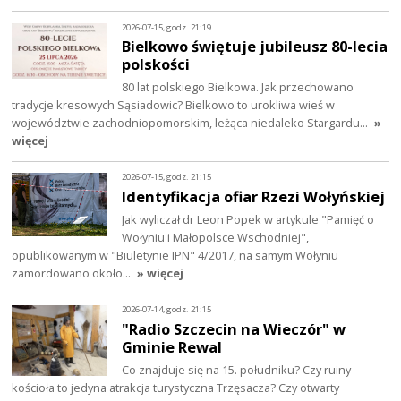
2026-07-15, godz. 21:19
Bielkowo świętuje jubileusz 80-lecia
polskości
80 lat polskiego Bielkowa. Jak przechowano
tradycje kresowych Sąsiadowic? Bielkowo to urokliwa wieś w
województwie zachodniopomorskim, leżąca niedaleko Stargardu…
»
więcej
2026-07-15, godz. 21:15
Identyfikacja ofiar Rzezi Wołyńskiej
Jak wyliczał dr Leon Popek w artykule "Pamięć o
Wołyniu i Małopolsce Wschodniej",
opublikowanym w "Biuletynie IPN" 4/2017, na samym Wołyniu
zamordowano około…
» więcej
2026-07-14, godz. 21:15
"Radio Szczecin na Wieczór" w
Gminie Rewal
Co znajduje się na 15. południku? Czy ruiny
kościoła to jedyna atrakcja turystyczna Trzęsacza? Czy otwarty