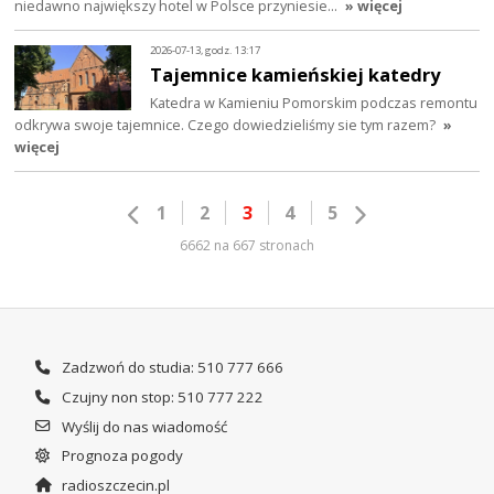
niedawno największy hotel w Polsce przyniesie…
» więcej
2026-07-13, godz. 13:17
Tajemnice kamieńskiej katedry
Katedra w Kamieniu Pomorskim podczas remontu
odkrywa swoje tajemnice. Czego dowiedzieliśmy sie tym razem?
»
więcej
1
2
3
4
5
6662 na 667 stronach
Zadzwoń do studia: 510 777 666
Czujny non stop: 510 777 222
Wyślij do nas wiadomość
Prognoza pogody
radioszczecin.pl