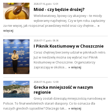
2026-07-16, godz. 12:01
Miód - czy będzie drożej?
Wielokwiatowy, lipowy czy akacjowy – te miody
wybieramy najchętniej. Czy w tym roku zapłacimy
za nie więcej, jak rozpoznać prawdziwy miód oraz czy chętnie…
»
więcej
2026-07-17, godz. 08:36
I Piknik Kostiumowy w Choszcznie
Coraz chętniej bierzemy udział w piknikach retro.
Już w niedzielę można się wybrać na I Piknik
Kostiumowy w Choszcznie. Organizatorzy
zapraszają w okolice…
» więcej
2026-07-16, godz. 12:00
Grecka mniejszość w naszym
regionie
Grecy zostali dziesiątą mniejszością narodową w
Polsce. To finał wieloletnich starań diaspory. Co to oznacza dla
naszych greckich sąsiadów? Dlaczego tak…
» więcej