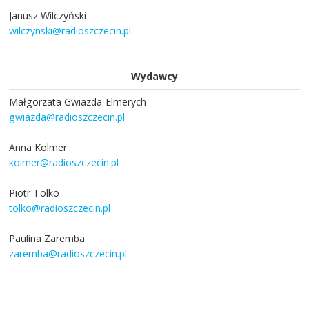
Janusz Wilczyński
wilczynski@radioszczecin.pl
Wydawcy
Małgorzata Gwiazda-Elmerych
gwiazda@radioszczecin.pl
Anna Kolmer
kolmer@radioszczecin.pl
Piotr Tolko
tolko@radioszczecin.pl
Paulina Zaremba
zaremba@radioszczecin.pl