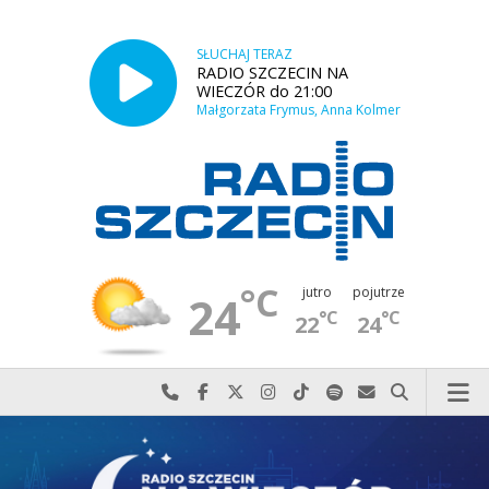
SŁUCHAJ TERAZ
RADIO SZCZECIN NA
WIECZÓR do 21:00
Małgorzata Frymus, Anna Kolmer
°C
jutro
pojutrze
24
°C
°C
22
24
Najlepiej po prostu do nas zadzwoń
Odwiedź nas na Facebook-u
Odwiedź nas na X
Odwiedź nas na Instagram-ie
Odwiedź nas na TikTok-u
Szukaj nas na Spotify
Wyślij do nas w
Szukaj