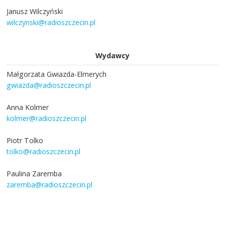
Janusz Wilczyński
wilczynski@radioszczecin.pl
Wydawcy
Małgorzata Gwiazda-Elmerych
gwiazda@radioszczecin.pl
Anna Kolmer
kolmer@radioszczecin.pl
Piotr Tolko
tolko@radioszczecin.pl
Paulina Zaremba
zaremba@radioszczecin.pl