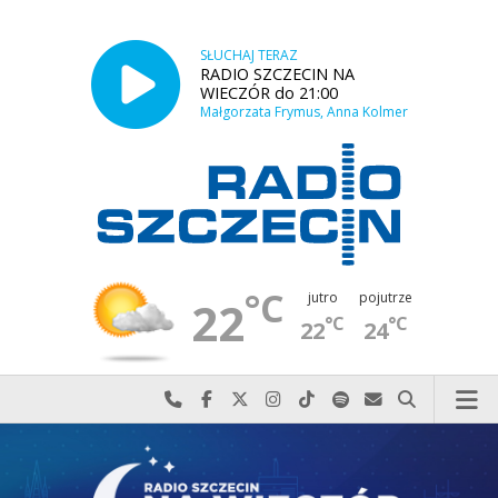
SŁUCHAJ TERAZ
RADIO SZCZECIN NA
WIECZÓR do 21:00
Małgorzata Frymus, Anna Kolmer
°C
jutro
pojutrze
22
°C
°C
22
24
Najlepiej po prostu do nas zadzwoń
Odwiedź nas na Facebook-u
Odwiedź nas na X
Odwiedź nas na Instagram-ie
Odwiedź nas na TikTok-u
Szukaj nas na Spotify
Wyślij do nas w
Szukaj