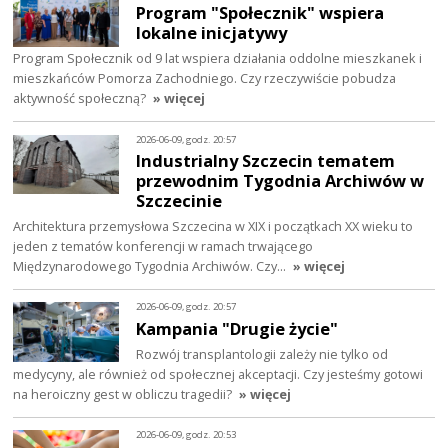
Program "Społecznik" wspiera
lokalne inicjatywy
Program Społecznik od 9 lat wspiera działania oddolne mieszkanek i
mieszkańców Pomorza Zachodniego. Czy rzeczywiście pobudza
aktywność społeczną?
» więcej
2026-06-09, godz. 20:57
Industrialny Szczecin tematem
przewodnim Tygodnia Archiwów w
Szczecinie
Architektura przemysłowa Szczecina w XIX i początkach XX wieku to
jeden z tematów konferencji w ramach trwającego
Międzynarodowego Tygodnia Archiwów. Czy…
» więcej
2026-06-09, godz. 20:57
Kampania "Drugie życie"
Rozwój transplantologii zależy nie tylko od
medycyny, ale również od społecznej akceptacji. Czy jesteśmy gotowi
na heroiczny gest w obliczu tragedii?
» więcej
2026-06-09, godz. 20:53