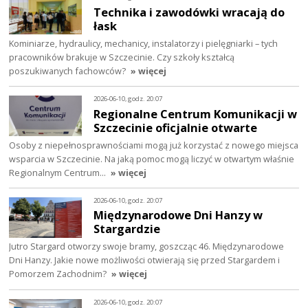
Technika i zawodówki wracają do
łask
Kominiarze, hydraulicy, mechanicy, instalatorzy i pielęgniarki – tych
pracowników brakuje w Szczecinie. Czy szkoły kształcą
poszukiwanych fachowców?
» więcej
2026-06-10, godz. 20:07
Regionalne Centrum Komunikacji w
Szczecinie oficjalnie otwarte
Osoby z niepełnosprawnościami mogą już korzystać z nowego miejsca
wsparcia w Szczecinie. Na jaką pomoc mogą liczyć w otwartym właśnie
Regionalnym Centrum…
» więcej
2026-06-10, godz. 20:07
Międzynarodowe Dni Hanzy w
Stargardzie
Jutro Stargard otworzy swoje bramy, goszcząc 46. Międzynarodowe
Dni Hanzy. Jakie nowe możliwości otwierają się przed Stargardem i
Pomorzem Zachodnim?
» więcej
2026-06-10, godz. 20:07