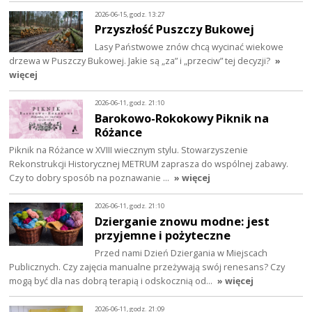
2026-06-15, godz. 13:27
Przyszłość Puszczy Bukowej
Lasy Państwowe znów chcą wycinać wiekowe
drzewa w Puszczy Bukowej. Jakie są „za” i „przeciw” tej decyzji?
»
więcej
2026-06-11, godz. 21:10
Barokowo-Rokokowy Piknik na
Różance
Piknik na Różance w XVIII wiecznym stylu. Stowarzyszenie
Rekonstrukcji Historycznej METRUM zaprasza do wspólnej zabawy.
Czy to dobry sposób na poznawanie …
» więcej
2026-06-11, godz. 21:10
Dzierganie znowu modne: jest
przyjemne i pożyteczne
Przed nami Dzień Dziergania w Miejscach
Publicznych. Czy zajęcia manualne przeżywają swój renesans? Czy
mogą być dla nas dobrą terapią i odskocznią od…
» więcej
2026-06-11, godz. 21:09