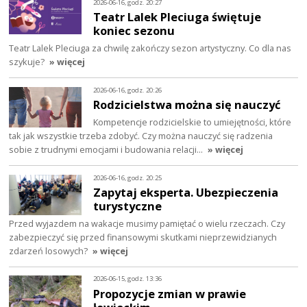
2026-06-16, godz. 20:27
Teatr Lalek Pleciuga świętuje
koniec sezonu
Teatr Lalek Pleciuga za chwilę zakończy sezon artystyczny. Co dla nas
szykuje?
» więcej
2026-06-16, godz. 20:26
Rodzicielstwa można się nauczyć
Kompetencje rodzicielskie to umiejętności, które
tak jak wszystkie trzeba zdobyć. Czy można nauczyć się radzenia
sobie z trudnymi emocjami i budowania relacji…
» więcej
2026-06-16, godz. 20:25
Zapytaj eksperta. Ubezpieczenia
turystyczne
Przed wyjazdem na wakacje musimy pamiętać o wielu rzeczach. Czy
zabezpieczyć się przed finansowymi skutkami nieprzewidzianych
zdarzeń losowych?
» więcej
2026-06-15, godz. 13:36
Propozycje zmian w prawie