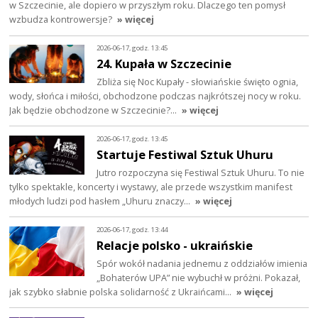
w Szczecinie, ale dopiero w przyszłym roku. Dlaczego ten pomysł
wzbudza kontrowersje?
» więcej
2026-06-17, godz. 13:45
24. Kupała w Szczecinie
Zbliża się Noc Kupały - słowiańskie święto ognia,
wody, słońca i miłości, obchodzone podczas najkrótszej nocy w roku.
Jak będzie obchodzone w Szczecinie?…
» więcej
2026-06-17, godz. 13:45
Startuje Festiwal Sztuk Uhuru
Jutro rozpoczyna się Festiwal Sztuk Uhuru. To nie
tylko spektakle, koncerty i wystawy, ale przede wszystkim manifest
młodych ludzi pod hasłem „Uhuru znaczy…
» więcej
2026-06-17, godz. 13:44
Relacje polsko - ukraińskie
Spór wokół nadania jednemu z oddziałów imienia
„Bohaterów UPA” nie wybuchł w próżni. Pokazał,
jak szybko słabnie polska solidarność z Ukraińcami…
» więcej