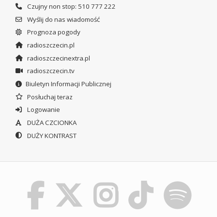
Czujny non stop: 510 777 222
Wyślij do nas wiadomość
Prognoza pogody
radioszczecin.pl
radioszczecinextra.pl
radioszczecin.tv
Biuletyn Informacji Publicznej
Posłuchaj teraz
Logowanie
DUŻA CZCIONKA
DUŻY KONTRAST