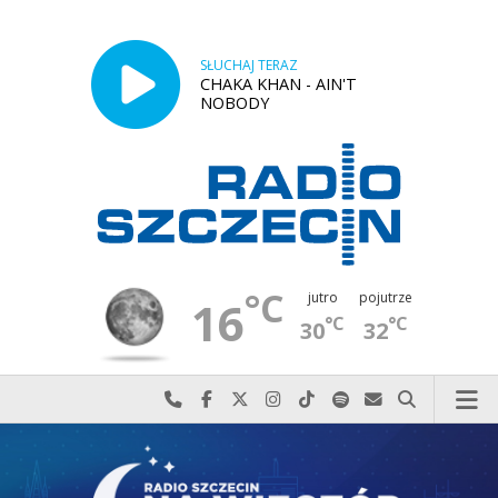
SŁUCHAJ TERAZ
CHAKA KHAN - AIN'T
NOBODY
°C
jutro
pojutrze
16
°C
°C
30
32
Najlepiej po prostu do nas zadzwoń
Odwiedź nas na Facebook-u
Odwiedź nas na X
Odwiedź nas na Instagram-ie
Odwiedź nas na TikTok-u
Szukaj nas na Spotify
Wyślij do nas w
Szukaj