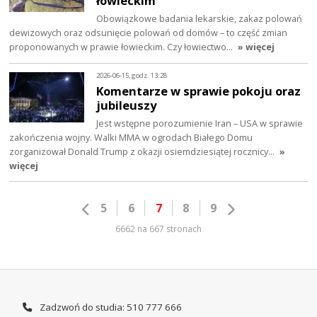
łowieckim
Obowiązkowe badania lekarskie, zakaz polowań
dewizowych oraz odsunięcie polowań od domów – to część zmian
proponowanych w prawie łowieckim. Czy łowiectwo…
» więcej
2026-06-15, godz. 13:28
Komentarze w sprawie pokoju oraz
jubileuszy
Jest wstępne porozumienie Iran – USA w sprawie
zakończenia wojny. Walki MMA w ogrodach Białego Domu
zorganizował Donald Trump z okazji osiemdziesiątej rocznicy…
»
więcej
5
6
7
8
9
6662 na 667 stronach
Zadzwoń do studia: 510 777 666