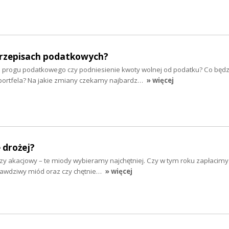
rzepisach podatkowych?
 progu podatkowego czy podniesienie kwoty wolnej od podatku? Co będz
portfela? Na jakie zmiany czekamy najbardz…
» więcej
 drożej?
zy akacjowy – te miody wybieramy najchętniej. Czy w tym roku zapłacimy
prawdziwy miód oraz czy chętnie…
» więcej