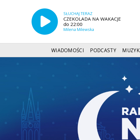
SŁUCHAJ TERAZ
CZEKOLADA NA WAKACJE
do 22:00
Milena Milewska
WIADOMOŚCI
PODCASTY
MUZYK