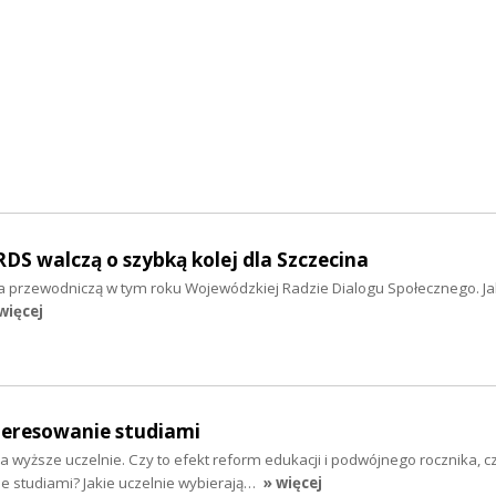
S walczą o szybką kolej dla Szczecina
 przewodniczą w tym roku Wojewódzkiej Radzie Dialogu Społecznego. Jak
więcej
eresowanie studiami
 wyższe uczelnie. Czy to efekt reform edukacji i podwójnego rocznika, 
e studiami? Jakie uczelnie wybierają…
» więcej