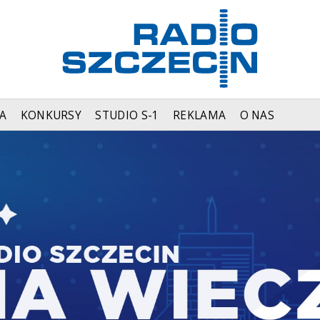
A
KONKURSY
STUDIO S-1
REKLAMA
O NAS