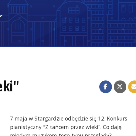
eki"
7 maja w Stargardzie odbędzie się 12. Konkurs
pianistyczny "Z tańcem przez wieki”. Co dają
młodym muzykom tego typu przeglądy?