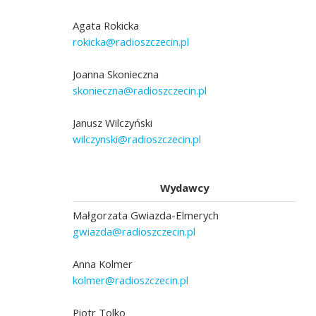
Agata Rokicka
rokicka@radioszczecin.pl
Joanna Skonieczna
skonieczna@radioszczecin.pl
Janusz Wilczyński
wilczynski@radioszczecin.pl
Wydawcy
Małgorzata Gwiazda-Elmerych
gwiazda@radioszczecin.pl
Anna Kolmer
kolmer@radioszczecin.pl
Piotr Tolko