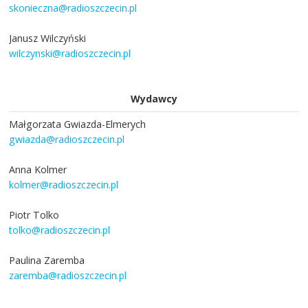
skonieczna@radioszczecin.pl
Janusz Wilczyński
wilczynski@radioszczecin.pl
Wydawcy
Małgorzata Gwiazda-Elmerych
gwiazda@radioszczecin.pl
Anna Kolmer
kolmer@radioszczecin.pl
Piotr Tolko
tolko@radioszczecin.pl
Paulina Zaremba
zaremba@radioszczecin.pl