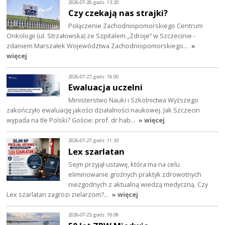
2026-07-28, godz. 13:20
Czy czekają nas strajki?
Połączenie Zachodniopomorskiego Centrum
Onkologii (ul. Strzałowska) ze Szpitalem „Zdroje” w Szczecinie -
zdaniem Marszałek Województwa Zachodniopomorskiego…
»
więcej
2026-07-27, godz. 18:00
Ewaluacja uczelni
Ministerstwo Nauki i Szkolnictwa Wyższego
zakończyło ewaluację jakości działalności naukowej. Jak Szczecin
wypada na tle Polski? Goście: prof. dr hab…
» więcej
2026-07-27, godz. 11:33
Lex szarlatan
Sejm przyjął ustawę, która ma na celu
eliminowanie groźnych praktyk zdrowotnych
niezgodnych z aktualną wiedzą medyczną. Czy
Lex szarlatan zagrozi zielarzom?…
» więcej
2026-07-23, godz. 18:08