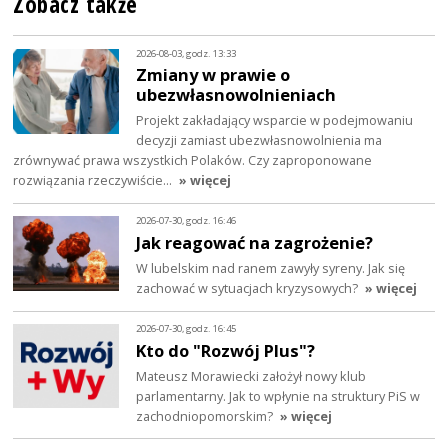
Zobacz także
2026-08-03, godz. 13:33
Zmiany w prawie o
ubezwłasnowolnieniach
Projekt zakładający wsparcie w podejmowaniu
decyzji zamiast ubezwłasnowolnienia ma
zrównywać prawa wszystkich Polaków. Czy zaproponowane
rozwiązania rzeczywiście…
» więcej
2026-07-30, godz. 16:46
Jak reagować na zagrożenie?
W lubelskim nad ranem zawyły syreny. Jak się
zachować w sytuacjach kryzysowych?
» więcej
2026-07-30, godz. 16:45
Kto do "Rozwój Plus"?
Mateusz Morawiecki założył nowy klub
parlamentarny. Jak to wpłynie na struktury PiS w
zachodniopomorskim?
» więcej