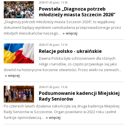
2026-07-29, godz. 13:36
Powstała „Diagnoza potrzeb
młodzieży miasta Szczecin 2026”
„Diagnozy potrzeb młodzieży miasta Szczecin 2026”, to wyjątkowy
dokument będący wynikiem samobadania przeprowadzonego przez
młodych mieszkańców naszego…
» więcej
2026-07-29, godz. 13:18
Relacje polsko - ukraińskie
Dawna Polska była schronieniem dla różnych
religii i narodów, co często przywołuje się jako
dowód na historyczne korzenie otwartości. Przez wieki na ziemiach…
» więcej
2026-07-28, godz. 13:26
Podsumowanie kadencji Miejskiej
Rady Seniorów
Po czterech latach działania zakończyła się druga kadencja Miejskiej
Rady Seniorów w Szczecinie. Organ powołano w 2022 roku i pełnił
funkcje opiniodawczą…
» więcej