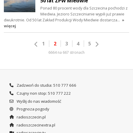
50 lat ZPW Miedwie
Ponad 80 procent wody dla Szczecina pochodzi z
Miedwia. Jezioro Szczecinianie wypili już prawie
dwukrotnie. Od 50 lat Zakład Produkcji Wody Miedwie dostarcza…
»
więcej
1
2
3
4
5
6664 na 667 stronach
Zadzwoń do studia: 510 777 666
Czujny non stop: 510 777 222
Wyślij do nas wiadomość
Prognoza pogody
radioszczecin.pl
radioszczecinextra.pl
radioszczecin.tv