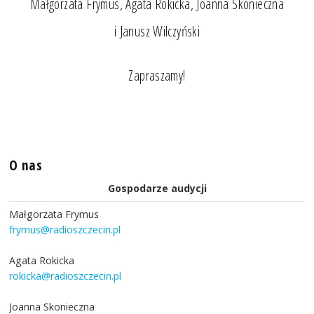
Małgorzata Frymus, Agata Rokicka, Joanna Skonieczna
i Janusz Wilczyński
Zapraszamy!
O nas
Gospodarze audycji
Małgorzata Frymus
frymus@radioszczecin.pl
Agata Rokicka
rokicka@radioszczecin.pl
Joanna Skonieczna