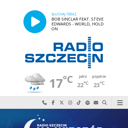
SŁUCHAJ TERAZ
BOB SINCLAR FEAT. STEVE
EDWARDS - WORLD, HOLD
ON
°C
jutro
pojutrze
17
°C
°C
22
23
Najlepiej po prostu do nas zadzwoń
Odwiedź nas na Facebook-u
Odwiedź nas na X
Odwiedź nas na Instagram-ie
Odwiedź nas na TikTok-u
Szukaj nas na Spotify
Wyślij do nas w
Szukaj