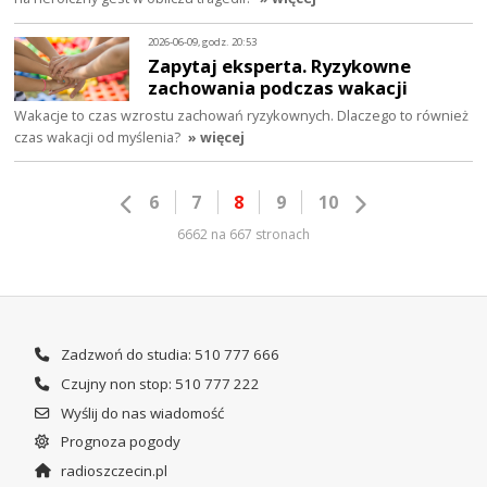
2026-06-09, godz. 20:53
Zapytaj eksperta. Ryzykowne
zachowania podczas wakacji
Wakacje to czas wzrostu zachowań ryzykownych. Dlaczego to również
czas wakacji od myślenia?
» więcej
6
7
8
9
10
6662 na 667 stronach
Zadzwoń do studia: 510 777 666
Czujny non stop: 510 777 222
Wyślij do nas wiadomość
Prognoza pogody
radioszczecin.pl