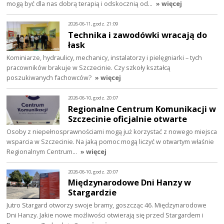
mogą być dla nas dobrą terapią i odskocznią od…
» więcej
2026-06-11, godz. 21:09
Technika i zawodówki wracają do
łask
Kominiarze, hydraulicy, mechanicy, instalatorzy i pielęgniarki – tych
pracowników brakuje w Szczecinie. Czy szkoły kształcą
poszukiwanych fachowców?
» więcej
2026-06-10, godz. 20:07
Regionalne Centrum Komunikacji w
Szczecinie oficjalnie otwarte
Osoby z niepełnosprawnościami mogą już korzystać z nowego miejsca
wsparcia w Szczecinie. Na jaką pomoc mogą liczyć w otwartym właśnie
Regionalnym Centrum…
» więcej
2026-06-10, godz. 20:07
Międzynarodowe Dni Hanzy w
Stargardzie
Jutro Stargard otworzy swoje bramy, goszcząc 46. Międzynarodowe
Dni Hanzy. Jakie nowe możliwości otwierają się przed Stargardem i