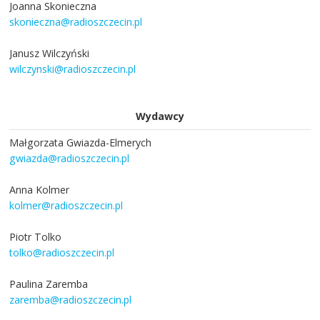
Joanna Skonieczna
skonieczna@radioszczecin.pl
Janusz Wilczyński
wilczynski@radioszczecin.pl
Wydawcy
Małgorzata Gwiazda-Elmerych
gwiazda@radioszczecin.pl
Anna Kolmer
kolmer@radioszczecin.pl
Piotr Tolko
tolko@radioszczecin.pl
Paulina Zaremba
zaremba@radioszczecin.pl