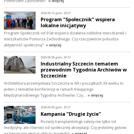
Pomorzem Zachodnim?
» więcej
2026-06-10, godz. 20:07
Program "Społecznik" wspiera
lokalne inicjatywy
Program Społecznik od 9 lat wspiera działania oddolne mieszkanek i
mieszkańców Pomorza Zachodniego. Czy rzeczywiście pobudza
aktywność społeczną?
» więcej
2026-06-09, godz. 20:57
Industrialny Szczecin tematem
przewodnim Tygodnia Archiwów w
Szczecinie
Architektura przemysłowa Szczecina w XIX i początkach XX wieku to
jeden z tematów konferencji w ramach trwającego
Międzynarodowego Tygodnia Archiwów. Czy…
» więcej
2026-06-09, godz. 20:57
Kampania "Drugie życie"
Rozwój transplantologii zależy nie tylko od
medycyny, ale również od społecznej akceptacji. Czy jesteśmy gotowi
na heroiczny gest w obliczu tragedii?
» więcej