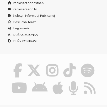
radioszczecinextra.pl
radioszczecin.tv
Biuletyn Informacji Publicznej
Posłuchaj teraz
Logowanie
DUŻA CZCIONKA
DUŻY KONTRAST