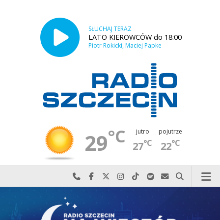
SŁUCHAJ TERAZ
LATO KIEROWCÓW do 18:00
Piotr Rokicki, Maciej Papke
°C
jutro
pojutrze
29
°C
°C
27
22
Najlepiej po prostu do nas zadzwoń
Odwiedź nas na Facebook-u
Odwiedź nas na X
Odwiedź nas na Instagram-ie
Odwiedź nas na TikTok-u
Szukaj nas na Spotify
Wyślij do nas w
Szukaj