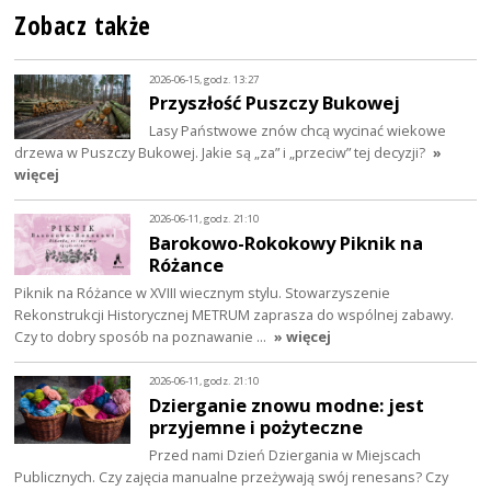
Zobacz także
2026-06-15, godz. 13:27
Przyszłość Puszczy Bukowej
Lasy Państwowe znów chcą wycinać wiekowe
drzewa w Puszczy Bukowej. Jakie są „za” i „przeciw” tej decyzji?
»
więcej
2026-06-11, godz. 21:10
Barokowo-Rokokowy Piknik na
Różance
Piknik na Różance w XVIII wiecznym stylu. Stowarzyszenie
Rekonstrukcji Historycznej METRUM zaprasza do wspólnej zabawy.
Czy to dobry sposób na poznawanie …
» więcej
2026-06-11, godz. 21:10
Dzierganie znowu modne: jest
przyjemne i pożyteczne
Przed nami Dzień Dziergania w Miejscach
Publicznych. Czy zajęcia manualne przeżywają swój renesans? Czy