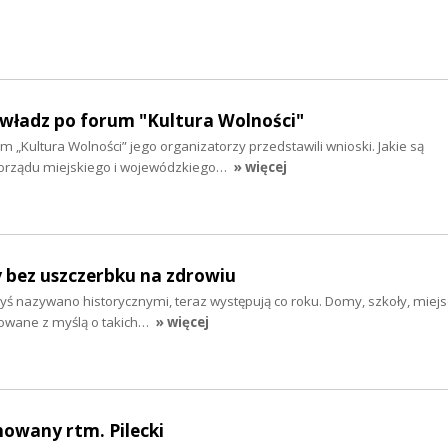
 władz po forum "Kultura Wolności"
m „Kultura Wolności” jego organizatorzy przedstawili wnioski. Jakie są
rządu miejskiego i wojewódzkiego…
» więcej
y bez uszczerbku na zdrowiu
dyś nazywano historycznymi, teraz występują co roku. Domy, szkoły, miej
dowane z myślą o takich…
» więcej
howany rtm. Pilecki