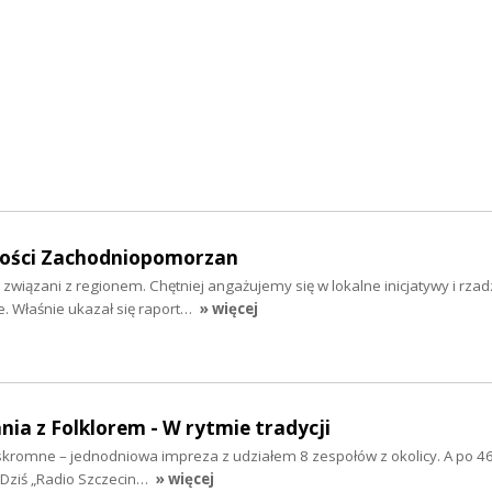
mości Zachodniopomorzan
 związani z regionem. Chętniej angażujemy się w lokalne inicjatywy i rzad
 Właśnie ukazał się raport…
» więcej
nia z Folklorem - W rytmie tradycji
ż skromne – jednodniowa impreza z udziałem 8 zespołów z okolicy. A po 46
 Dziś „Radio Szczecin…
» więcej