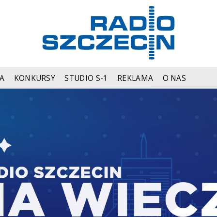
A
KONKURSY
STUDIO S-1
REKLAMA
O NAS