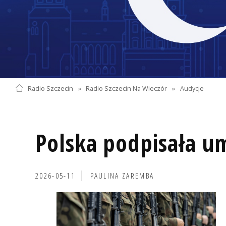
Radio Szczecin
»
Radio Szczecin Na Wieczór
»
Audycje
Polska podpisała u
2026-05-11
PAULINA ZAREMBA