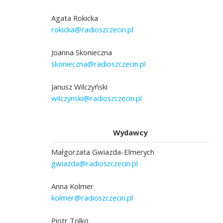
Agata Rokicka
rokicka@radioszczecin.pl
Joanna Skonieczna
skonieczna@radioszczecin.pl
Janusz Wilczyński
wilczynski@radioszczecin.pl
Wydawcy
Małgorzata Gwiazda-Elmerych
gwiazda@radioszczecin.pl
Anna Kolmer
kolmer@radioszczecin.pl
Piotr Tolko