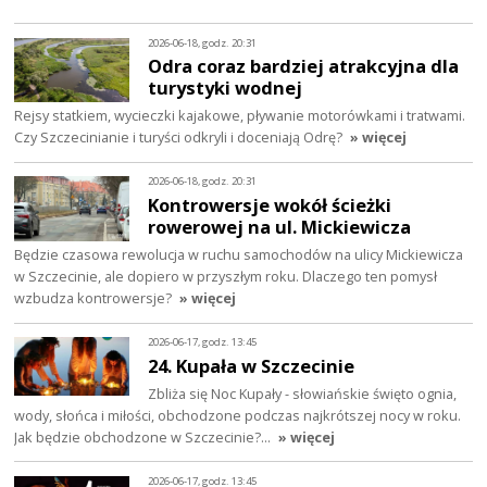
2026-06-18, godz. 20:31
Odra coraz bardziej atrakcyjna dla
turystyki wodnej
Rejsy statkiem, wycieczki kajakowe, pływanie motorówkami i tratwami.
Czy Szczecinianie i turyści odkryli i doceniają Odrę?
» więcej
2026-06-18, godz. 20:31
Kontrowersje wokół ścieżki
rowerowej na ul. Mickiewicza
Będzie czasowa rewolucja w ruchu samochodów na ulicy Mickiewicza
w Szczecinie, ale dopiero w przyszłym roku. Dlaczego ten pomysł
wzbudza kontrowersje?
» więcej
2026-06-17, godz. 13:45
24. Kupała w Szczecinie
Zbliża się Noc Kupały - słowiańskie święto ognia,
wody, słońca i miłości, obchodzone podczas najkrótszej nocy w roku.
Jak będzie obchodzone w Szczecinie?…
» więcej
2026-06-17, godz. 13:45