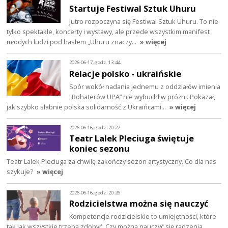
Startuje Festiwal Sztuk Uhuru
Jutro rozpoczyna się Festiwal Sztuk Uhuru. To nie
tylko spektakle, koncerty i wystawy, ale przede wszystkim manifest
młodych ludzi pod hasłem „Uhuru znaczy…
» więcej
2026-06-17, godz. 13:44
Relacje polsko - ukraińskie
Spór wokół nadania jednemu z oddziałów imienia
„Bohaterów UPA” nie wybuchł w próżni. Pokazał,
jak szybko słabnie polska solidarność z Ukraińcami…
» więcej
2026-06-16, godz. 20:27
Teatr Lalek Pleciuga świętuje
koniec sezonu
Teatr Lalek Pleciuga za chwilę zakończy sezon artystyczny. Co dla nas
szykuje?
» więcej
2026-06-16, godz. 20:26
Rodzicielstwa można się nauczyć
Kompetencje rodzicielskie to umiejętności, które
tak jak wszystkie trzeba zdobyć. Czy można nauczyć się radzenia