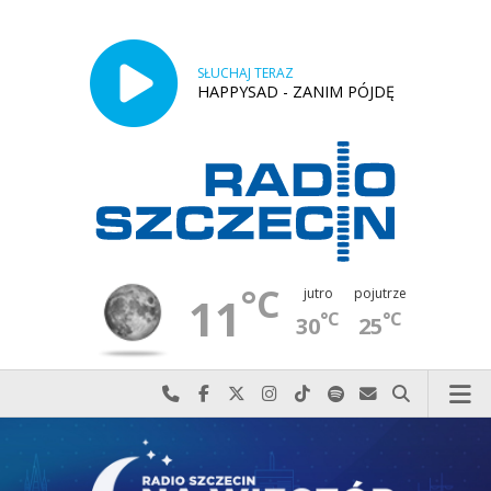
SŁUCHAJ TERAZ
HAPPYSAD - ZANIM PÓJDĘ
°C
jutro
pojutrze
11
°C
°C
30
25
Najlepiej po prostu do nas zadzwoń
Odwiedź nas na Facebook-u
Odwiedź nas na X
Odwiedź nas na Instagram-ie
Odwiedź nas na TikTok-u
Szukaj nas na Spotify
Wyślij do nas w
Szukaj