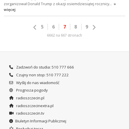
zorganizował Donald Trump z okazji osiemdziesiątej rocznicy…
»
więcej
5
6
7
8
9
6662 na 667 stronach
Zadzwoń do studia: 510 777 666
Czujny non stop: 510 777 222
Wyślij do nas wiadomość
Prognoza pogody
radioszczecin.pl
radioszczecinextra.pl
radioszczecin.tv
Biuletyn Informacji Publicznej
Posłuchaj teraz