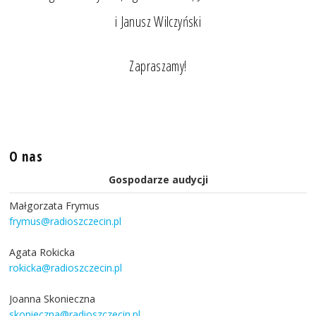
i Janusz Wilczyński
Zapraszamy!
O nas
Gospodarze audycji
Małgorzata Frymus
frymus@radioszczecin.pl
Agata Rokicka
rokicka@radioszczecin.pl
Joanna Skonieczna
skonieczna@radioszczecin.pl