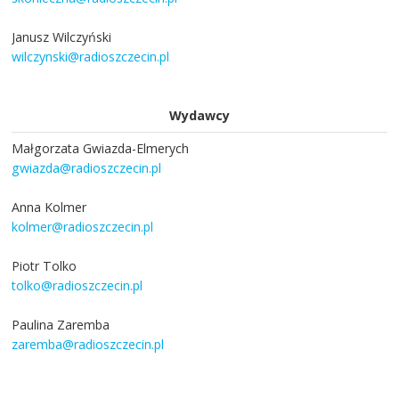
Janusz Wilczyński
wilczynski@radioszczecin.pl
Wydawcy
Małgorzata Gwiazda-Elmerych
gwiazda@radioszczecin.pl
Anna Kolmer
kolmer@radioszczecin.pl
Piotr Tolko
tolko@radioszczecin.pl
Paulina Zaremba
zaremba@radioszczecin.pl