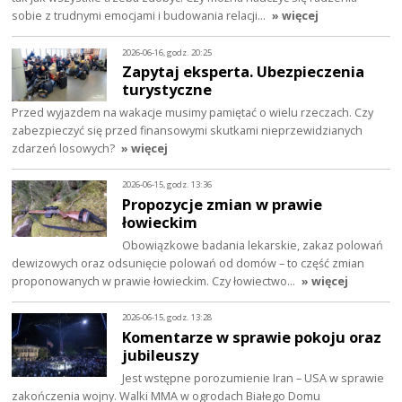
sobie z trudnymi emocjami i budowania relacji…
» więcej
2026-06-16, godz. 20:25
Zapytaj eksperta. Ubezpieczenia
turystyczne
Przed wyjazdem na wakacje musimy pamiętać o wielu rzeczach. Czy
zabezpieczyć się przed finansowymi skutkami nieprzewidzianych
zdarzeń losowych?
» więcej
2026-06-15, godz. 13:36
Propozycje zmian w prawie
łowieckim
Obowiązkowe badania lekarskie, zakaz polowań
dewizowych oraz odsunięcie polowań od domów – to część zmian
proponowanych w prawie łowieckim. Czy łowiectwo…
» więcej
2026-06-15, godz. 13:28
Komentarze w sprawie pokoju oraz
jubileuszy
Jest wstępne porozumienie Iran – USA w sprawie
zakończenia wojny. Walki MMA w ogrodach Białego Domu