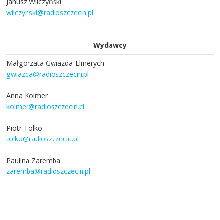
Janusz Wilczyński
wilczynski@radioszczecin.pl
Wydawcy
Małgorzata Gwiazda-Elmerych
gwiazda@radioszczecin.pl
Anna Kolmer
kolmer@radioszczecin.pl
Piotr Tolko
tolko@radioszczecin.pl
Paulina Zaremba
zaremba@radioszczecin.pl