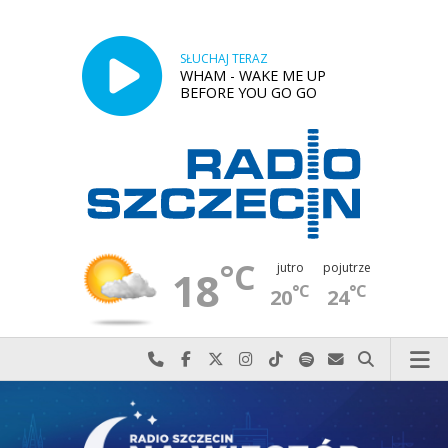
SŁUCHAJ TERAZ
WHAM - WAKE ME UP
BEFORE YOU GO GO
°C
jutro
pojutrze
18
°C
°C
20
24
Najlepiej po prostu do nas zadzwoń
Odwiedź nas na Facebook-u
Odwiedź nas na X
Odwiedź nas na Instagram-ie
Odwiedź nas na TikTok-u
Szukaj nas na Spotify
Wyślij do nas w
Szukaj