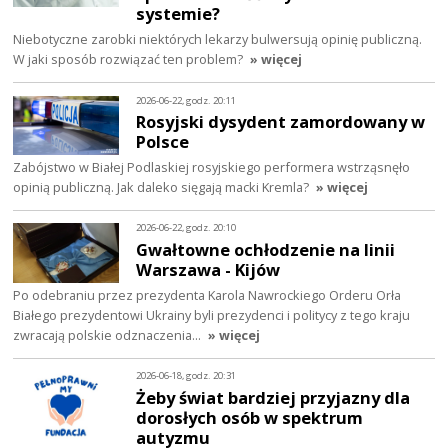
systemie?
Niebotyczne zarobki niektórych lekarzy bulwersują opinię publiczną.
W jaki sposób rozwiązać ten problem?
» więcej
2026-06-22, godz. 20:11
Rosyjski dysydent zamordowany w
Polsce
Zabójstwo w Białej Podlaskiej rosyjskiego performera wstrząsnęło
opinią publiczną. Jak daleko sięgają macki Kremla?
» więcej
2026-06-22, godz. 20:10
Gwałtowne ochłodzenie na linii
Warszawa - Kijów
Po odebraniu przez prezydenta Karola Nawrockiego Orderu Orła
Białego prezydentowi Ukrainy byli prezydenci i politycy z tego kraju
zwracają polskie odznaczenia…
» więcej
2026-06-18, godz. 20:31
Żeby świat bardziej przyjazny dla
dorosłych osób w spektrum
autyzmu