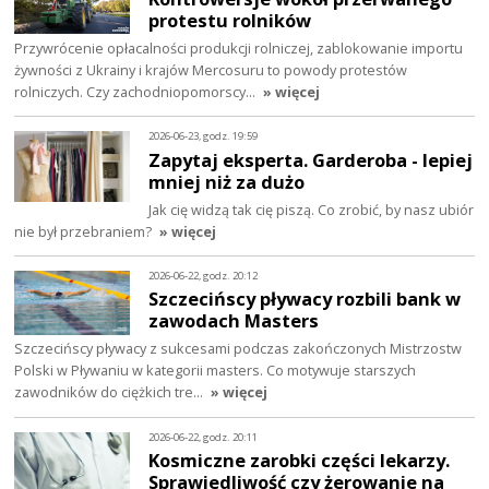
protestu rolników
Przywrócenie opłacalności produkcji rolniczej, zablokowanie importu
żywności z Ukrainy i krajów Mercosuru to powody protestów
rolniczych. Czy zachodniopomorscy…
» więcej
2026-06-23, godz. 19:59
Zapytaj eksperta. Garderoba - lepiej
mniej niż za dużo
Jak cię widzą tak cię piszą. Co zrobić, by nasz ubiór
nie był przebraniem?
» więcej
2026-06-22, godz. 20:12
Szczecińscy pływacy rozbili bank w
zawodach Masters
Szczecińscy pływacy z sukcesami podczas zakończonych Mistrzostw
Polski w Pływaniu w kategorii masters. Co motywuje starszych
zawodników do ciężkich tre…
» więcej
2026-06-22, godz. 20:11
Kosmiczne zarobki części lekarzy.
Sprawiedliwość czy żerowanie na