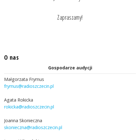
Zapraszamy!
O nas
Gospodarze audycji
Małgorzata Frymus
frymus@radioszczecin.pl
Agata Rokicka
rokicka@radioszczecin.pl
Joanna Skonieczna
skonieczna@radioszczecin.pl