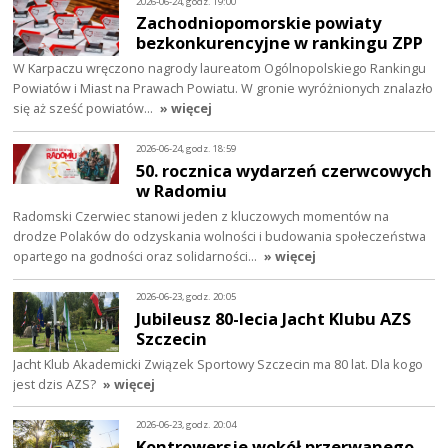
2026-06-24, godz. 19:00
Zachodniopomorskie powiaty
bezkonkurencyjne w rankingu ZPP
W Karpaczu wręczono nagrody laureatom Ogólnopolskiego Rankingu
Powiatów i Miast na Prawach Powiatu. W gronie wyróżnionych znalazło
się aż sześć powiatów…
» więcej
2026-06-24, godz. 18:59
50. rocznica wydarzeń czerwcowych
w Radomiu
Radomski Czerwiec stanowi jeden z kluczowych momentów na
drodze Polaków do odzyskania wolności i budowania społeczeństwa
opartego na godności oraz solidarności…
» więcej
2026-06-23, godz. 20:05
Jubileusz 80-lecia Jacht Klubu AZS
Szczecin
Jacht Klub Akademicki Związek Sportowy Szczecin ma 80 lat. Dla kogo
jest dzis AZS?
» więcej
2026-06-23, godz. 20:04
Kontrowersje wokół przerwanego