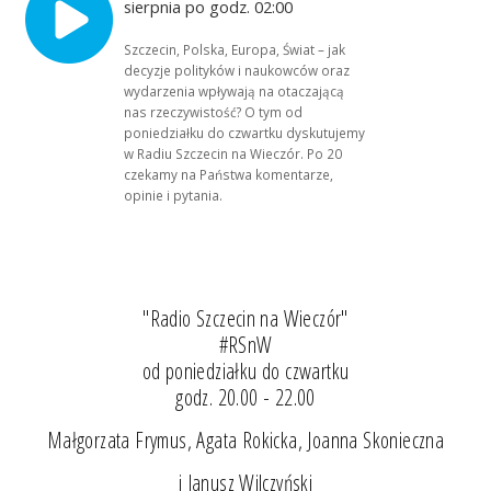
sierpnia po godz. 02:00
Szczecin, Polska, Europa, Świat – jak
decyzje polityków i naukowców oraz
wydarzenia wpływają na otaczającą
nas rzeczywistość? O tym od
poniedziałku do czwartku dyskutujemy
w Radiu Szczecin na Wieczór. Po 20
czekamy na Państwa komentarze,
opinie i pytania.
"Radio Szczecin na Wieczór"
#RSnW
od poniedziałku do czwartku
godz. 20.00 - 22.00
Małgorzata Frymus, Agata Rokicka, Joanna Skonieczna
i Janusz Wilczyński