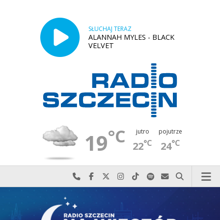
SŁUCHAJ TERAZ
ALANNAH MYLES - BLACK
VELVET
°C
jutro
pojutrze
19
°C
°C
22
24
Najlepiej po prostu do nas zadzwoń
Odwiedź nas na Facebook-u
Odwiedź nas na X
Odwiedź nas na Instagram-ie
Odwiedź nas na TikTok-u
Szukaj nas na Spotify
Wyślij do nas w
Szukaj