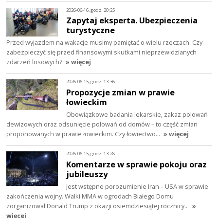
2026-06-16, godz. 20:25
Zapytaj eksperta. Ubezpieczenia
turystyczne
Przed wyjazdem na wakacje musimy pamiętać o wielu rzeczach. Czy
zabezpieczyć się przed finansowymi skutkami nieprzewidzianych
zdarzeń losowych?
» więcej
2026-06-15, godz. 13:36
Propozycje zmian w prawie
łowieckim
Obowiązkowe badania lekarskie, zakaz polowań
dewizowych oraz odsunięcie polowań od domów – to część zmian
proponowanych w prawie łowieckim. Czy łowiectwo…
» więcej
2026-06-15, godz. 13:28
Komentarze w sprawie pokoju oraz
jubileuszy
Jest wstępne porozumienie Iran – USA w sprawie
zakończenia wojny. Walki MMA w ogrodach Białego Domu
zorganizował Donald Trump z okazji osiemdziesiątej rocznicy…
»
więcej