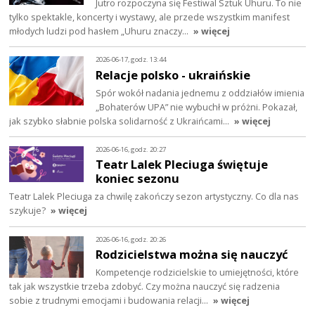
Jutro rozpoczyna się Festiwal Sztuk Uhuru. To nie
tylko spektakle, koncerty i wystawy, ale przede wszystkim manifest
młodych ludzi pod hasłem „Uhuru znaczy…
» więcej
2026-06-17, godz. 13:44
Relacje polsko - ukraińskie
Spór wokół nadania jednemu z oddziałów imienia
„Bohaterów UPA” nie wybuchł w próżni. Pokazał,
jak szybko słabnie polska solidarność z Ukraińcami…
» więcej
2026-06-16, godz. 20:27
Teatr Lalek Pleciuga świętuje
koniec sezonu
Teatr Lalek Pleciuga za chwilę zakończy sezon artystyczny. Co dla nas
szykuje?
» więcej
2026-06-16, godz. 20:26
Rodzicielstwa można się nauczyć
Kompetencje rodzicielskie to umiejętności, które
tak jak wszystkie trzeba zdobyć. Czy można nauczyć się radzenia
sobie z trudnymi emocjami i budowania relacji…
» więcej