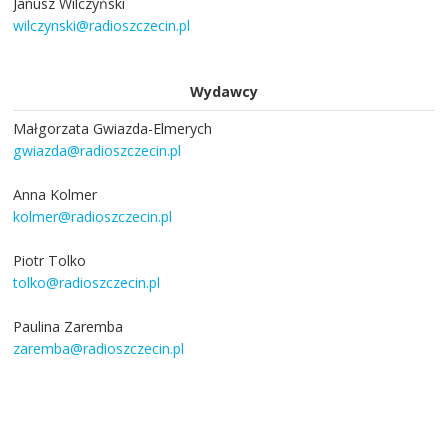
Janusz Wilczyński
wilczynski@radioszczecin.pl
Wydawcy
Małgorzata Gwiazda-Elmerych
gwiazda@radioszczecin.pl
Anna Kolmer
kolmer@radioszczecin.pl
Piotr Tolko
tolko@radioszczecin.pl
Paulina Zaremba
zaremba@radioszczecin.pl